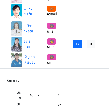
สุภาพร
ชนะชัย
อุดรธานี
สมจิตร
ทิพย์ลุ้ย
พะเยา
อรทัย
12
0
9
บุญทา
พะเยา
เพ็ญนภา
เครือน้อย
พะเยา
Remark :
ชนะ
-
ชนะ BYE
DNS
-
BYE
ชนะ
-
Bye
-