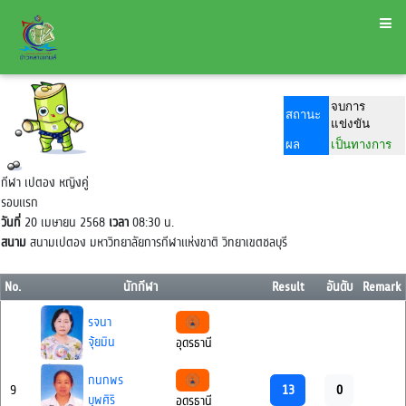
จบการ
สถานะ
แข่งขัน
ผล
เป็นทางการ
กีฬา เปตอง หญิงคู่
รอบแรก
วันที่
20 เมษายน 2568
เวลา
08:30 น.
สนาม
สนามเปตอง มหาวิทยาลัยการกีฬาแห่งขาติ วิทยาเขตชลบุรี
No.
นักกีฬา
Result
อันดับ
Remark
รจนา
จุ้ยมิน
อุดรธานี
กนกพร
13
0
9
บุพศิริ
อุดรธานี