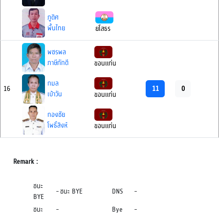
ภูดิศ
พื้นไทย
ยโสธร
พชรพล
ภาษีภักดี
ขอนแก่น
กมล
11
0
16
เบ้าวัน
ขอนแก่น
กองชัย
โพธิ์สิงห์
ขอนแก่น
Remark :
ชนะ
-
ชนะ BYE
DNS
-
BYE
ชนะ
-
Bye
-