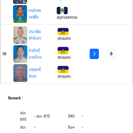
กฤติเดช
วงษ์ซื่อ
สมุทรสงคราม
ประหยัด
สิทธิเลาะ
สกลนคร
ศิวภักดิ์
2
0
38
อวนป้อง
สกลนคร
เดชฤทธิ์
ขันละ
สกลนคร
Remark :
ชนะ
-
ชนะ BYE
DNS
-
BYE
ชนะ
-
Bye
-