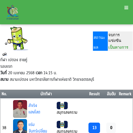
จบการ
สถานะ
แข่งขัน
ผล
เป็นทางการ
กีฬา เปตอง ชายคู่
รอบแรก
วันที่
20 เมษายน 2568
เวลา
14:15 น.
สนาม
สนามเปตอง มหาวิทยาลัยการกีฬาแห่งขาติ วิทยาเขตชลบุรี
No.
นักกีฬา
Result
อันดับ
Remark
สำเริง
แสงโสด
สมุทรสงคราม
แร่ม
13
0
38
จันทร์เปลี่ยน
สมุทรสงคราม