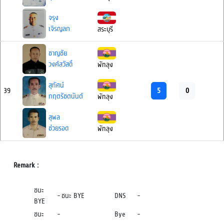
จรุง
เจิรญลภ
สระบุรี
ชาญชัย
วงศ์สวัสดิ์
พัทลุง
สุทัศน์
5
0
39
กฤตรัชตนันต์
พัทลุง
สุพล
ช่วยรอด
พัทลุง
Remark :
ชนะ
-
ชนะ BYE
DNS
-
BYE
ชนะ
-
Bye
-