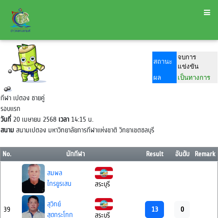
จบการ
สถานะ
แข่งขัน
ผล
เป็นทางการ
กีฬา เปตอง ชายคู่
รอบแรก
วันที่
20 เมษายน 2568
เวลา
14:15 น.
สนาม
สนามเปตอง มหาวิทยาลัยการกีฬาแห่งขาติ วิทยาเขตชลบุรี
No.
นักกีฬา
Result
อันดับ
Remark
สมพล
ไกรยูรเสน
สระบุรี
สุวิทย์
13
0
39
สุดกระโทก
สระบุรี