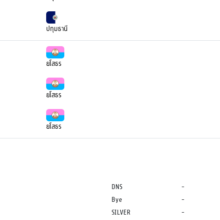
ปทุมธานี
ยโสธร
ยโสธร
ยโสธร
DNS
-
Bye
-
SILVER
-