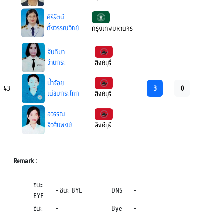
ศิริรัตน์
ตั้งวรรณวิทย์
กรุงเทพมหานคร
จันทิมา
ว่านกระ
สิงห์บุรี
น้ำอ้อย
3
0
43
เนียมกระโทก
สิงห์บุรี
อวรรณ
จิวสืบพงษ์
สิงห์บุรี
Remark :
ชนะ
-
ชนะ BYE
DNS
-
BYE
ชนะ
-
Bye
-