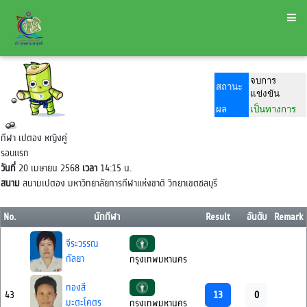
จบการ
สถานะ
แข่งขัน
ผล
เป็นทางการ
กีฬา เปตอง หญิงคู่
รอบแรก
วันที่
20 เมษายน 2568
เวลา
14:15 น.
สนาม
สนามเปตอง มหาวิทยาลัยการกีฬาแห่งขาติ วิทยาเขตชลบุรี
No.
นักกีฬา
Result
อันดับ
Remark
จีระวรรณ
กัลยา
กรุงเทพมหานคร
ทองสี
13
0
43
มะตะโคตร
กรุงเทพมหานคร