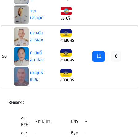
จรุง
เจิรญลภ
สระบุรี
ประหยัด
สิทธิเลาะ
สกลนคร
ศิวภักดิ์
11
0
50
อวนป้อง
สกลนคร
เดชฤทธิ์
ขันละ
สกลนคร
Remark :
ชนะ
-
ชนะ BYE
DNS
-
BYE
ชนะ
-
Bye
-