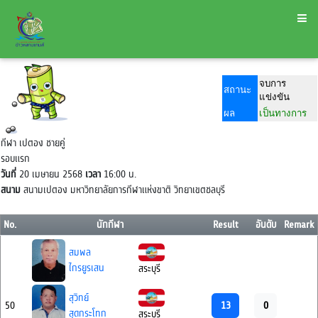
จบการ
สถานะ
แข่งขัน
ผล
เป็นทางการ
กีฬา เปตอง ชายคู่
รอบแรก
วันที่
20 เมษายน 2568
เวลา
16:00 น.
สนาม
สนามเปตอง มหาวิทยาลัยการกีฬาแห่งขาติ วิทยาเขตชลบุรี
No.
นักกีฬา
Result
อันดับ
Remark
สมพล
ไกรยูรเสน
สระบุรี
สุวิทย์
13
0
50
สุดกระโทก
สระบุรี