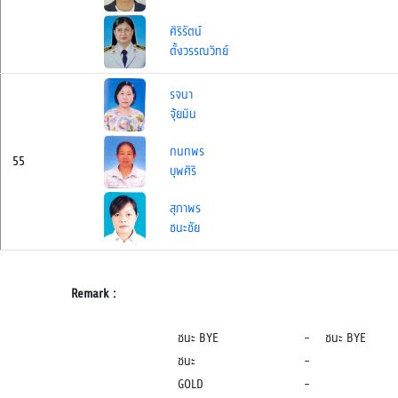
ศิริรัตน์
ตั้งวรรณวิทย์
รจนา
จุ้ยมิน
กนกพร
55
บุพศิริ
สุภาพร
ชนะชัย
Remark :
ชนะ BYE
-
ชนะ BYE
ชนะ
-
GOLD
-