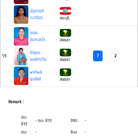
นัฎกานต์
เราวิจิตร
สระบุรี
อรชร
อินทะสะโร
สงขลา
ธัญมน
7
2
59
ธนพัตปวัน
สงขลา
พรทิพย์
ขุนสังข์
สงขลา
Remark :
ชนะ
-
ชนะ BYE
DNS
-
BYE
ชนะ
-
Bye
-