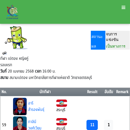
จบการ
สถานะ
แข่งขัน
ผล
เป็นทางการ
กีฬา เปตอง หญิงคู่
รอบแรก
วันที่
20 เมษายน 2568
เวลา
16:00 น.
สนาม
สนามเปตอง มหาวิทยาลัยการกีฬาแห่งขาติ วิทยาเขตชลบุรี
No.
นักกีฬา
Result
อันดับ
Remark
อารี
สำรองพันธ์ุ
สระบุรี
ภาลินี
11
1
59
วงศ์เวียน
สระบุรี