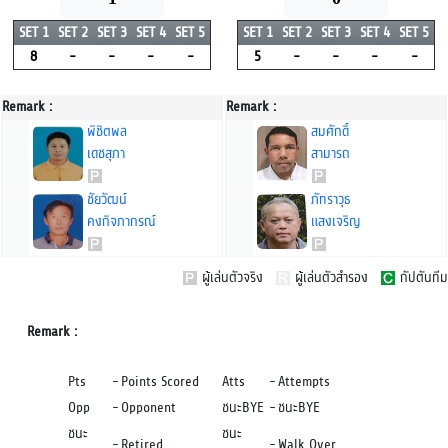
SET 1
SET 2
SET 3
SET 4
SET 5
SET 1
SET 2
SET 3
SET 4
SET 5
8
-
-
-
-
5
-
-
-
-
Remark :
Remark :
พิชิตพล
สมศักดิ์
เดชสุภา
สามารถ
ชัยวัฒน์
ภัทราวุธ
คงกิจภากรณ์
แสงเจริญ
ผู้เล่นตัวจริง
ผู้เล่นตัวสำรอง
กัปตันทีม
Remark :
Pts
-
Points Scored
Atts
-
Attempts
Opp
-
Opponent
ชนะBYE
-
ชนะBYE
ชนะ
ชนะ
-
Retired
-
Walk Over