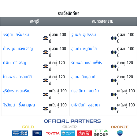
รายชื่อนักกีฬา
ลพบุรี
สมุทรสงคราม
จิรศุดา ศรีพรหม
คู่ผสม 100
ฐนพล อุปธรรม
คู่ผสม 100
ปี
ปี
ภัทราวุธ แสงเจริญ
คู่ผสม 100
สุชาดา หนูสินชัย
คู่ผสม 100
ปี
ปี
นิพิท ศรีเจริญ
ชายคู่ 120
รักษพล แหลมเพ็ชร์
ชายคู่ 120
ปี
ปี
ไกรเพชร วรสมบัติ
ชายคู่ 120
สุเมธ สินธุยนต์
ชายคู่ 120
ปี
ปี
สุรีย์พร เงยเจริญ
หญิงคู่ 100
กรรณิกา เศษท้าว
หญิงคู่ 100
ปี
ปี
จิรวัฒน์ เชื้อชาญพล
หญิงคู่ 100
นภัสนันท์ สุขอาษา
หญิงคู่ 100
ปี
ปี