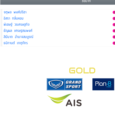
ชัยนาท
จตุพล พงศ์ปรีชา
อิสรา กลิ่นหอม
พิเชษฐ์ วรเศรษฐกิจ
ธัญผล เศรษฐสมพงศ์
สินีนาถ อำนาจสมบูรณ์
ธนิกานต์ เกตุภัทร