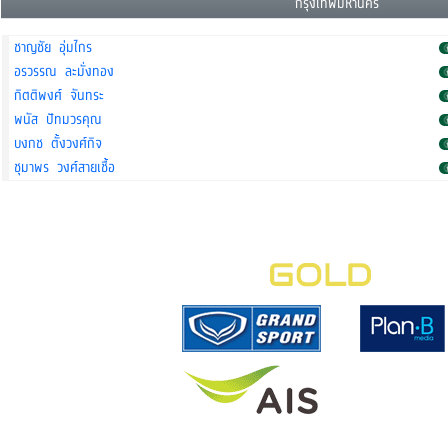
กรุงเทพมหานคร
ชาญชัย อุ่มไกร
อรวรรณ ละมั่งทอง
กิตติพงศ์ จันทระ
พนัส ปัทมวรคุณ
บงกช ตั้งวงศ์กิจ
ชุมาพร วงศ์สายเชื้อ