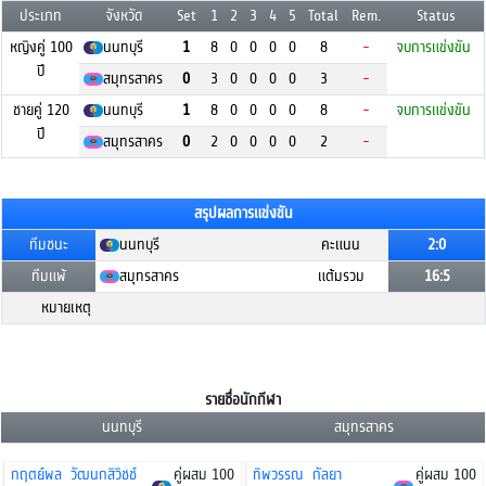
ประเภท
จังหวัด
Set
1
2
3
4
5
Total
Rem.
Status
หญิงคู่ 100
นนทบุรี
1
8
0
0
0
0
8
-
จบการแข่งขัน
ปี
สมุทรสาคร
0
3
0
0
0
0
3
-
ชายคู่ 120
นนทบุรี
1
8
0
0
0
0
8
-
จบการแข่งขัน
ปี
สมุทรสาคร
0
2
0
0
0
0
2
-
สรุปผลการแข่งขัน
ทีมชนะ
นนทบุรี
คะแนน
2:0
ทีมแพ้
สมุทรสาคร
แต้มรวม
16:5
หมายเหตุ
รายชื่อนักกีฬา
นนทบุรี
สมุทรสาคร
กฤตย์พล วัฒนกสิวิชช์
คู่ผสม 100
ทิพวรรณ กัลยา
คู่ผสม 100