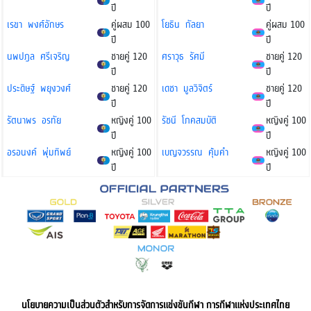
ปี
ปี
เรขา พงศ์อักษร
คู่ผสม 100
โยธิน กัลยา
คู่ผสม 100
ปี
ปี
นพปฎล ศรีเจริญ
ชายคู่ 120
ศราวุธ รัศมี
ชายคู่ 120
ปี
ปี
ประดิษฐ์ พยุงวงศ์
ชายคู่ 120
เดชา มูลวิจิตร์
ชายคู่ 120
ปี
ปี
รัตนาพร อรทัย
หญิงคู่ 100
รัชนี โภคสมบัติ
หญิงคู่ 100
ปี
ปี
อรอนงค์ พุ่มทิพย์
หญิงคู่ 100
เบญจวรรณ คุ้มคำ
หญิงคู่ 100
ปี
ปี
นโยบายความเป็นส่วนตัวสำหรับการจัดการแข่งขันกีฬา การกีฬาแห่งประเทศไทย