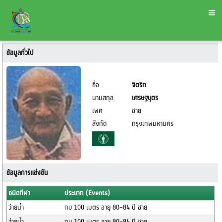
ข้อมูลทั่วไป
ชื่อ
จิตริก
นามสกุล
เศรษฐบุตร
เพศ
ชาย
สังกัด
กรุงเทพมหานคร
ข้อมูลการแข่งขัน
ชนิดกีฬา
ประเภท (Events)
ว่ายน้ำ
กบ 100 เมตร อายุ 80-84 ปี ชาย
ว่ายน้ำ
กบ 100 เมตร อายุ 80-84 ปี ชาย