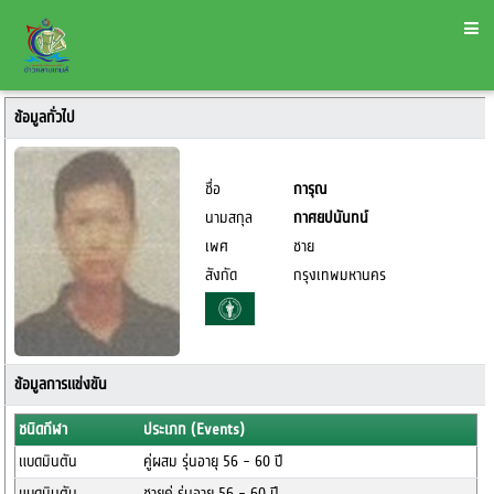
ข้อมูลทั่วไป
ชื่อ
การุณ
นามสกุล
กาศยปนันทน์
เพศ
ชาย
สังกัด
กรุงเทพมหานคร
ข้อมูลการแข่งขัน
ชนิดกีฬา
ประเภท (Events)
แบดมินตัน
คู่ผสม รุ่นอายุ 56 - 60 ปี
แบดมินตัน
ชายคู่ รุ่นอายุ 56 - 60 ปี