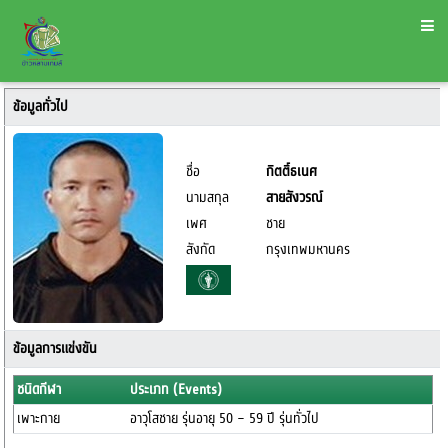
ข้อมูลทั่วไป
ชื่อ
กิตติ์ธเนศ
นามสกุล
สายสังวรณ์
เพศ
ชาย
สังกัด
กรุงเทพมหานคร
ข้อมูลการแข่งขัน
ชนิดกีฬา
ประเภท (Events)
เพาะกาย
อาวุโสชาย รุ่นอายุ 50 – 59 ปี รุ่นทั่วไป