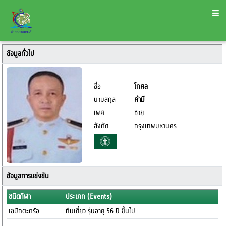
ข้อมูลทั่วไป
ชื่อ
โกศล
นามสกุล
คำมี
เพศ
ชาย
สังกัด
กรุงเทพมหานคร
ข้อมูลการแข่งขัน
ชนิดกีฬา
ประเภท (Events)
เซปักตะกร้อ
ทีมเดี่ยว รุ่นอายุ 56 ปี ขึ้นไป