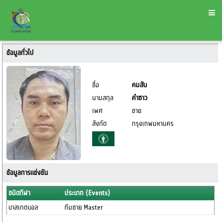
ข้อมูลทั่วไป
ชื่อ
คมสัน
นามสกุล
คำซาว
เพศ
ชาย
สังกัด
กรุงเทพมหานคร
ข้อมูลการแข่งขัน
ชนิดกีฬา
ประเภท (Events)
บาสเกตบอล
ทีมชาย Master