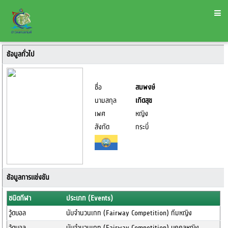
ข้อมูลทั่วไป
ชื่อ
สมพงษ์
นามสกุล
เกิดสุข
เพศ
หญิง
สังกัด
กระบี่
ข้อมูลการแข่งขัน
ชนิดกีฬา
ประเภท (Events)
วู้ดบอล
นับจำนวนเกท (Fairway Competition) ทีมหญิง
วู้ดบอล
นับจำนวนเกท (Fairway Competition) บุคคลหญิง