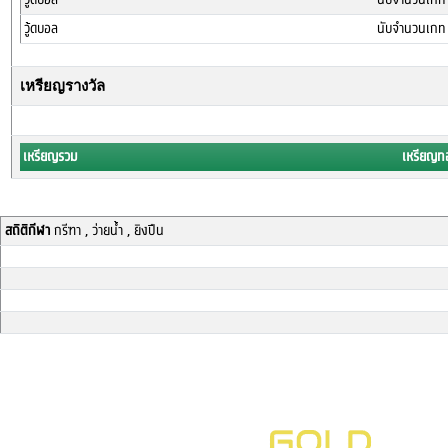
วู้ดบอล
นับจำนวนเกท
เหรียญรางวัล
เหรียญรวม
เหรียญ
สถิติกีฬา
กรีฑา , ว่ายน้ำ , ยิงปืน