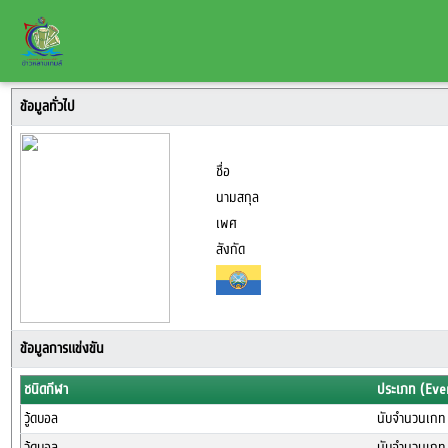
ข้อมูลทั่วไป
ชื่อ
นามสกุล
เพศ
สังกัด
ข้อมูลการแข่งขัน
ชนิดกีฬา
ประเภท (Eve
วู้ดบอล
นับจำนวนเกท
วู้ดบอล
นับจำนวนเกท