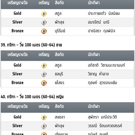
เหรียญรางวัล
เหรียญ
สังกัด
นักกีฬา
Gold
สตูล
ประกายแก้ว นิลนิยม
Silver
พัทลุง
อมรรัตน์ มณี
Bronze
บุรีรัมย์
ปาณิสรา กุลพินิจ
39. กรีฑา - วิ่ง 100 เมตร (60-64) ชาย
เหรียญรางวัล
เหรียญ
สังกัด
นักกีฬา
Gold
สตูล
อภิชาติ วิชานนะณานนท์
Silver
ชลบุรี
วิชาญ คำอาจ
Bronze
ยโสธร
ภุชงค์ สุวรรณแย้ม
40. กรีฑา - วิ่ง 100 เมตร (60-64) หญิง
เหรียญรางวัล
เหรียญ
สังกัด
นักกีฬา
Gold
สงขลา
สุพัตรา มณีประวัติ
Silver
พัทลุง
วรรณี รัตนเศวตสรรค์
Bronze
เชียงราย
กนิษฐ์ ชุมศรี