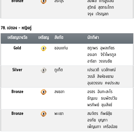
Bronze
สระบุรี
สมพล ไกรยูรเสน
สุวิทย์ สุดกระโทก
จรุง เจิรญลภ
78. เปตอง - หญิงคู่
เหรียญรางวัล
เหรียญ
สังกัด
นักกีฬา
Gold
ขอนแก่น
ชฎาพร อุพลเถียร
อรเอก จิรำไพรกูล
อาริยา วรรณชัย
Silver
ภูเก็ต
เปรมวดี นวลักษณ์
วรรลี สิงห์ธงยาม
อุบลวรรณ คงประสม
Bronze
สงขลา
อรชร อินทะสะโร
ธัญมน ธนพัตปวัน
พรทิพย์ ขุนสังข์
Bronze
พะเยา
สมจิตร ทิพย์ลุ้ย
อรทัย บุญทา
เพ็ญนภา เครือน้อย