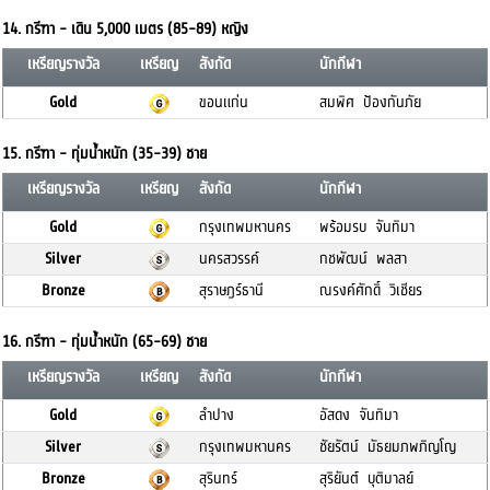
14. กรีฑา - เดิน 5,000 เมตร (85-89) หญิง
เหรียญรางวัล
เหรียญ
สังกัด
นักกีฬา
Gold
ขอนแก่น
สมพิศ ป้องกันภัย
15. กรีฑา - ทุ่มน้ำหนัก (35-39) ชาย
เหรียญรางวัล
เหรียญ
สังกัด
นักกีฬา
Gold
กรุงเทพมหานคร
พร้อมรบ จันทิมา
Silver
นครสวรรค์
กชพัฒน์ พลสา
Bronze
สุราษฎร์ธานี
ณรงค์ศักดิ์ วิเชียร
16. กรีฑา - ทุ่มน้ำหนัก (65-69) ชาย
เหรียญรางวัล
เหรียญ
สังกัด
นักกีฬา
Gold
ลำปาง
อัสดง จันทิมา
Silver
กรุงเทพมหานคร
ชัยรัตน์ มัธยมภพภิญโญ
Bronze
สุรินทร์
สุริยันต์ บุติมาลย์