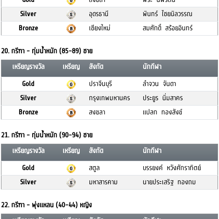
Silver
อุดรธานี
พินทร์ ไชยนิลวรรณ
Bronze
เชียงใหม่
สมศักดิ์ สร้อยอินทร์
20. กรีฑา - ทุ่มน้ำหนัก (85-89) ชาย
เหรียญรางวัล
เหรียญ
สังกัด
นักกีฬา
Gold
ปราจีนบุรี
ลำจวน จันดา
Silver
กรุงเทพมหานคร
ประยูร นิ่มสาคร
Bronze
สงขลา
แปลก ทองสังข์
21. กรีฑา - ทุ่มน้ำหนัก (90-94) ชาย
เหรียญรางวัล
เหรียญ
สังกัด
นักกีฬา
Gold
สตูล
บรรยงค์ หวังศักราทิตย์
Silver
มหาสารคาม
นายประเสริฐ ทองถม
22. กรีฑา - พุ่งแหลน (40-44) หญิง