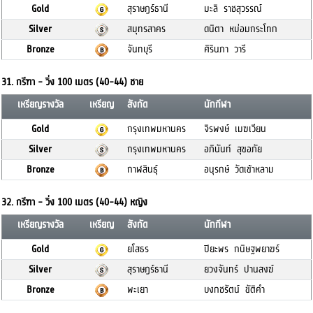
Gold
สุราษฎร์ธานี
มะลิ ราชสุวรรณ์
Silver
สมุทรสาคร
ดนิตา หม่อมกระโทก
Bronze
จันทบุรี
ศิรินภา วารี
31. กรีฑา - วิ่ง 100 เมตร (40-44) ชาย
เหรียญรางวัล
เหรียญ
สังกัด
นักกีฬา
Gold
กรุงเทพมหานคร
จิรพงษ์ เมฆเวียน
Silver
กรุงเทพมหานคร
อภินันท์ สุขอภัย
Bronze
กาฬสินธุ์
อนุรกษ์ วัดเข้าหลาม
32. กรีฑา - วิ่ง 100 เมตร (40-44) หญิง
เหรียญรางวัล
เหรียญ
สังกัด
นักกีฬา
Gold
ยโสธร
ปิยะพร กนิษฐพยาฆร์
Silver
สุราษฎร์ธานี
ยวงจันทร์ ปานสงฆ์
Bronze
พะเยา
บงกชรัตน์ ขัติคำ