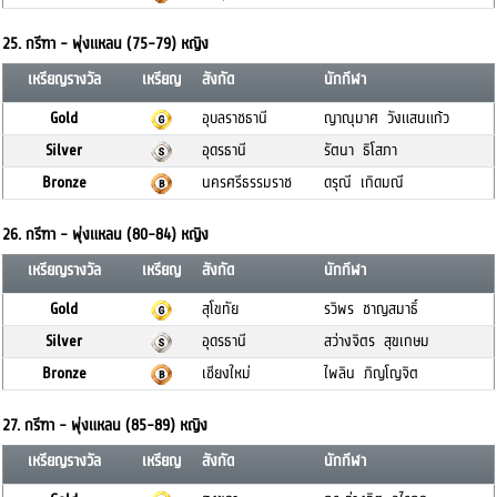
25. กรีฑา - พุ่งแหลน (75-79) หญิง
เหรียญรางวัล
เหรียญ
สังกัด
นักกีฬา
Gold
อุบลราชธานี
ญาณุมาศ วังแสนแก้ว
Silver
อุดรธานี
รัตนา ธิโสภา
Bronze
นครศรีธรรมราช
ดรุณี เกิดมณี
26. กรีฑา - พุ่งแหลน (80-84) หญิง
เหรียญรางวัล
เหรียญ
สังกัด
นักกีฬา
Gold
สุโขทัย
รวิพร ชาญสมาธิ์
Silver
อุดรธานี
สว่างจิตร สุขเกษม
Bronze
เชียงใหม่
ไพลิน ภิญโญจิต
27. กรีฑา - พุ่งแหลน (85-89) หญิง
เหรียญรางวัล
เหรียญ
สังกัด
นักกีฬา