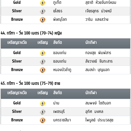
Gold
ภูเก็ต
สุชาติ ห้วยจันทร์หอม
Silver
ยโสธร
เจียรยุทธ ม่วงหมี
Bronze
พิษณุโลก
วาริน แสงสว่าง
44. กรีฑา - วิ่ง 100 เมตร (70-74) หญิง
เหรียญรางวัล
เหรียญ
สังกัด
นักกีฬา
Gold
ขอนแก่น
ทองสุข พิมพ์สาร
Silver
ขอนแก่น
สังวาลย์ จันทะสาร
Bronze
หนองบัวลำภู
สมสง่า บุญนอก
45. กรีฑา - วิ่ง 100 เมตร (75-79) ชาย
เหรียญรางวัล
เหรียญ
สังกัด
นักกีฬา
Gold
น่าน
สมพงษ์ โชตินอก
Silver
เพชรบุรี
อุทิศ มงคล
Bronze
นครราชสีมา
ไพบูลย์ ประมวลสุข