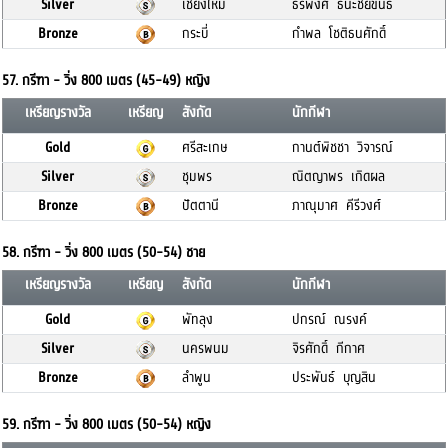
Silver
เชียงใหม่
ธีรพงศ์ ธนะชัยขันธ์
Bronze
กระบี่
กำพล โชติธนศักดิ์
57. กรีฑา - วิ่ง 800 เมตร (45-49) หญิง
เหรียญรางวัล
เหรียญ
สังกัด
นักกีฬา
Gold
ศรีสะเกษ
กานต์พิชชา วิจารณ์
Silver
ชุมพร
ณิตญาพร เกิดผล
Bronze
ปัตตานี
ภาณุมาศ คีรีวงศ์
58. กรีฑา - วิ่ง 800 เมตร (50-54) ชาย
เหรียญรางวัล
เหรียญ
สังกัด
นักกีฬา
Gold
พัทลุง
ปกรณ์ ณรงค์
Silver
นครพนม
จิรศักดิ์ กีกาศ
Bronze
ลำพูน
ประพันธ์ บุญสิน
59. กรีฑา - วิ่ง 800 เมตร (50-54) หญิง