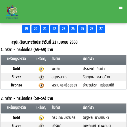
19
20
21
22
23
24
25
26
27
สรุปเหรียญรางวัลประจำวันที่ 21 เมษายน 2568
1. กรีฑา - กระโดดไกล (45-49) ชาย
เหรียญรางวัล
เหรียญ
สังกัด
นักกีฬา
Gold
พะเยา
ประสงค์ อินคำ
Silver
สมุทรสาคร
ธีระยุทธ พลายด้วง
Bronze
พระนครศรีอยุธยา
อำนวยโชค หล่อสมบัติ
2. กรีฑา - กระโดดไกล (50-54) ชาย
เหรียญรางวัล
เหรียญ
สังกัด
นักกีฬา
Gold
กรุงเทพมหานคร
ณัฐพล นามกันหา
Silver
บุรีรัมย์
ณพลเดช ภาพยนต์