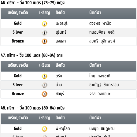
46. กรีฑา - วิ่ง 100 เมตร (75-79) หญิง
เหรียญรางวัล
เหรียญ
สังกัด
นักกีฬา
Gold
เพชรบุรี
ดวงพร พานิช
Silver
สุรินทร์
ถนอมจิตร คงดี
Bronze
สงขลา
สมศรี มุสิกพงศ์
47. กรีฑา - วิ่ง 100 เมตร (80-84) ชาย
เหรียญรางวัล
เหรียญ
สังกัด
นักกีฬา
Gold
ตรัง
ไทย ทองชาติ
Silver
น่าน
ชาณัฏฐ์ ขันทะสอน
Bronze
ชลบุรี
จรัส วงศ์ชนะ
48. กรีฑา - วิ่ง 100 เมตร (80-84) หญิง
เหรียญรางวัล
เหรียญ
สังกัด
นักกีฬา
Gold
พิษณุโลก
นงนุช ชมภูพาน