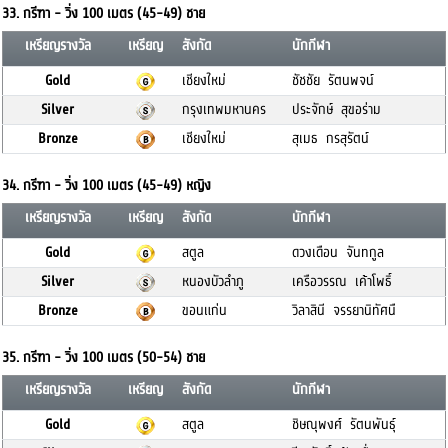
33. กรีฑา - วิ่ง 100 เมตร (45-49) ชาย
เหรียญรางวัล
เหรียญ
สังกัด
นักกีฬา
Gold
เชียงใหม่
ชัชชัย รัตนพจน์
Silver
กรุงเทพมหานคร
ประจักษ์ สุขอร่าม
Bronze
เชียงใหม่
สุเมธ กรสุรัตน์
34. กรีฑา - วิ่ง 100 เมตร (45-49) หญิง
เหรียญรางวัล
เหรียญ
สังกัด
นักกีฬา
Gold
สตูล
ดวงเดือน จันทกูล
Silver
หนองบัวลำภู
เครือวรรณ เค้าโพธิ์
Bronze
ขอนแก่น
วิลาสินี จรรยานิทัศนื
35. กรีฑา - วิ่ง 100 เมตร (50-54) ชาย
เหรียญรางวัล
เหรียญ
สังกัด
นักกีฬา
Gold
สตูล
ชิษณุพงศ์ รัตนพันธุ์