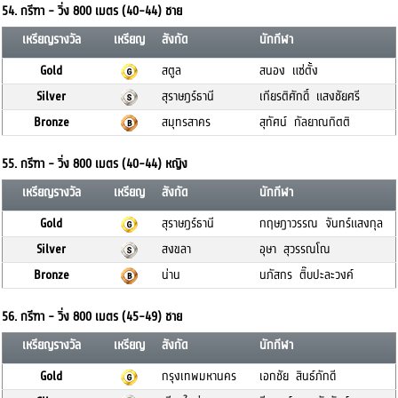
54. กรีฑา - วิ่ง 800 เมตร (40-44) ชาย
เหรียญรางวัล
เหรียญ
สังกัด
นักกีฬา
Gold
สตูล
สนอง แซ่ตั้ง
Silver
สุราษฎร์ธานี
เกียรติศักดิ์ แสงชัยศรี
Bronze
สมุทรสาคร
สุทัศน์ กัลยาณกิตติ
55. กรีฑา - วิ่ง 800 เมตร (40-44) หญิง
เหรียญรางวัล
เหรียญ
สังกัด
นักกีฬา
Gold
สุราษฎร์ธานี
กฤษฎาวรรณ จันทร์แสงกุล
Silver
สงขลา
อุษา สุวรรณโณ
Bronze
น่าน
นภัสกร ติ๊บปะละวงค์
56. กรีฑา - วิ่ง 800 เมตร (45-49) ชาย
เหรียญรางวัล
เหรียญ
สังกัด
นักกีฬา
Gold
กรุงเทพมหานคร
เอกชัย สินธ์ภักดี