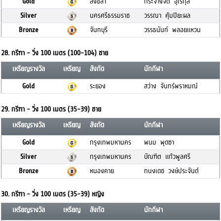
Gold
สงขลา
กระจ่างจิต อุไรกุล
Silver
นครศรีธรรมราช
วรรณา คุ้มปิยะผล
Bronze
จันทบุรี
วรรธนันท์ พลอยแหวน
28. กรีฑา - วิ่ง 100 เมตร (100-104) ชาย
เหรียญรางวัล
เหรียญ
สังกัด
นักกีฬา
Gold
ระยอง
สว่าง จันทร์พราหมณ์
29. กรีฑา - วิ่ง 100 เมตร (35-39) ชาย
เหรียญรางวัล
เหรียญ
สังกัด
นักกีฬา
Gold
กรุงเทพมหานคร
พนม พุดซา
Silver
กรุงเทพมหานคร
บัณฑิต แก้วพูลศรี
Bronze
หนองคาย
ทนงเดช วงษ์ประจันต์
30. กรีฑา - วิ่ง 100 เมตร (35-39) หญิง
เหรียญรางวัล
เหรียญ
สังกัด
นักกีฬา