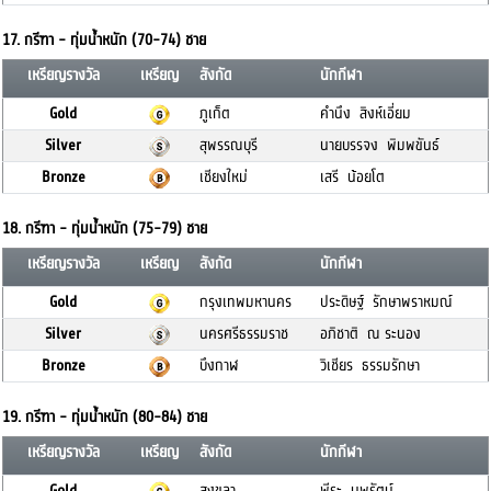
17. กรีฑา - ทุ่มน้ำหนัก (70-74) ชาย
เหรียญรางวัล
เหรียญ
สังกัด
นักกีฬา
Gold
ภูเก็ต
คำนึง สิงห์เอี่ยม
Silver
สุพรรณบุรี
นายบรรจง พิมพขันธ์
Bronze
เชียงใหม่
เสรี น้อยโต
18. กรีฑา - ทุ่มน้ำหนัก (75-79) ชาย
เหรียญรางวัล
เหรียญ
สังกัด
นักกีฬา
Gold
กรุงเทพมหานคร
ประดิษฐ์ รักษาพราหมณ์
Silver
นครศรีธรรมราช
อภิชาติ ณ ระนอง
Bronze
บึงกาฬ
วิเชียร ธรรมรักษา
19. กรีฑา - ทุ่มน้ำหนัก (80-84) ชาย
เหรียญรางวัล
เหรียญ
สังกัด
นักกีฬา
Gold
สงขลา
พีระ นพรัตน์