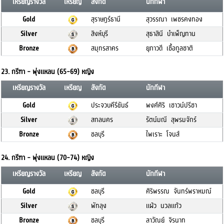
เหรียญรางวัล
เหรียญ
สังกัด
นักกีฬา
Gold
สุราษฎร์ธานี
สุวรรณา เพชรคงทอง
Silver
สิงห์บุรี
สุธาสินี บำเพ็ญทาน
Bronze
สมุทรสาคร
ยุภาวดี เชื้อกูลชาติ
23. กรีฑา - พุ่งแหลน (65-69) หญิง
เหรียญรางวัล
เหรียญ
สังกัด
นักกีฬา
Gold
ประจวบคีรีขันธ์
พงศ์ศิริ เชาวน์ปรีชา
Silver
สกลนคร
รัตน์มณี สุพรมจักร์
Bronze
ชลบุรี
ไพเราะ โจนส์
24. กรีฑา - พุ่งแหลน (70-74) หญิง
เหรียญรางวัล
เหรียญ
สังกัด
นักกีฬา
Gold
ชลบุรี
ศิริพรรณ จันทร์พราหมณ์
Silver
พัทลุง
แผ้ว นวลแก้ว
Bronze
ชลบุรี
ลาวัณย์ จิรนาท