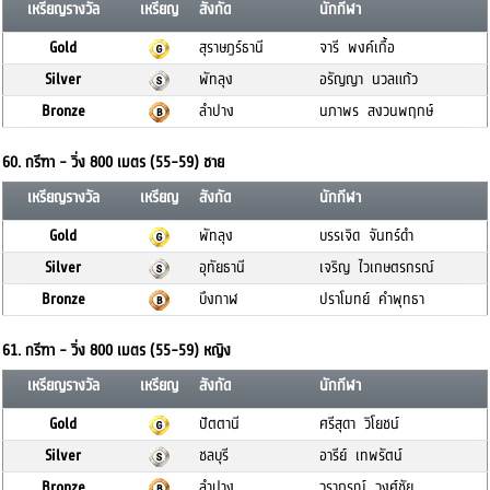
เหรียญรางวัล
เหรียญ
สังกัด
นักกีฬา
Gold
สุราษฎร์ธานี
จารี พงค์เกื้อ
Silver
พัทลุง
อรัญญา นวลแก้ว
Bronze
ลำปาง
นภาพร สงวนพฤกษ์
60. กรีฑา - วิ่ง 800 เมตร (55-59) ชาย
เหรียญรางวัล
เหรียญ
สังกัด
นักกีฬา
Gold
พัทลุง
บรรเจิด จันทร์ดำ
Silver
อุทัยธานี
เจริญ ไวเกษตรกรณ์
Bronze
บึงกาฬ
ปราโมทย์ คำพุทธา
61. กรีฑา - วิ่ง 800 เมตร (55-59) หญิง
เหรียญรางวัล
เหรียญ
สังกัด
นักกีฬา
Gold
ปัตตานี
ศรีสุดา วิโยชน์
Silver
ชลบุรี
อารีย์ เทพรัตน์
Bronze
ลำปาง
วราภรณ์ วงศ์ชัย