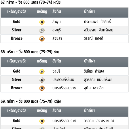
67. กรีฑา - วิ่ง 800 เมตร (70-74) หญิง
เหรียญรางวัล
เหรียญ
สังกัด
นักกีฬา
Gold
ลำพูน
ประชุมพร ชัยสิทธิ์
Silver
ลพบุรี
ฉวีวรรณ จันทร์หอม
Bronze
สงขลา
วรรณี แดงดี
68. กรีฑา - วิ่ง 800 เมตร (75-79) ชาย
เหรียญรางวัล
เหรียญ
สังกัด
นักกีฬา
Gold
ชลบุรี
วิเชียร คำโฮง
Silver
ประจวบคีรีขันธ์
สุวรรณ แผ่นทรัพย์
Bronze
นครศรีธรรมราช
อุทิศ เชาวลิต
69. กรีฑา - วิ่ง 800 เมตร (75-79) หญิง
เหรียญรางวัล
เหรียญ
สังกัด
นักกีฬา
Gold
นครศรีธรรมราช
วรรณา สงพราหมณ์