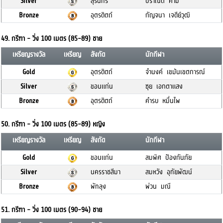
Silver
สุรินทร์
ปราณีต คำมี
Bronze
อุตรดิตถ์
กัญจนา เจดีย์วุฒิ
49. กรีฑา - วิ่ง 100 เมตร (85-89) ชาย
เหรียญรางวัล
เหรียญ
สังกัด
นักกีฬา
Gold
อุตรดิตถ์
จำนงค์ เขม้นเขตการณ์
Silver
ขอนแก่น
ซุย เอกตาแสง
Bronze
อุตรดิตถ์
คำรบ หมื่นไพ
50. กรีฑา - วิ่ง 100 เมตร (85-89) หญิง
เหรียญรางวัล
เหรียญ
สังกัด
นักกีฬา
Gold
ขอนแก่น
สมพิศ ป้องกันภัย
Silver
นครราชสีมา
สมหวัง อุทัยพัฒน์
Bronze
พัทลุง
พ่วน มณี
51. กรีฑา - วิ่ง 100 เมตร (90-94) ชาย