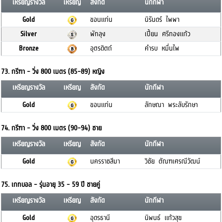
เหรียญรางวัล
เหรียญ
สังกัด
นักกีฬา
Gold
ขอนแก่น
นิรันดร์ ไพพา
Silver
พัทลุง
เปี้ยน ศรีทองแก้ว
Bronze
อุตรดิตถ์
คำรบ หมื่นไพ
73. กรีฑา - วิ่ง 800 เมตร (85-89) หญิง
เหรียญรางวัล
เหรียญ
สังกัด
นักกีฬา
Gold
ขอนแก่น
ลักษณา พระลับรักษา
74. กรีฑา - วิ่ง 800 เมตร (90-94) ชาย
เหรียญรางวัล
เหรียญ
สังกัด
นักกีฬา
Gold
นครราชสีมา
วิชัย ตัณฑเศรณีวัฒน์
75. เกทบอล - รุ่นอายุ 35 - 59 ปี ชายคู่
เหรียญรางวัล
เหรียญ
สังกัด
นักกีฬา
Gold
อุดรธานี
นิพนธ์ แก้วสุข