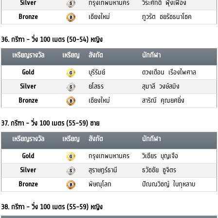
Silver
กรุงเทพมหานคร
วีระศักดิ์ ฟุ้งเฟื่อง
Bronze
เชียงใหม่
ภูวรัต ชยรัชธนาโชค
36. กรีฑา - วิ่ง 100 เมตร (50-54) หญิง
เหรียญรางวัล
เหรียญ
สังกัด
นักกีฬา
Gold
บุรีรัมย์
ดวงเดือน เรืองไพศาล
Silver
ยโสธร
สุมาลี วงษ์สมิง
Bronze
เชียงใหม่
สาริณี คุณยศยิ่ง
37. กรีฑา - วิ่ง 100 เมตร (55-59) ชาย
เหรียญรางวัล
เหรียญ
สังกัด
นักกีฬา
Gold
กรุงเทพมหานคร
วิเชียร บุญเจือ
Silver
สุราษฎร์ธานี
ธวัชชัย ชูจิตร
Bronze
พิษณุโลก
ปัณณวิชญ์ ใบกุหลาบ
38. กรีฑา - วิ่ง 100 เมตร (55-59) หญิง