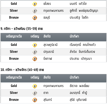
Gold
ยโสธร
มนตรี แก้วใส
Silver
กรุงเทพมหานคร
ชูศักดิ์ พงษ์อุดมปัญญา
Bronze
ชลบุรี
ประเสริฐ โชตึก
9. กรีฑา - ขว้างค้อน (55-59) ชาย
เหรียญรางวัล
เหรียญ
สังกัด
นักกีฬา
Gold
สุราษฎร์ธานี
เรืองฤทธิ์ คณโฑแก้ว
Silver
ปทุมธานี
สำเริง จันทร์เต็มดวง
Bronze
บึงกาฬ
ประสาน เบ้าทุมมา
10. กรีฑา - ขว้างจักร (45-49) ชาย
เหรียญรางวัล
เหรียญ
สังกัด
นักกีฬา
Gold
กรุงเทพมหานคร
ชัชวาล พลเยี่ยม
Silver
ตาก
อมรฤทธิ์ คำบู้
Bronze
สุรินทร์
สุรีย์ บุติมาลย์