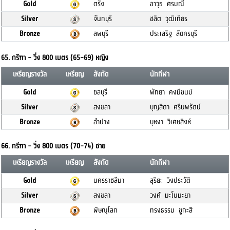
Gold
ตรัง
อาวุธ ศรมณี
Silver
จันทบุรี
ชลิต วุฒิเทียร
Bronze
ลพบุรี
ประเสริฐ ลัดครบุรี
65. กรีฑา - วิ่ง 800 เมตร (65-69) หญิง
เหรียญรางวัล
เหรียญ
สังกัด
นักกีฬา
Gold
ชลบุรี
พัทยา คงมีชนม์
Silver
สงขลา
บุญสิตา ศรีนพรัตน์
Bronze
ลำปาง
บุหงา วิเศษสิงห์
66. กรีฑา - วิ่ง 800 เมตร (70-74) ชาย
เหรียญรางวัล
เหรียญ
สังกัด
นักกีฬา
Gold
นครราชสีมา
สุริยะ วิงประวัติ
Silver
สงขลา
วงศ์ มะโนมะยา
Bronze
พิษณุโลก
ทรงธรรม ชูกะสิ