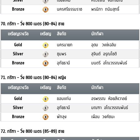
Silver
เชียงใหม่
ศรีวรรณ จันทร์มณี
Bronze
นครศรีธรรมราช
พรนิภา ถนิมสุทธิ์
70. กรีฑา - วิ่ง 800 เมตร (80-84) ชาย
เหรียญรางวัล
เหรียญ
สังกัด
นักกีฬา
Gold
นครนายก
อุดม วงษ์เฉลิม
Silver
ชุมพร
สุจินต์ อรุณโชติ
Bronze
อุทัยธานี
มนตรี อโณวรรณพันธ์
71. กรีฑา - วิ่ง 800 เมตร (80-84) หญิง
เหรียญรางวัล
เหรียญ
สังกัด
นักกีฬา
Gold
ขอนแก่น
อรพรรณ ห้อยสังวาลย์
Silver
อุทัยธานี
มณฑา อโณวรรณพันธ์
Bronze
พัทลุง
เผือน วงศ์ชนะ
72. กรีฑา - วิ่ง 800 เมตร (85-89) ชาย