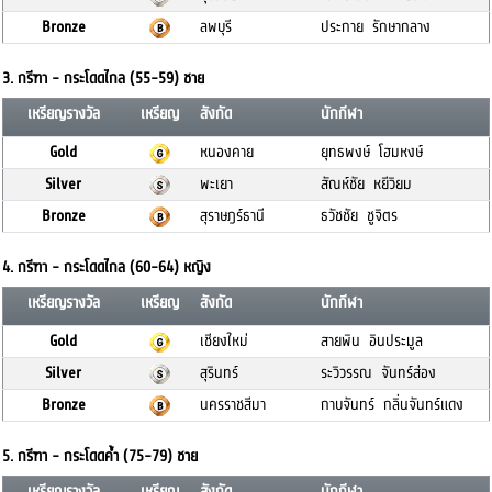
Bronze
ลพบุรี
ประกาย รักษากลาง
3. กรีฑา - กระโดดไกล (55-59) ชาย
เหรียญรางวัล
เหรียญ
สังกัด
นักกีฬา
Gold
หนองคาย
ยุทธพงษ์ โฮมหงษ์
Silver
พะเยา
สัณห์ชัย หยีวิยม
Bronze
สุราษฎร์ธานี
ธวัชชัย ชูจิตร
4. กรีฑา - กระโดดไกล (60-64) หญิง
เหรียญรางวัล
เหรียญ
สังกัด
นักกีฬา
Gold
เชียงใหม่
สายพิน อินประมูล
Silver
สุรินทร์
ระวิวรรณ จันทร์ส่อง
Bronze
นครราชสีมา
กาบจันทร์ กลิ่นจันทร์แดง
5. กรีฑา - กระโดดค้ำ (75-79) ชาย
เหรียญรางวัล
เหรียญ
สังกัด
นักกีฬา