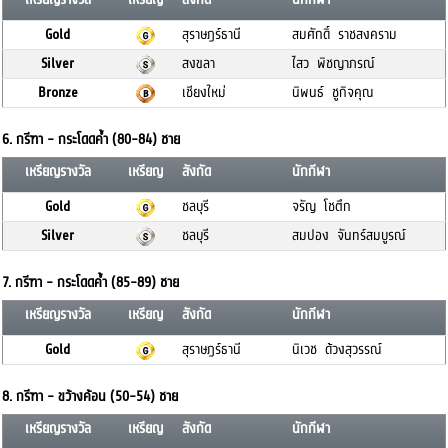
Gold
สุราษฎร์ธานี
สมศักดิ์ ราชสงคราม
Silver
สงขลา
ไสว พิชญาภรณ์
Bronze
เชียงใหม่
นิพนธ์ ชูกิจคุณ
6. กรีฑา - กระโดดค้ำ (80-84) ชาย
เหรียญรางวัล
เหรียญ
สังกัด
นักกีฬา
Gold
ชลบุรี
จรัญ โชตึก
Silver
ชลบุรี
สมปอง จันทร์สมบูรณ์
7. กรีฑา - กระโดดค้ำ (85-89) ชาย
เหรียญรางวัล
เหรียญ
สังกัด
นักกีฬา
Gold
สุราษฎร์ธานี
นิเวช ด้วงสุวรรณ์
8. กรีฑา - ขว้างค้อน (50-54) ชาย
เหรียญรางวัล
เหรียญ
สังกัด
นักกีฬา