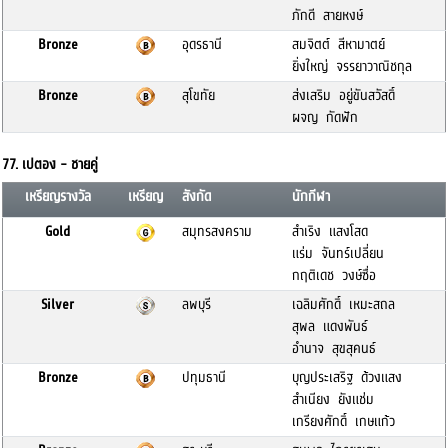
ภักดี สายหงษ์
Bronze
อุดรธานี
สมจิตต์ สีหามาตย์
ยิ่งใหญ่ จรรยาวาณิชกุล
Bronze
สุโขทัย
ส่งเสริม อยู่ขันสวัสดิ์
ผจญ กัดฟัก
77. เปตอง - ชายคู่
เหรียญรางวัล
เหรียญ
สังกัด
นักกีฬา
Gold
สมุทรสงคราม
สำเริง แสงโสด
แร่ม จันทร์เปลี่ยน
กฤติเดช วงษ์ซื่อ
Silver
ลพบุรี
เฉลิมศักดิ์ เหมะสถล
สุพล แดงพันธ์
อำนาจ สุขสุคนธ์
Bronze
ปทุมธานี
บุญประเสริฐ ด้วงแสง
สำเนียง ยังแช่ม
เกรียงศักดิ์ เกษแก้ว