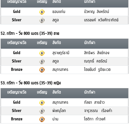
เหรียญรางวัล
เหรียญ
สังกัด
นักกีฬา
Gold
ขอนแก่น
บัวหาญ สิงหรัตน์
Silver
สตูล
บรรยงค์ หวังศักราทิตย์
52. กรีฑา - วิ่ง 800 เมตร (35-39) ชาย
เหรียญรางวัล
เหรียญ
สังกัด
นักกีฬา
Gold
สุราษฎร์ธานี
สิทธิพร สังข์ทอง
Silver
สตูล
ณฤทธิ์ คชรัตน์
Bronze
สมุทรสาคร
ไชยยันต์ รูปิยะเวช
53. กรีฑา - วิ่ง 800 เมตร (35-39) หญิง
เหรียญรางวัล
เหรียญ
สังกัด
นักกีฬา
Gold
สมุทรสาคร
กัลยา สารข้าว
Silver
พิษณุโลก
จารุวรรณ เรืองคำ
Bronze
น่าน
โชติกา ก๋าวงศ์