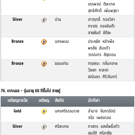
บรรพจน์ ดีษะเกษ
สุทธิศักดิ์ เพิ่มพสุธา
Silver
น่าน
เทวฤทธิ์ ทองวิลา
ภราดร ทองอินต๊ะ
สายยันต์ ขัติยะ
Bronze
นครพนม
ประหยัด หล้าเพ็ง
พรชัย ขันแก้ว
วรรณกร สีสุธรรม
Bronze
ขอนแก่น
กฤษณะ กลิ่นกลาง
วัลลภ หาลาภ
ชณินธร ศิริวรินทร์
76. เกทบอล - รุ่นอายุ 60 ปีขึ้นไป ชายคู่
เหรียญรางวัล
เหรียญ
สังกัด
นักกีฬา
Gold
นครศรีธรรมราช
อำนาจ จันทรรัตน์
จรัล เพชรทอง
Silver
ศรีสะเกษ
ภาสกร แสงโพธิ์แก้ว
สมบัติ ศรีลาชัย