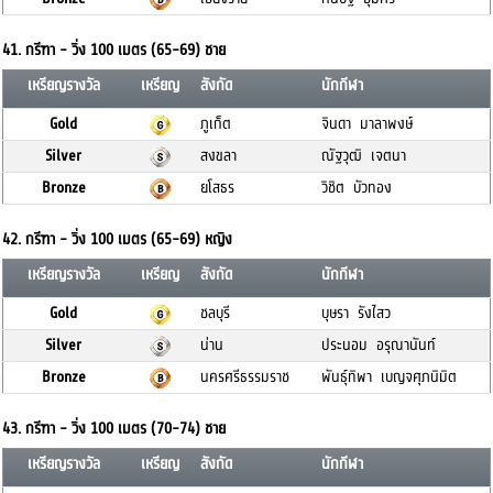
41. กรีฑา - วิ่ง 100 เมตร (65-69) ชาย
เหรียญรางวัล
เหรียญ
สังกัด
นักกีฬา
Gold
ภูเก็ต
จินดา มาลาพงษ์
Silver
สงขลา
ณัฐวุฒิ เจตนา
Bronze
ยโสธร
วิชิต บัวทอง
42. กรีฑา - วิ่ง 100 เมตร (65-69) หญิง
เหรียญรางวัล
เหรียญ
สังกัด
นักกีฬา
Gold
ชลบุรี
บุษรา รังไสว
Silver
น่าน
ประนอม อรุณานันท์
Bronze
นครศรีธรรมราช
พันธุ์ทิพา เบญจศุภนิมิต
43. กรีฑา - วิ่ง 100 เมตร (70-74) ชาย
เหรียญรางวัล
เหรียญ
สังกัด
นักกีฬา