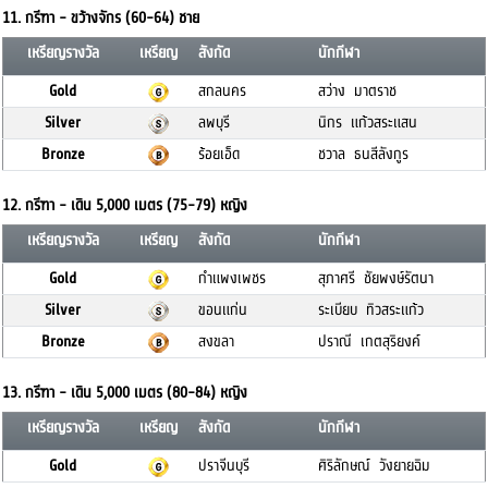
11. กรีฑา - ขว้างจักร (60-64) ชาย
เหรียญรางวัล
เหรียญ
สังกัด
นักกีฬา
Gold
สกลนคร
สว่าง มาตราช
Silver
ลพบุรี
นิกร แก้วสระแสน
Bronze
ร้อยเอ็ด
ชวาล ธนสีลังกูร
12. กรีฑา - เดิน 5,000 เมตร (75-79) หญิง
เหรียญรางวัล
เหรียญ
สังกัด
นักกีฬา
Gold
กำแพงเพชร
สุภาศรี ชัยพงษ์รัตนา
Silver
ขอนแก่น
ระเบียบ ทิวสระแก้ว
Bronze
สงขลา
ปราณี เกตสุริยงค์
13. กรีฑา - เดิน 5,000 เมตร (80-84) หญิง
เหรียญรางวัล
เหรียญ
สังกัด
นักกีฬา
Gold
ปราจีนบุรี
ศิริลักษณ์ วังยายฉิม