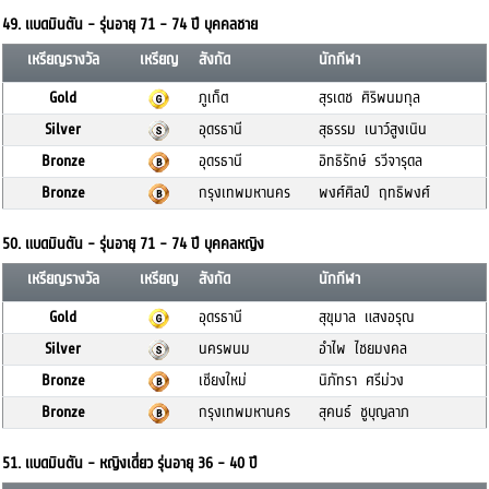
49. แบดมินตัน - รุ่นอายุ 71 - 74 ปี บุคคลชาย
เหรียญรางวัล
เหรียญ
สังกัด
นักกีฬา
Gold
ภูเก็ต
สุรเดช ศิริพนมกุล
Silver
อุดรธานี
สุธรรม เนาว์สูงเนิน
Bronze
อุดรธานี
อิทธิรักษ์ รวีจารุดล
Bronze
กรุงเทพมหานคร
พงศ์ศิลป์ ฤทธิพงศ์
50. แบดมินตัน - รุ่นอายุ 71 - 74 ปี บุคคลหญิง
เหรียญรางวัล
เหรียญ
สังกัด
นักกีฬา
Gold
อุดรธานี
สุขุมาล แสงอรุณ
Silver
นครพนม
อำไพ ไชยมงคล
Bronze
เชียงใหม่
นิภัทรา ศรีม่วง
Bronze
กรุงเทพมหานคร
สุคนธ์ ชูบุญลาภ
51. แบดมินตัน - หญิงเดี่ยว รุ่นอายุ 36 - 40 ปี