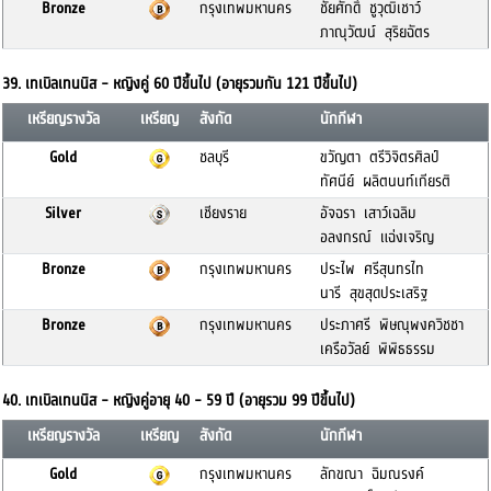
Bronze
กรุงเทพมหานคร
ชัยศักดิ์ ชูวุฒิเชาว์
ภาณุวัฒน์ สุริยฉัตร
39. เทเบิลเทนนิส - หญิงคู่ 60 ปีขึ้นไป (อายุรวมกัน 121 ปีขึ้นไป)
เหรียญรางวัล
เหรียญ
สังกัด
นักกีฬา
Gold
ชลบุรี
ขวัญตา ตรีวิจิตรศิลป์
ทัศนีย์ ผลิตนนท์เกียรติ
Silver
เชียงราย
อัจฉรา เสาว์เฉลิม
อลงกรณ์ แฉ่งเจริญ
Bronze
กรุงเทพมหานคร
ประไพ ศรีสุนทรไท
นารี สุขสุดประเสริฐ
Bronze
กรุงเทพมหานคร
ประภาศรี พิษณุพงควิชชา
เครือวัลย์ พิพิธธรรม
40. เทเบิลเทนนิส - หญิงคู่อายุ 40 - 59 ปี (อายุรวม 99 ปีขึ้นไป)
เหรียญรางวัล
เหรียญ
สังกัด
นักกีฬา
Gold
กรุงเทพมหานคร
ลักขณา ฉิมณรงค์