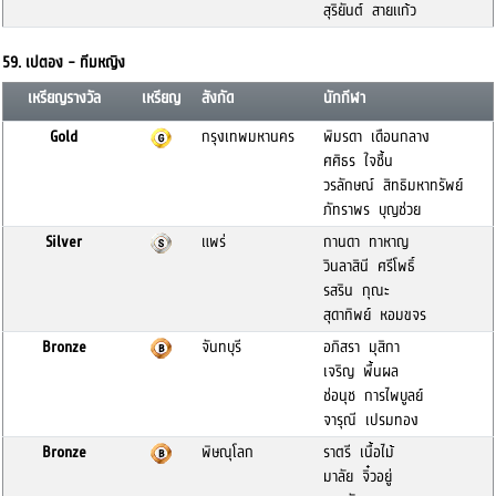
สุริยันต์ สายแก้ว
59. เปตอง - ทีมหญิง
เหรียญรางวัล
เหรียญ
สังกัด
นักกีฬา
Gold
กรุงเทพมหานคร
พิมรดา เดือนกลาง
ศศิธร ใจชื้น
วรลักษณ์ สิทธิมหาทรัพย์
ภัทราพร บุญช่วย
Silver
แพร่
กานดา ทาหาญ
วินลาสินี ศรีโพธิ์
รสริน กุณะ
สุดาทิพย์ หอมขจร
Bronze
จันทบุรี
อภิสรา มุสิกา
เจริญ พื้นผล
ช่อนุช การไพบูลย์
จารุณี เปรมทอง
Bronze
พิษณุโลก
ราตรี เนื้อไม้
มาลัย จิ๋วอยู่