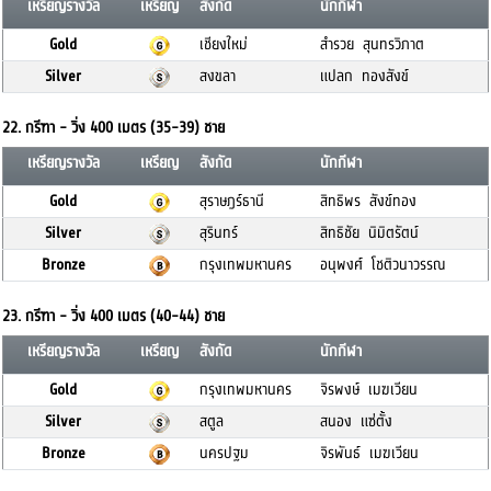
เหรียญรางวัล
เหรียญ
สังกัด
นักกีฬา
Gold
เชียงใหม่
สำรวย สุนทรวิภาต
Silver
สงขลา
แปลก ทองสังข์
22. กรีฑา - วิ่ง 400 เมตร (35-39) ชาย
เหรียญรางวัล
เหรียญ
สังกัด
นักกีฬา
Gold
สุราษฎร์ธานี
สิทธิพร สังข์ทอง
Silver
สุรินทร์
สิทธิชัย นิมิตรัตน์
Bronze
กรุงเทพมหานคร
อนุพงศ์ โชติวนาวรรณ
23. กรีฑา - วิ่ง 400 เมตร (40-44) ชาย
เหรียญรางวัล
เหรียญ
สังกัด
นักกีฬา
Gold
กรุงเทพมหานคร
จิรพงษ์ เมฆเวียน
Silver
สตูล
สนอง แซ่ตั้ง
Bronze
นครปฐม
จิรพันธ์ เมฆเวียน