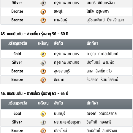
Silver
กรุงเทพมหานคร
มนตรี ชนินทรลีลา
Bronze
ลพบุรี
โสรัจ อุรุพงศา
Bronze
กาฬสินธุ์
สุรัชณพันณ์ ยิ่งเจริญลาภ
45. แบดมินตัน - ชายเดี่ยว รุ่นอายุ 56 - 60 ปี
เหรียญรางวัล
เหรียญ
สังกัด
นักกีฬา
Gold
กรุงเทพมหานคร
การุณ กาศยปนันทน์
Silver
กรุงเทพมหานคร
ปราโมทย์ พรมพืช
Bronze
สุพรรณบุรี
สกล สิงห์โตแก้ว
Bronze
ชัยนาท
รังสรรค์ รัตนชัยสิทธิ์
46. แบดมินตัน - ชายเดี่ยว รุ่นอายุ 61 - 65 ปี
เหรียญรางวัล
เหรียญ
สังกัด
นักกีฬา
Gold
นนทบุรี
ณรงค์ วณิชอิสรกุล
Silver
พระนครศรีอยุธยา
วีรศักดิ์ ทองสาริ
Bronze
เชียงใหม่
สิทธิศักดิ์ สิมศิริวงษ์