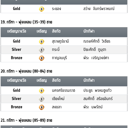
Gold
ระยอง
สว่าง จันทร์พราหมณ์
19. กรีฑา - พุ่งแหลน (35-39) ชาย
เหรียญรางวัล
เหรียญ
สังกัด
นักกีฬา
Gold
สุราษฎร์ธานี
ณรงค์ศักดิ์ วิเชียร
Silver
กระบี่
ปิยะศักดิ์ กูมุดา
Bronze
กาญจนบุรี
พีระ เจริญวงษ์ศา
20. กรีฑา - พุ่งแหลน (80-84) ชาย
เหรียญรางวัล
เหรียญ
สังกัด
นักกีฬา
Gold
นครศรีธรรมราช
ประยูร พรหมชูแก้ว
Silver
เชียงใหม่
สมศักดิ์ สร้อยอินทร์
Bronze
สงขลา
พีระ นพรัตน์
21. กรีฑา - พุ่งแหลน (85-89) ชาย