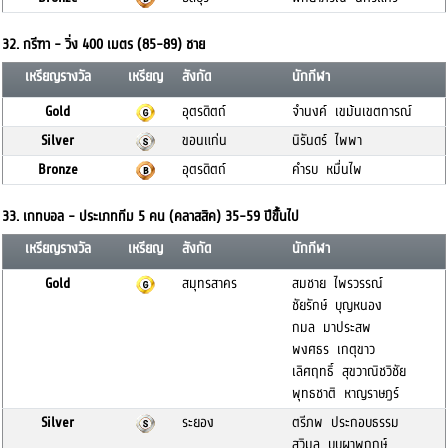
32. กรีฑา - วิ่ง 400 เมตร (85-89) ชาย
เหรียญรางวัล
เหรียญ
สังกัด
นักกีฬา
Gold
อุตรดิตถ์
จำนงค์ เขม้นเขตการณ์
Silver
ขอนแก่น
นิรันดร์ ไพพา
Bronze
อุตรดิตถ์
คำรบ หมื่นไพ
33. เกทบอล - ประเภททีม 5 คน (คลาสสิค) 35-59 ปีขึั้นไป
เหรียญรางวัล
เหรียญ
สังกัด
นักกีฬา
Gold
สมุทรสาคร
สมชาย ไพรวรรณ์
ชัยรักษ์ บุญหนอง
กมล มาประสพ
พงศธร เกตุขาว
เลิศฤทธิ์ สุขวาณิชวิชัย
พุทธชาติ หาญราษฎร์
Silver
ระยอง
ตรีภพ ประกอบธรรม
สุวิมล บุบผาพฤกษ์