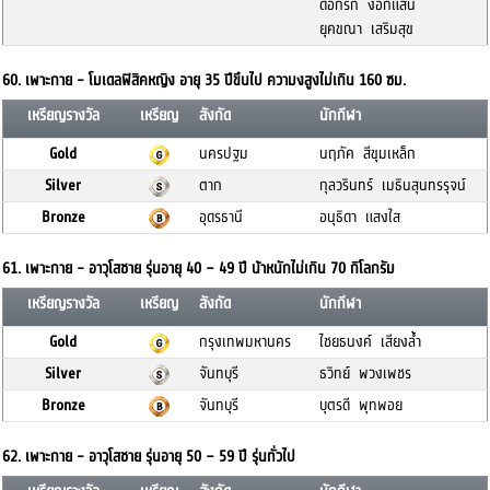
ดอกรัก งอกแสน
ยุคขณา เสริมสุข
60. เพาะกาย - โมเดลฟิสิคหญิง อายุ 35 ปีขึนไป ความงสูงไม่เกิน 160 ซม.
เหรียญรางวัล
เหรียญ
สังกัด
นักกีฬา
Gold
นครปฐม
นฤภัค สีขุมเหล็ก
Silver
ตาก
กุลวรินทร์ เมธินสุนทรรุจน์
Bronze
อุดรธานี
อนุธิดา แสงใส
61. เพาะกาย - อาวุโสชาย รุ่นอายุ 40 – 49 ปี น้าหนักไม่เกิน 70 กิโลกรัม
เหรียญรางวัล
เหรียญ
สังกัด
นักกีฬา
Gold
กรุงเทพมหานคร
ไชยธนงค์ เสียงล้ำ
Silver
จันทบุรี
ธวิทย์ พวงเพชร
Bronze
จันทบุรี
บุตรดี พุทพอย
62. เพาะกาย - อาวุโสชาย รุ่นอายุ 50 – 59 ปี รุ่นทั่วไป