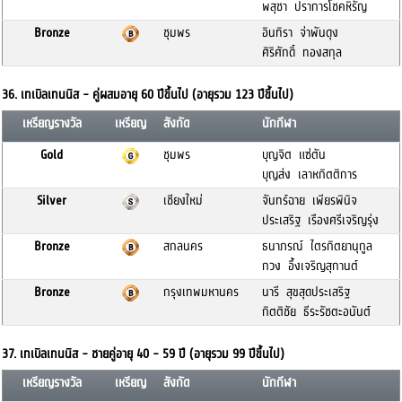
พสุชา ปราการโชคหิรัญ
Bronze
ชุมพร
อินทิรา จ่าพันดุง
ศิริศักดิ์ ทองสกุล
36. เทเบิลเทนนิส - คู่ผสมอายุ 60 ปีขึ้นไป (อายุรวม 123 ปีขึ้นไป)
เหรียญรางวัล
เหรียญ
สังกัด
นักกีฬา
Gold
ชุมพร
บุญจิต แซ่ตัน
บุญส่ง เลาหกิตติการ
Silver
เชียงใหม่
จันทร์ฉาย เพียรพินิจ
ประเสริฐ เรืองศรีเจริญรุ่ง
Bronze
สกลนคร
ธนาภรณ์ ไตรกิตยานุกูล
กวง อึ้งเจริญสุกานต์
Bronze
กรุงเทพมหานคร
นารี สุขสุดประเสริฐ
กิตติชัย ธีระรัชตะอนันต์
37. เทเบิลเทนนิส - ชายคู่อายุ 40 - 59 ปี (อายุรวม 99 ปีขึ้นไป)
เหรียญรางวัล
เหรียญ
สังกัด
นักกีฬา