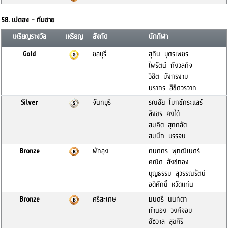
58. เปตอง - ทีมชาย
เหรียญรางวัล
เหรียญ
สังกัด
นักกีฬา
Gold
ชลบุรี
สุทิน บุตรเพชร
ไพรัตน์ กังวลกิจ
วิชิต มังกรงาม
นรากร ลิขิตวรวาท
Silver
จันทบุรี
รณชัย โมกข์กระแสร์
สิงขร คงได้
สมคิด สุกกลัด
สมนึก บรรจบ
Bronze
พัทลุง
กนกกร พุทฒิเนตร์
คณิต สังข์ทอง
บุญธรรม สุวรรณรัตน์
อดิศักดิ์ หวัดแท่น
Bronze
ศรีสะเกษ
มนตรี นนท์ตา
ทำนอง วงศ์จอม
ชัชวาล สุขศิริ