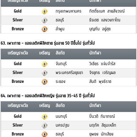
เหรียญรางวัล
เหรียญ
สังกัด
นักกีฬา
Gold
กรุงเทพมหานคร
กิตติ์ธเนศ สายสังวรณ์
Silver
ชลบุรี
ธีรเดช แสงวงกาโณ
Bronze
ลำพูน
บุญทัน อยู่สุข
63. เพาะกาย - แอธเลติคฟิสิคชาย รุ่นอาย 50 ปีขึ้นไป รุ่นทั่วไป
เหรียญรางวัล
เหรียญ
สังกัด
นักกีฬา
Gold
จันทบุรี
วิเชียร แจ่มจำรัส
Silver
พระนครศรีอยุธยา
จิรยุทธ เจริญผล
Bronze
ระยอง
สันติ พุงธิราช
64. เพาะกาย - แอธเลติคฟิสิคหญิง รุ่นอาย 35-45 ปี รุ่นทั่วไป
เหรียญรางวัล
เหรียญ
สังกัด
นักกีฬา
Gold
นนทบุรี
ปิ่นวดี ทิมาภรณ์
Silver
นครปฐม
นฤภัค สีขุมเหล็ก
Bronze
ชลบุรี
ยุพยง นักเสียง