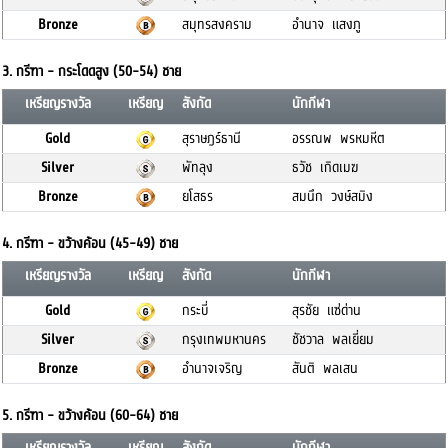
Bronze
สมุทรสงคราม
อำนาจ แสงภู
3. กรีฑา - กระโดดสูง (50-54) ชาย
เหรียญรางวัล
เหรียญ
สังกัด
นักกีฬา
Gold
สุราษฎร์ธานี
อรรณพ พรหมหีต
Silver
พัทลุง
ธวัช เกิดเมฆ
Bronze
ยโสธร
สมนึก วงษ์สมิง
4. กรีฑา - ขว้างค้อน (45-49) ชาย
เหรียญรางวัล
เหรียญ
สังกัด
นักกีฬา
Gold
กระบี่
สุรชัย แซ่ด่าน
Silver
กรุงเทพมหานคร
ชัชวาล พลเยี่ยม
Bronze
อำนาจเจริญ
สันติ พลเสน
5. กรีฑา - ขว้างค้อน (60-64) ชาย
เหรียญรางวัล
เหรียญ
สังกัด
นักกีฬา