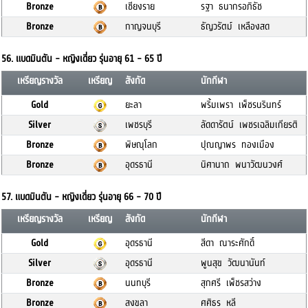
Bronze
เชียงราย
รฐา ธนากรอภิธัช
Bronze
กาญจนบุรี
ธัญวรัตม์ เหลืองสด
56. แบดมินตัน - หญิงเดี่ยว รุ่นอายุ 61 - 65 ปี
เหรียญรางวัล
เหรียญ
สังกัด
นักกีฬา
Gold
ยะลา
พริ้มเพรา เพ็ชรนรินทร์
Silver
เพชรบุรี
ลัดดารัตน์ เพชรเฉลิมเกียรติ
Bronze
พิษณุโลก
ปุณญาพร ทองเมือง
Bronze
อุดรธานี
นิศานาถ พนาวัฒนวงศ์
57. แบดมินตัน - หญิงเดี่ยว รุ่นอายุ 66 - 70 ปี
เหรียญรางวัล
เหรียญ
สังกัด
นักกีฬา
Gold
อุดรธานี
สีดา ณาระศักดิ์
Silver
อุดรธานี
พูนสุข วัฒนานันท์
Bronze
นนทบุรี
สุกศรี เพ็ชรสว่าง
Bronze
สงขลา
ศศิธร หลี