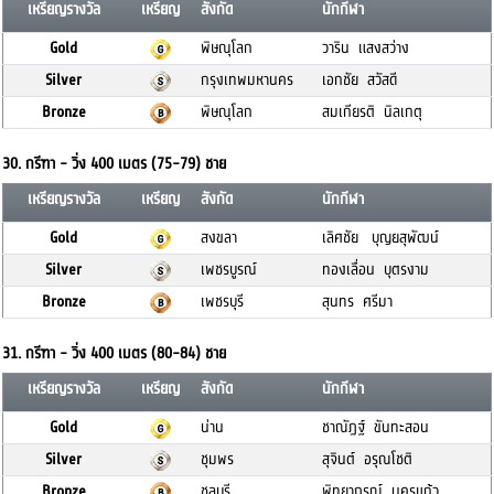
เหรียญรางวัล
เหรียญ
สังกัด
นักกีฬา
Gold
พิษณุโลก
วาริน แสงสว่าง
Silver
กรุงเทพมหานคร
เอกชัย สวัสดี
Bronze
พิษณุโลก
สมเกียรติ นิลเกตุ
30. กรีฑา - วิ่ง 400 เมตร (75-79) ชาย
เหรียญรางวัล
เหรียญ
สังกัด
นักกีฬา
Gold
สงขลา
เลิศชัย บุญยสุพัฒน์
Silver
เพชรบูรณ์
ทองเลื่อน บุตรงาม
Bronze
เพชรบุรี
สุนทร ศรีมา
31. กรีฑา - วิ่ง 400 เมตร (80-84) ชาย
เหรียญรางวัล
เหรียญ
สังกัด
นักกีฬา
Gold
น่าน
ชาณัฏฐ์ ขันทะสอน
Silver
ชุมพร
สุจินต์ อรุณโชติ
Bronze
ชลบุรี
พิทยาภรณ์ นครแก้ว