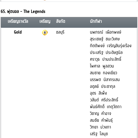
65. ฟุตบอล - The Legends
เหรียญรางวัล
เหรียญ
สังกัด
นักกีฬา
Gold
ชลบุรี
นพภรณ์ เผือกพงษ์
สุระเชษฐ์ ชนะวิเศษ
กิตติพงษ์ เจริญสินรุ่งเรือง
ประเสริฐ ประดิษฐนิล
ศราวุธ ปานประสิทธิ์
ไพศาล พูลสวน
สมชาย ทองเขียว
บรรพต นิสากรเสน
อดุลย์ ประชากุล
อุดร สีเพ็ง
วสันต์ ศรีประสิทธิ์
พันธ์ศักดิ์ เกตุวัตถา
วิชาญ คำอาจ
สมชัย คำพันธุ์
วิทยา ม่วงภา
เสริฐ โลนุช