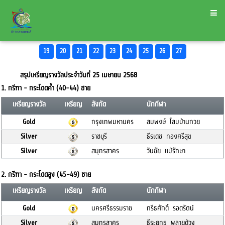
19
20
21
22
23
24
25
26
27
สรุปเหรียญรางวัลประจำวันที่ 25 เมษายน 2568
1. กรีฑา - กระโดดค้ำ (40-44) ชาย
เหรียญรางวัล
เหรียญ
สังกัด
นักกีฬา
Gold
กรุงเทพมหานคร
สมพงษ์ โสมบ้านกวย
Silver
ราชบุรี
ธีรเดช ทองศรีสุข
Silver
สมุทรสาคร
วันชัย แม้รักษา
2. กรีฑา - กระโดดสูง (45-49) ชาย
เหรียญรางวัล
เหรียญ
สังกัด
นักกีฬา
Gold
นครศรีธรรมราช
กรีธศักดิ์ รอดรัตน์
Silver
สมุทรสาคร
ธีระยุทธ พลายด้วง