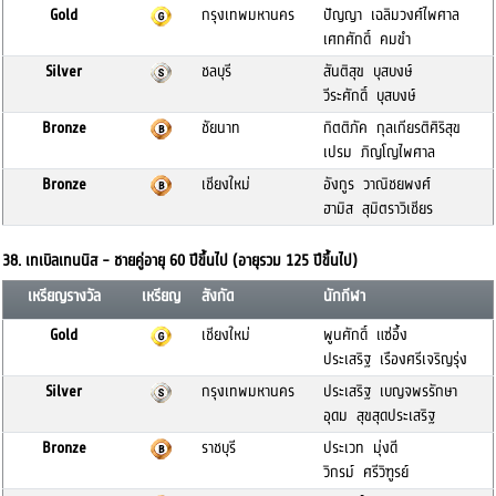
Gold
กรุงเทพมหานคร
ปัญญา เฉลิมวงศ์ไพศาล
เศกศักดิ์ คมขำ
Silver
ชลบุรี
สันติสุข บุสบงษ์
วีระศักดิ์ บุสบงษ์
Bronze
ชัยนาท
กิตติภัค กุลเกียรติศิริสุข
เปรม ภิญโญไพศาล
Bronze
เชียงใหม่
อังกูร วาณิชยพงศ์
ฮามิส สุมิตราวิเชียร
38. เทเบิลเทนนิส - ชายคู่อายุ 60 ปีขึ้นไป (อายุรวม 125 ปีขึ้นไป)
เหรียญรางวัล
เหรียญ
สังกัด
นักกีฬา
Gold
เชียงใหม่
พูนศักดิ์ แซ่อึ้ง
ประเสริฐ เรืองศรีเจริญรุ่ง
Silver
กรุงเทพมหานคร
ประเสริฐ เบญจพรรักษา
อุดม สุขสุดประเสริฐ
Bronze
ราชบุรี
ประเวท มุ่งดี
วิกรม์ ศรีวิฑูรย์