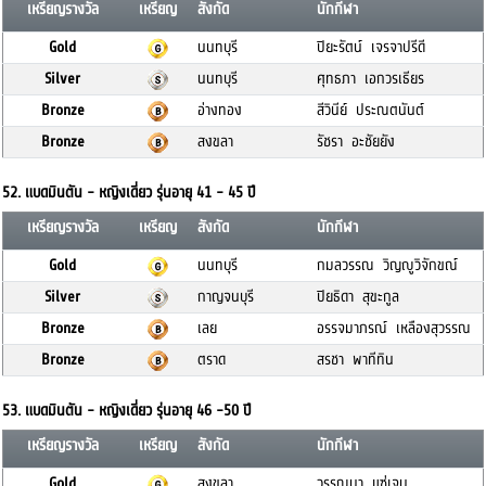
เหรียญรางวัล
เหรียญ
สังกัด
นักกีฬา
Gold
นนทบุรี
ปิยะรัตน์ เจรจาปรีดี
Silver
นนทบุรี
ศุทธภา เอกวรเธียร
Bronze
อ่างทอง
สีวินีย์ ประณตนันต์
Bronze
สงขลา
รัชรา อะชัยยัง
52. แบดมินตัน - หญิงเดี่ยว รุ่นอายุ 41 - 45 ปี
เหรียญรางวัล
เหรียญ
สังกัด
นักกีฬา
Gold
นนทบุรี
กมลวรรณ วิญญูวิจักขณ์
Silver
กาญจนบุรี
ปิยธิดา สุขะกูล
Bronze
เลย
อรรจมาภรณ์ เหลืองสุวรรณ
Bronze
ตราด
สรชา พาทีทิน
53. แบดมินตัน - หญิงเดี่ยว รุ่นอายุ 46 -50 ปี
เหรียญรางวัล
เหรียญ
สังกัด
นักกีฬา
Gold
สงขลา
วรรณนา แซ่เจน