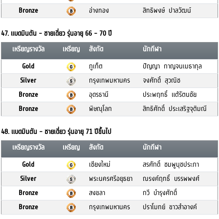
Bronze
อ่างทอง
สิทธิพงษ์ ปาลวัฒน์
47. แบดมินตัน - ชายเดี่ยว รุ่นอายุ 66 - 70 ปี
เหรียญรางวัล
เหรียญ
สังกัด
นักกีฬา
Gold
ภูเก็ต
ปัญญา กาญจนเมธากุล
Silver
กรุงเทพมหานคร
จงศักดิ์ สุวณิช
Bronze
อุดรธานี
ประพฤทธิ์ แต้รัตนชัย
Bronze
พิษณุโลก
สิทธิศักดิ์ ประเสริฐจุติมณี
48. แบดมินตัน - ชายเดี่ยว รุ่นอายุ 71 ปีขึ้นไป
เหรียญรางวัล
เหรียญ
สังกัด
นักกีฬา
Gold
เชียงใหม่
สรศักดิ์ ชมพูนุชประภา
Silver
พระนครศรีอยุธยา
ณรงค์ฤทธิ์ บรรพพงศ์
Bronze
สงขลา
กวี บำรุงศักดิ์
Bronze
กรุงเทพมหานคร
ปราโมทย์ ขาวสำอางค์