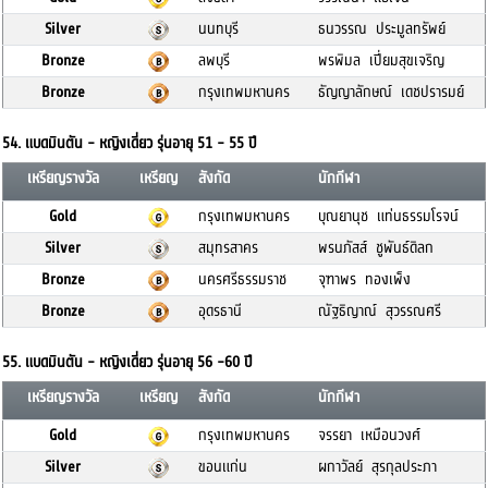
Silver
นนทบุรี
ธนวรรณ ประมูลทรัพย์
Bronze
ลพบุรี
พรพิมล เปี่ยมสุขเจริญ
Bronze
กรุงเทพมหานคร
ธัญญาลักษณ์ เดชปรารมย์
54. แบดมินตัน - หญิงเดี่ยว รุ่นอายุ 51 - 55 ปี
เหรียญรางวัล
เหรียญ
สังกัด
นักกีฬา
Gold
กรุงเทพมหานคร
บุณยานุช แท่นธรรมโรจน์
Silver
สมุทรสาคร
พรนภัสส์ ชูพันธ์ดิลก
Bronze
นครศรีธรรมราช
จุฑาพร ทองเพ็ง
Bronze
อุดรธานี
ณัฐธิญาณ์ สุวรรณศรี
55. แบดมินตัน - หญิงเดี่ยว รุ่นอายุ 56 -60 ปี
เหรียญรางวัล
เหรียญ
สังกัด
นักกีฬา
Gold
กรุงเทพมหานคร
จรรยา เหมือนวงศ์
Silver
ขอนแก่น
ผกาวัลย์ สุรกุลประภา