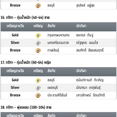
Bronze
ชลบุรี
สุรสิงห์ อยู่สุข
16. กรีฑา - ทุ่มน้ำหนัก (40-44) ชาย
เหรียญรางวัล
เหรียญ
สังกัด
นักกีฬา
Gold
กรุงเทพมหานคร
ยงจรส กันจู
Silver
นครศรีธรรมราช
ณัฐยุทธ แนมใส
Bronze
กาฬสินธุ์
สมศักดิ์ ชัยแสนฤทธิ์
17. กรีฑา - ทุ่มน้ำหนัก (60-64) หญิง
เหรียญรางวัล
เหรียญ
สังกัด
นักกีฬา
Gold
ชลบุรี
ชนันท์กานต์ ทีเจริญ
Silver
เพชรบุรี
มัณฑนา เกตุพันธุ์
Bronze
ประจวบคีรีขันธ์
เสาวลักษณ์ รัตนภักดี
18. กรีฑา - พุ่งแหลน (100-104) ชาย
เหรียญรางวัล
เหรียญ
สังกัด
นักกีฬา