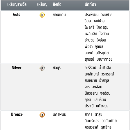
เหรียญรางวัล
เหรียญ
สังกัด
นักกีฬา
Gold
ขอนแก่น
ประพัฒน์ วงษ์ซ้าย
วิมล วงษ์ซ้าย
ไพรศรี โคตรฮุย
เพลินจิต ใจอ่อน
อำนวย ใจอ่อน
พัชรา จุลนิธิ
อนงค์ สถิรคุปต์
สุภรณ์ มณฑาทอง
Silver
ชลบุรี
อารีรัตน์ น้ำฟ้าฝั่ง
นงลักษณ์ วรกรรณ์
สมหมาย อ่ำสกุล
จเร จงอ่อน
นิลวรรณ จงอ่อน
สุจิต แสนรัตน์
ปราณี แก้วพวง
Bronze
นครพนม
สาคร ผาสุข
อินทร์ตอง วรคันทักษ์
ครสวรรค์ ฤทธิกร