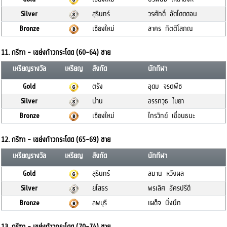
Silver
สุรินทร์
วรศักดิ์ อัดโดดดอน
Bronze
เชียงใหม่
สาคร กิตติโสภณ
11. กรีฑา - เขย่งก้าวกระโดด (60-64) ชาย
เหรียญรางวัล
เหรียญ
สังกัด
นักกีฬา
Gold
ตรัง
อุดม จรตพืช
Silver
น่าน
อรรถวุธ ใบยา
Bronze
เชียงใหม่
ไกรวิทย์ เขื่อนธนะ
12. กรีฑา - เขย่งก้าวกระโดด (65-69) ชาย
เหรียญรางวัล
เหรียญ
สังกัด
นักกีฬา
Gold
สุรินทร์
สมาน หวังผล
Silver
ยโสธร
พรเลิศ อัครปรีดี
Bronze
ลพบุรี
เผด็จ นิ่งนึก
13. กรีฑา - เขย่งก้าวกระโดด (70-74) ชาย