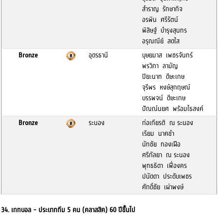
สำราญ รักษากิจ
อรพิน ศรีรัตน์
พิสิษฐ์ บำรุงสุนทร
อรุณณีย์ สดใส
Bronze
อุดรธานี
บุษยมาส เพชรจันทร์
พรวิภา ลามัญ
ปิยะนาท ดีษะเกษ
จุรีพร หงษ์สุกฤษณ์
บรรพจน์ ดีษะเกษ
ปัณณ์นยศ พร้อมไธสงค์
Bronze
ระนอง
ก่อเกียรติ ณ ระนอง
เรียม นาคขำ
นัทชัย ทองเฝือ
ศรีกัลยา ณ ระนอง
พุทธธิดา เฟื่องคร
ปนัดดา ประดับเพชร
ศักดิ์ชัย เผ่าพงษ์
34. เกทบอล - ประเภททีม 5 คน (คลาสสิค) 60 ปีขึั้นไป