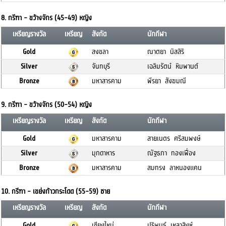
8. กรีฑา - ขว้างจักร (45-49) หญิง
เหรียญรางวัล
เหรียญ
สังกัด
นักกีฬา
Gold
สงขลา
ณาตยา นิสสิริ
Silver
จันทบุรี
เฉลิมรัตน์ หิมพานต์
Bronze
มหาสารคาม
พีรยา สังฆมณี
9. กรีฑา - ขว้างจักร (50-54) หญิง
เหรียญรางวัล
เหรียญ
สังกัด
นักกีฬา
Gold
มหาสารคาม
สายเนตร ศรีสมพงษ์
Silver
มุกดาหาร
ณัฐธภา ทองเฟื่อง
Bronze
มหาสารคาม
สมทรง ลาหนองแคน
10. กรีฑา - เขย่งก้าวกระโดด (55-59) ชาย
เหรียญรางวัล
เหรียญ
สังกัด
นักกีฬา
Gold
เชียงใหม่
ปริพนธ์ เหลาสิงห์