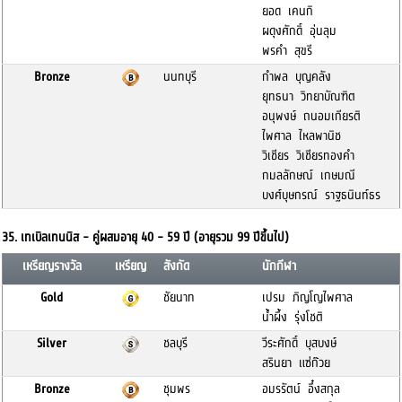
ยอด เคนกิ
ผดุงศักดิ์ อุ่นลุม
พรคำ สุขรี
Bronze
นนทบุรี
กำพล บุญคลัง
ยุทธนา วิทยาบัณฑิต
อนุพงษ์ ถนอมเกียรติ
ไพศาล ไหลพานิช
วิเชียร วิเชียรทองคำ
กมลลักษณ์ เกษมณี
บงศ์บุษกรณ์ ราฐธนินท์ธร
35. เทเบิลเทนนิส - คู่ผสมอายุ 40 - 59 ปี (อายุรวม 99 ปีขึ้นไป)
เหรียญรางวัล
เหรียญ
สังกัด
นักกีฬา
Gold
ชัยนาท
เปรม ภิญโญไพศาล
น้ำผึ้ง รุ่งโชติ
Silver
ชลบุรี
วีระศักดิ์ บุสบงษ์
สรินยา แซ่ก๊วย
Bronze
ชุมพร
อมรรัตน์ อึ๋งสกุล