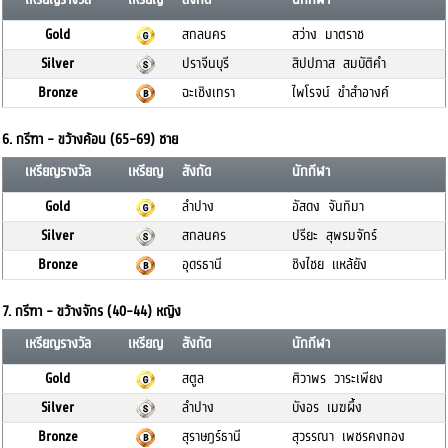
Gold
สกลนคร
สว่าง มาตราช
Silver
ปราจีนบุรี
สิปปภาส สมบัติคำ
Bronze
ฉะเชิงเทรา
ไพโรจน์ ขำสำอางค์
6. กรีฑา - ขว้างค้อน (65-69) ชาย
เหรียญรางวัล
เหรียญ
สังกัด
นักกีฬา
Gold
ลำปาง
อัสดง จันทิมา
Silver
สกลนคร
ปรียะ สุพรมจักร์
Bronze
อุดรธานี
ชิงไชย แหล้ยัง
7. กรีฑา - ขว้างจักร (40-44) หญิง
เหรียญรางวัล
เหรียญ
สังกัด
นักกีฬา
Gold
สตูล
ศิวาพร วาระเพียง
Silver
ลำปาง
บังอร เมฆผึ้ง
Bronze
สุราษฎร์ธานี
สุวรรณา เพชรคงทอง