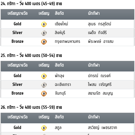
24. กรีฑา - วิ่ง 400 เมตร (45-49) ชาย
เหรียญรางวัล
เหรียญ
สังกัด
นักกีฬา
Gold
เชียงใหม่
สุเมธ กรสุรัตน์
Silver
สิงห์บุรี
เผด็จ กิจสีรี
Bronze
กรุงเทพมหานคร
พีระพงษ์ อาจสม
25. กรีฑา - วิ่ง 400 เมตร (50-54) ชาย
เหรียญรางวัล
เหรียญ
สังกัด
นักกีฬา
Gold
พัทลุง
ปกรณ์ ณรงค์
Silver
ฉะเชิงเทรา
ไพสน เจริญศรี
Bronze
จันทบุรี
สยามรัต สมบุญ
26. กรีฑา - วิ่ง 400 เมตร (55-59) ชาย
เหรียญรางวัล
เหรียญ
สังกัด
นักกีฬา
Gold
สตูล
สรวิชญ์ เพชรสวาท