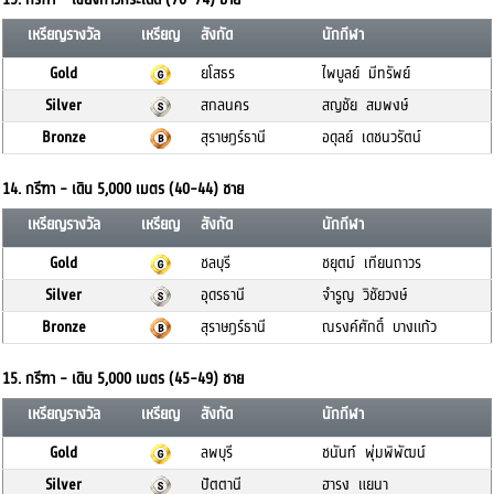
เหรียญรางวัล
เหรียญ
สังกัด
นักกีฬา
Gold
ยโสธร
ไพบูลย์ มีทรัพย์
Silver
สกลนคร
สญชัย สมพงษ์
Bronze
สุราษฎร์ธานี
อดุลย์ เดชนวรัตน์
14. กรีฑา - เดิน 5,000 เมตร (40-44) ชาย
เหรียญรางวัล
เหรียญ
สังกัด
นักกีฬา
Gold
ชลบุรี
ชยุตม์ เทียนถาวร
Silver
อุดรธานี
จำรูญ วิชัยวงษ์
Bronze
สุราษฎร์ธานี
ณรงค์ศักดิ์ บางแก้ว
15. กรีฑา - เดิน 5,000 เมตร (45-49) ชาย
เหรียญรางวัล
เหรียญ
สังกัด
นักกีฬา
Gold
ลพบุรี
ชนันท์ พุ่มพิพัฒน์
Silver
ปัตตานี
ฮารง แยนา