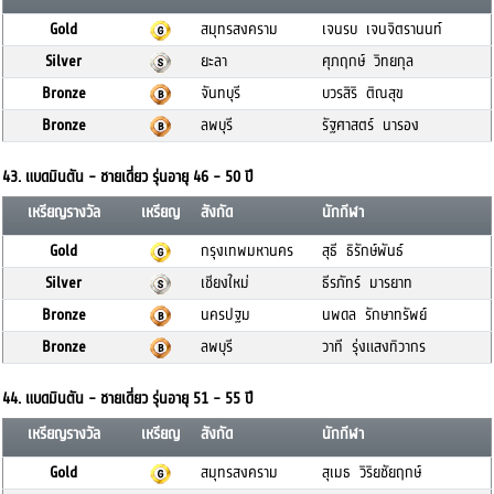
Gold
สมุทรสงคราม
เจนรบ เจนจิตรานนท์
Silver
ยะลา
ศุภฤกษ์ วิทยกุล
Bronze
จันทบุรี
บวรสิริ ติณสุข
Bronze
ลพบุรี
รัฐศาสตร์ นารอง
43. แบดมินตัน - ชายเดี่ยว รุ่นอายุ 46 - 50 ปี
เหรียญรางวัล
เหรียญ
สังกัด
นักกีฬา
Gold
กรุงเทพมหานคร
สุธี ธิรักษ์พันธ์
Silver
เชียงใหม่
ธีรภัทร์ มารยาท
Bronze
นครปฐม
นพดล รักษาทรัพย์
Bronze
ลพบุรี
วาที รุ่งแสงทิวากร
44. แบดมินตัน - ชายเดี่ยว รุ่นอายุ 51 - 55 ปี
เหรียญรางวัล
เหรียญ
สังกัด
นักกีฬา
Gold
สมุทรสงคราม
สุเมธ วิริยชัยฤกษ์