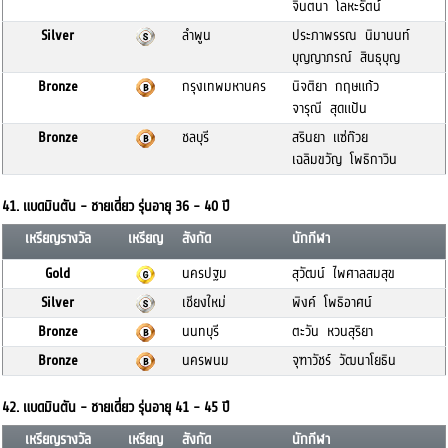
จินตนา โลหะรัตน์
Silver
ลำพูน
ประภาพรรณ นิมานนท์
บุญญาภรณ์ สินธุบุญ
Bronze
กรุงเทพมหานคร
นิจติยา กฤษแก้ว
จารุณี สุดแป้น
Bronze
ชลบุรี
สรินยา แซ่ก๊วย
เฉลิมขวัญ โพธิกาวิน
41. แบดมินตัน - ชายเดี่ยว รุ่นอายุ 36 - 40 ปี
เหรียญรางวัล
เหรียญ
สังกัด
นักกีฬา
Gold
นครปฐม
สุวัฒน์ ไพศาลสมสุข
Silver
เชียงใหม่
พิงค์ โพธิอาศน์
Bronze
นนทบุรี
ตะวัน หวนสุริยา
Bronze
นครพนม
จุฑาวัชร์ วัฒนาโยธิน
42. แบดมินตัน - ชายเดี่ยว รุ่นอายุ 41 - 45 ปี
เหรียญรางวัล
เหรียญ
สังกัด
นักกีฬา