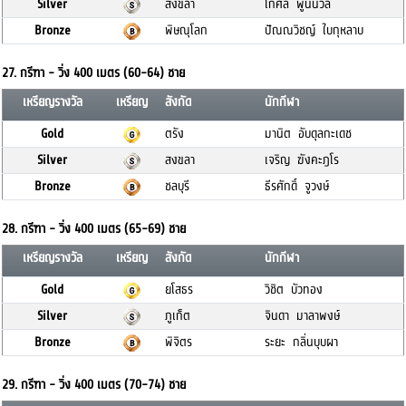
Silver
สงขลา
โกศล พูนนวล
Bronze
พิษณุโลก
ปัณณวิชญ์ ใบกุหลาบ
27. กรีฑา - วิ่ง 400 เมตร (60-64) ชาย
เหรียญรางวัล
เหรียญ
สังกัด
นักกีฬา
Gold
ตรัง
มานิต อับดุลกะเดช
Silver
สงขลา
เจริญ ฆังคะฎโร
Bronze
ชลบุรี
ธีรศักดิ์ จูวงษ์
28. กรีฑา - วิ่ง 400 เมตร (65-69) ชาย
เหรียญรางวัล
เหรียญ
สังกัด
นักกีฬา
Gold
ยโสธร
วิชิต บัวทอง
Silver
ภูเก็ต
จินดา มาลาพงษ์
Bronze
พิจิตร
ระยะ กลิ่นบุบผา
29. กรีฑา - วิ่ง 400 เมตร (70-74) ชาย