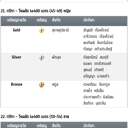
21. กรีฑา - วิ่งผลัด 4x400 เมตร (45-49) หญิง
เหรียญรางวัล
เหรียญ
สังกัด
นักกีฬา
Gold
สุราษฎร์ธานี
อัญชลี เรืองโรจน์
อารีวรรณ เรืองโรจน์
พรทิพย์ จันทร์เมือง
กัลญา แก้วประดิษฐ์
Silver
พัทลุง
กัลยารัตน์ สมฤดี
ธนพร แกล้วทนงค์
สุคนธ์ เกิดศรี
อรัญญา นวลแก้ว
Bronze
สตูล
ดวงเดือน จันทกูล
สายใจ หลีเส็น
ประกายแก้ว นิลนิยม
สิรภัทร บุตรจีน
22. กรีฑา - วิ่งผลัด 4x400 เมตร (50-54) ชาย
เหรียญรางวัล
เหรียญ
สังกัด
นักกีฬา