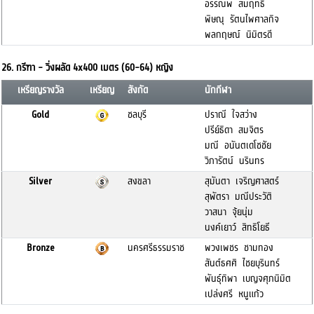
อรรณพ สมฤทธิ์
พิษณุ รัตนไพศาลกิจ
พลกฤษณ์ นิมิตรดี
26. กรีฑา - วิ่งผลัด 4x400 เมตร (60-64) หญิง
เหรียญรางวัล
เหรียญ
สังกัด
นักกีฬา
Gold
ชลบุรี
ปราณี ใจสว่าง
ปรีย์ธิดา สมจิตร
มณี อนันตเดโชชัย
วิภารัตน์ นรินทร
Silver
สงขลา
สุมันตา เจริญศาสตร์
สุพัตรา มณีประวัติ
วาสนา จุ้ยนุ่ม
นงค์เยาว์ สิทธิโยธี
Bronze
นครศรีธรรมราช
พวงเพชร ชามทอง
สันต์ธศศิ ไชยบุรินทร์
พันธุ์ทิพา เบญจศุภนิมิต
เปล่งศรี หนูแก้ว