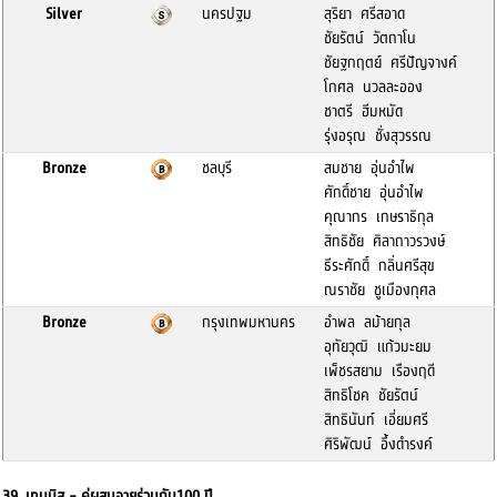
Silver
นครปฐม
สุริยา ศรีสอาด
ชัยรัตน์ วัตถาโน
ชัยฐกฤตย์ ศรีปัญจางค์
โกศล นวลละออง
ชาตรี ฮีมหมัด
รุ่งอรุณ ชั่งสุวรรณ
Bronze
ชลบุรี
สมชาย อุ่นอำไพ
ศักดิ์ชาย อุ่นอำไพ
คุณากร เกษราธิกุล
สิทธิชัย ศิลาถาวรวงษ์
ธีระศักดิ์ กลิ่นศรีสุข
ณราชัย ชูเมืองกุศล
Bronze
กรุงเทพมหานคร
อำพล ลม้ายกุล
อุทัยวุฒิ แก้วมะยม
เพ็ชรสยาม เรืองฤดี
สิทธิโชค ชัยรัตน์
สิทธินันท์ เอี่ยมศรี
ศิริพัฒน์ อึ้งดำรงค์
39. เทนนิส - คู่ผสมอายุร่วมกัน100 ปี