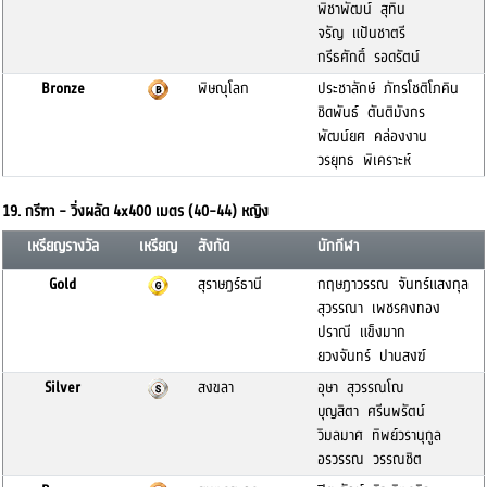
พิชาพัฒน์ สุทิน
จรัญ แป้นชาตรี
กรีธศักดิ์ รอดรัตน์
Bronze
พิษณุโลก
ประชาลักษ์ ภัทรโชติโภคิน
ชิดพันธ์ ตันติมังกร
พัฒน์ยศ คล่องงาน
วรยุทธ พิเคราะห์
19. กรีฑา - วิ่งผลัด 4x400 เมตร (40-44) หญิง
เหรียญรางวัล
เหรียญ
สังกัด
นักกีฬา
Gold
สุราษฎร์ธานี
กฤษฎาวรรณ จันทร์แสงกุล
สุวรรณา เพชรคงทอง
ปราณี แข็งมาก
ยวงจันทร์ ปานสงฆ์
Silver
สงขลา
อุษา สุวรรณโณ
บุญสิตา ศรีนพรัตน์
วิมลมาศ ทิพย์วรานุกูล
อรวรรณ วรรณชิต