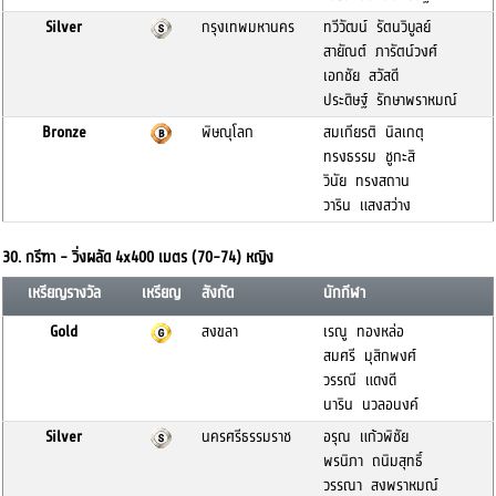
Silver
กรุงเทพมหานคร
ทวีวัฒน์ รัตนวิบูลย์
สายัณต์ ภารัตน์วงศ์
เอกชัย สวัสดี
ประดิษฐ์ รักษาพราหมณ์
Bronze
พิษณุโลก
สมเกียรติ นิลเกตุ
ทรงธรรม ชูกะสิ
วินัย ทรงสถาน
วาริน แสงสว่าง
30. กรีฑา - วิ่งผลัด 4x400 เมตร (70-74) หญิง
เหรียญรางวัล
เหรียญ
สังกัด
นักกีฬา
Gold
สงขลา
เรณู ทองหล่อ
สมศรี มุสิกพงศ์
วรรณี แดงดี
นาริน นวลอนงค์
Silver
นครศรีธรรมราช
อรุณ แก้วพิชัย
พรนิภา ถนิมสุทธิ์
วรรณา สงพราหมณ์