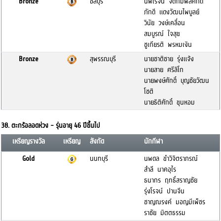
Bronze
ชลบุรี
นพโรจน์ จิตกัมพลศักดิ์
ภักดี แดงวัฒนไพบูลย์
วินัย วงษ์เคลื่อน
สมบูรณ์ ใจสุข
ชูเกียรติ พรหมเงิน
Bronze
สุพรรณบุรี
นายชาติชาย รุ่งแจ้ง
นายสาย ศรีลิโก
นายพงษ์ศักดิ์ บุญชัยวัฒน
โชติ
นายธิติศักดิ์ ขุนหอม
38. ตะกร้อลอดห่วง - รุ่นอายุ 46 ปีขึ้นไป
เหรียญรางวัล
เหรียญ
สังกัด
นักกีฬา
Gold
นนทบุรี
นพดล ขำวิจิตราภรณ์
สำลี นาคอุไร
ธนากร ฤทธิ์สราญชัย
รุ่งโรจน์ ปานจีน
ชาญณรงค์ มอญมีเพ็ชร
ราชัย มิตตธรรม