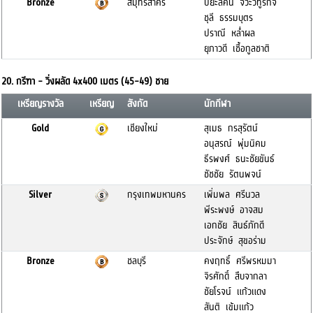
Bronze
สมุทรสาคร
ปิยะลัคน์ จิวะวิทูรกิจ
ชุลี ธรรมบุตร
ปราณี หล่ำผล
ยุภาวดี เชื้อกูลชาติ
20. กรีฑา - วิ่งผลัด 4x400 เมตร (45-49) ชาย
เหรียญรางวัล
เหรียญ
สังกัด
นักกีฬา
Gold
เชียงใหม่
สุเมธ กรสุรัตน์
อนุสรณ์ พุ่มนิคม
ธีรพงศ์ ธนะชัยขันธ์
ชัชชัย รัตนพจน์
Silver
กรุงเทพมหานคร
เพิ่มพล ศรีนวล
พีระพงษ์ อาจสม
เอกชัย สินธ์ภักดี
ประจักษ์ สุขอร่าม
Bronze
ชลบุรี
คงฤทธิ์ ศรีพรหมมา
จิรศักดิ์ สืบจากลา
ชัยโรจน์ แก้วแดง
สันติ เข้มแก้ว