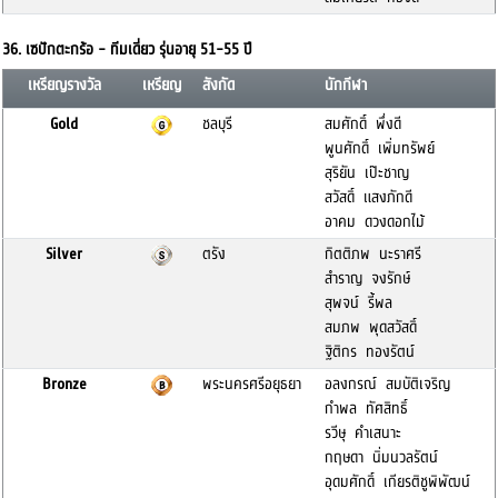
36. เซปักตะกร้อ - ทีมเดี่ยว รุ่นอายุ 51-55 ปี
เหรียญรางวัล
เหรียญ
สังกัด
นักกีฬา
Gold
ชลบุรี
สมศักดิ์ พึ่งดี
พูนศักดิ์ เพิ่มทรัพย์
สุริยัน เป๊ะชาญ
สวัสดิ์ แสงภักดี
อาคม ดวงดอกไม้
Silver
ตรัง
กิตติภพ นะราศรี
สำราญ จงรักษ์
สุพจน์ รี้พล
สมภพ พุดสวัสดิ์
ฐิติกร ทองรัตน์
Bronze
พระนครศรีอยุธยา
อลงกรณ์ สมบัติเจริญ
กำพล ทัศสิทธิ์
รวีษุ คำเสนาะ
กฤษดา นิ่มนวลรัตน์
อุดมศักดิ์ เกียรติชูพิพัฒน์