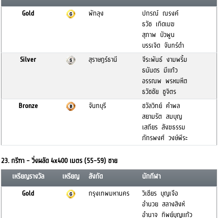
Gold
พัทลุง
ปกรณ์ ณรงค์
ธวัช เกิดเมฆ
สุภาพ บัวพูน
บรรเจิด จันทร์ดำ
Silver
สุราษฎร์ธานี
จีระพันธ์ งามพริ้ม
ธนันดร มีแก้ว
อรรณพ พรหมหีต
ธวัชชัย ชูจิตร
Bronze
จันทบุรี
ชวัลวิทย์ คำพล
สยามรัต สมบุญ
เสถียร สังฆธรรม
ภัทรพงศ์ วงษ์พีระ
23. กรีฑา - วิ่งผลัด 4x400 เมตร (55-59) ชาย
เหรียญรางวัล
เหรียญ
สังกัด
นักกีฬา
Gold
กรุงเทพมหานคร
วิเชียร บุญเจือ
อำนวย สลางสิงห์
อำนาจ ทิพย์บุญแก้ว