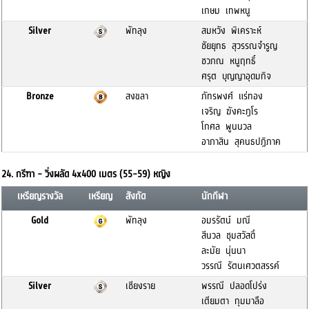
เกษม เทพหนู
Silver
พัทลุง
สมหวัง พิเคราะห์
ชัยยุทธ สุวรรณจำรูญ
ชวภณ หนูฤทธิ์
ศรุต บุญญาอุดมกิจ
Bronze
สงขลา
ภัทรพงศ์ แร่ทอง
เจริญ ฆังคะฎโร
โกศล พูนนวล
อาภาสิน สุคนธปฏิภาค
24. กรีฑา - วิ่งผลัด 4x400 เมตร (55-59) หญิง
เหรียญรางวัล
เหรียญ
สังกัด
นักกีฬา
Gold
พัทลุง
อมรรัตน์ มณี
สีนวล ชุมสวัสดิ์
ละมัย นุ่นนา
วรรณี รัตนเศวตสรรค์
Silver
เชียงราย
พรรณี ปลอดโปร่ง
เตียมตา กุมมาลือ