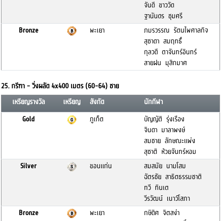
จันดี ขาววัด
ฐานันดร ชุมศรี
Bronze
พะเยา
ภมรวรรณ รัตนไพศาลกิจ
สุชาดา สมฤทธิ์์
กุลวดี ตาจันทร์อินทร์
สายฝน มุสิกมาศ
25. กรีฑา - วิ่งผลัด 4x400 เมตร (60-64) ชาย
เหรียญรางวัล
เหรียญ
สังกัด
นักกีฬา
Gold
ภูเก็ต
บัญญัติ รุ่งเรือง
จินดา มาลาพงษ์
สมชาย ลักษณะแพ่ง
สุชาติ ห้วยจันทร์หอม
Silver
ขอนแก่น
สมสมัย นามโสม
ฉัตรชัย สาธิตธรรมชาติ
ทวี ทินเต
วีรวัฒน์ เนาว์โสภา
Bronze
พะเยา
กษิดิศ จิตสง่า