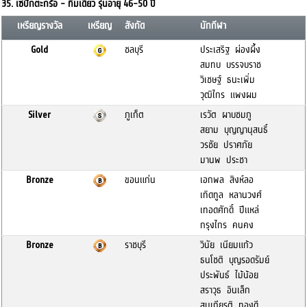
35. เซปักตะกร้อ - ทีมเดี่ยว รุ่นอายุ 46-50 ปี
เหรียญรางวัล
เหรียญ
สังกัด
นักกีฬา
Gold
ชลบุรี
ประเสริฐ ผ่องผึ้ง
สมทบ บรรจบราช
วิเชษฐ์ ธนะเพิ่ม
วุฒิไกร แพงผม
Silver
ภูเก็ต
เรวัต ผาบชมภู
สยาม บุญญานุสนธิ์
วรชัย ปราศภัย
มานพ ประชา
Bronze
ขอนแก่น
เอกพล สิงห์ลอ
เทิดทูล หลานวงศ์
เทอดศักดิ์ ปีแหล่
กรุงไกร คนคง
Bronze
ราชบุรี
วินัย เนียมแก้ว
ธนโชติ บุญรอดรัมย์
ประพันธ์ ไม้น้อย
สราวุธ อินเล็ก
สมเกียรติ ทองดี