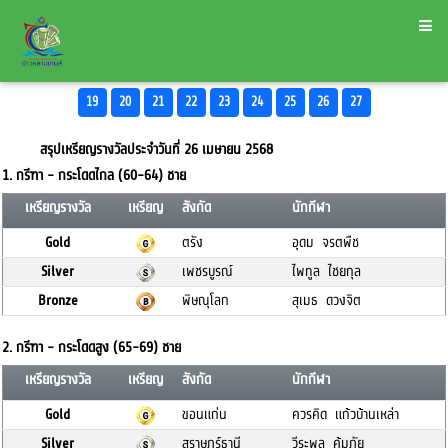
19
20
21
22
23
24
25
26
27
สรุปเหรียญรางวัลประจำวันที่ 26 เมษายน 2568
1. กรีฑา - กระโดดไกล (60-64) ชาย
เหรียญรางวัล
เหรียญ
สังกัด
นักกีฬา
Gold
ตรัง
อุดม จรตพืช
Silver
เพชรบูรณ์
ไพทูล ไชยกุล
Bronze
พิษณุโลก
สุเมธ ดวงจิต
2. กรีฑา - กระโดดสูง (65-69) ชาย
เหรียญรางวัล
เหรียญ
สังกัด
นักกีฬา
Gold
ขอนแก่น
ควรคิด แก้วบ้านเหล่า
Silver
สุราษฎร์ธานี
วีระพล คุ้มภัย