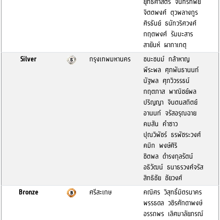
ยุทธศาสตร์ จันทร์ทิพย์
จิตตพงศ์ ตุวพลางกูร
ศิรธันย์ ธนัทวริศวงศ์
กฤตพงศ์ รัมมะสาร
สายันห์ ผากาเกตุ
Silver
กรุงเทพมหานคร
ชนะชนม์ กล้าหาญ
พีระพล ศุภพันธานนท์
นัฐพล ศุภวิวรรธน์
กฤตภาส พาณิชย์พล
ปริญญา จินตนสถิตย์
อานนท์ จรัสอรุณฉาย
คมสัน คำซาว
ปุณวิพัชร์ ธรพัชระวงศ์
คมิก พงษ์ศิริ
ชิตพล ดำรงกุลรัตน์
อธิวัฒน์ ธนาธรวงศ์จรัส
สิทธิชัย ชัยวงศ์
Bronze
ศรีสะเกษ
คณิศร วิสุทธิ์มิตรนาคร
พรรธดล วชิรศักดาพงษ์
อรรถพร เลิศมาลัยภรณ์