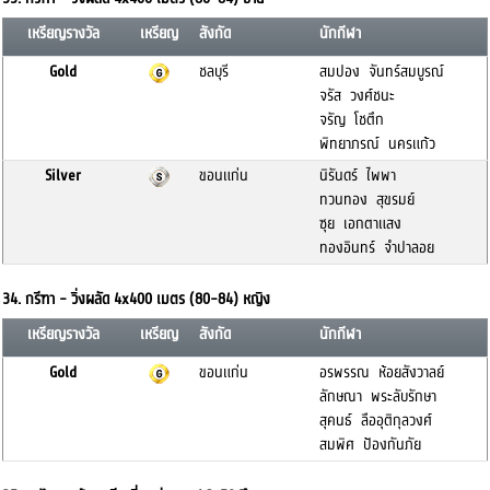
เหรียญรางวัล
เหรียญ
สังกัด
นักกีฬา
Gold
ชลบุรี
สมปอง จันทร์สมบูรณ์
จรัส วงศ์ชนะ
จรัญ โชตึก
พิทยาภรณ์ นครแก้ว
Silver
ขอนแก่น
นิรันดร์ ไพพา
ทวนทอง สุขรมย์
ซุย เอกตาแสง
ทองอินทร์ จำปาลอย
34. กรีฑา - วิ่งผลัด 4x400 เมตร (80-84) หญิง
เหรียญรางวัล
เหรียญ
สังกัด
นักกีฬา
Gold
ขอนแก่น
อรพรรณ ห้อยสังวาลย์
ลักษณา พระลับรักษา
สุคนธ์ ลืออุติกุลวงศ์
สมพิศ ป้องกันภัย