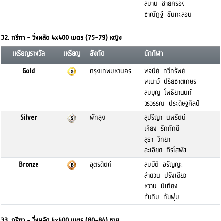
สมาน ชายครอง
ชาณัฏฐ์ ขันทะสอน
32. กรีฑา - วิ่งผลัด 4x400 เมตร (75-79) หญิง
เหรียญรางวัล
เหรียญ
สังกัด
นักกีฬา
Gold
กรุงเทพมหานคร
พจนีย์ ทวีทรัพย์
พเนาว์ ปริยชาตเกษร
สมบุญ โพธิยานนท์
วรวรรณ ประดิษฐศิลป์
Silver
พัทลุง
สุปรีญา นพรัตน์
เคียง รักภักดี
สุธา วิทยา
ละเอียด ภิรโสพัส
Bronze
อุตรดิตถ์
สมบัติ อรัญญะ
ลำดวน ปรังเขียว
หวาน มีเที่ยง
ทับทิม ทับพุ่ม
33. กรีฑา - วิ่งผลัด 4x400 เมตร (80-84) ชาย