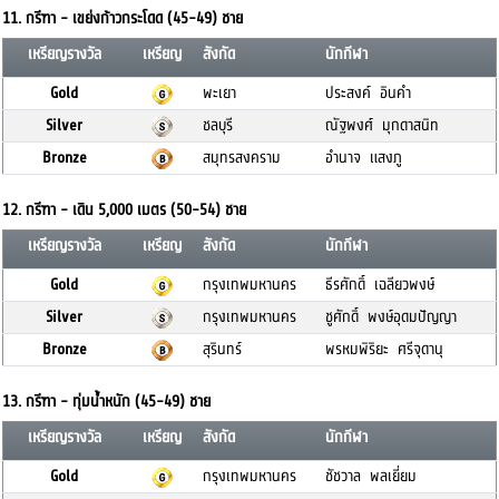
11. กรีฑา - เขย่งก้าวกระโดด (45-49) ชาย
เหรียญรางวัล
เหรียญ
สังกัด
นักกีฬา
Gold
พะเยา
ประสงค์ อินคำ
Silver
ชลบุรี
ณัฐพงศ์ มุกดาสนิท
Bronze
สมุทรสงคราม
อำนาจ แสงภู
12. กรีฑา - เดิน 5,000 เมตร (50-54) ชาย
เหรียญรางวัล
เหรียญ
สังกัด
นักกีฬา
Gold
กรุงเทพมหานคร
ธีรศักดิ์ เฉลียวพงษ์
Silver
กรุงเทพมหานคร
ชูศักดิ์ พงษ์อุดมปัญญา
Bronze
สุรินทร์
พรหมพิริยะ ศรีจุดานุ
13. กรีฑา - ทุ่มน้ำหนัก (45-49) ชาย
เหรียญรางวัล
เหรียญ
สังกัด
นักกีฬา
Gold
กรุงเทพมหานคร
ชัชวาล พลเยี่ยม