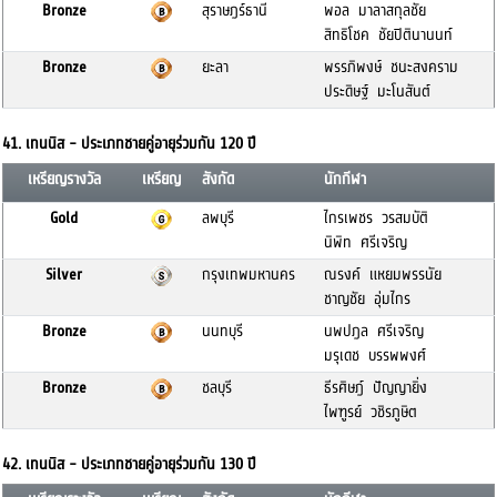
Bronze
สุราษฎร์ธานี
พอล มาลาสกุลชัย
สิทธิโชค ชัยปิตินานนท์
Bronze
ยะลา
พรรภิพงษ์ ชนะสงคราม
ประดิษฐ์ มะโนสันต์
41. เทนนิส - ประเภทชายคู่อายุร่วมกัน 120 ปี
เหรียญรางวัล
เหรียญ
สังกัด
นักกีฬา
Gold
ลพบุรี
ไกรเพชร วรสมบัติ
นิพิท ศรีเจริญ
Silver
กรุงเทพมหานคร
ณรงค์ แหยมพรรนัย
ชาญชัย อุ่มไกร
Bronze
นนทบุรี
นพปฎล ศรีเจริญ
มรุเดช บรรพพงศ์
Bronze
ชลบุรี
ธีรศิษฎ์ ปัญญายิ่ง
ไพฑูรย์ วชิรภูษิต
42. เทนนิส - ประเภทชายคู่อายุร่วมกัน 130 ปี