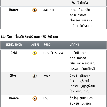
สุชีพ วัลย์เครือ
Bronze
ขอนแก่น
สุภาพ ด้วงคำอิ่ม
จิตรา วิชัยพล
วิไลภรณ์ เมธสาตร์
เปมิกา ชัยวีระสกุล
31. กรีฑา - วิ่งผลัด 4x400 เมตร (75-79) ชาย
เหรียญรางวัล
เหรียญ
สังกัด
นักกีฬา
Gold
นครศรีธรรมราช
สมศักดิ์ สาลา
อุทิศ เชาวลิต
วิชัย แสงธรรมวรคุณ
สุธรรม ชยันต์เกียรติ
Silver
สงขลา
นิพนธ์ มุสิกพงศ์
ไสว เกตสุริยงค์
เลิศชัย บุญยสุพัฒน์
ไสว พิชญาภรณ์
Bronze
น่าน
ธัญโญ สุนทรเนตร
สมพงษ์ โชตินอก