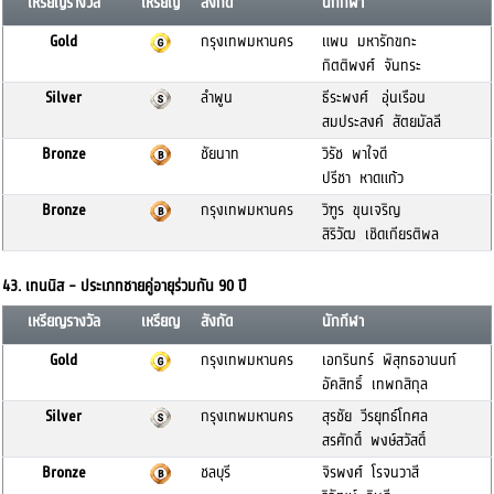
เหรียญรางวัล
เหรียญ
สังกัด
นักกีฬา
Gold
กรุงเทพมหานคร
แพน มหารักขกะ
กิตติพงศ์ จันทระ
Silver
ลำพูน
ธีระพงศ์ อุ่นเรือน
สมประสงค์ สัตยมัลลี
Bronze
ชัยนาท
วิรัช พาใจดี
ปรีชา หาดแก้ว
Bronze
กรุงเทพมหานคร
วิฑูร ขุนเจริญ
สิริวัฒ เชิดเกียรติพล
43. เทนนิส - ประเภทชายคู่อายุร่วมกัน 90 ปี
เหรียญรางวัล
เหรียญ
สังกัด
นักกีฬา
Gold
กรุงเทพมหานคร
เอกรินทร์ พิสุทธอานนท์
อัคสิทธิ์ เทพกสิกุล
Silver
กรุงเทพมหานคร
สุรชัย วีรยุทธ์โกศล
สรศักดิ์ พงษ์สวัสดิ์
Bronze
ชลบุรี
จิรพงศ์ โรจนวาสี