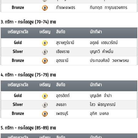
Bronze
กำแพงเพชร
ทินกฤต การุณยวงศกร
3. กรีฑา - กระโดดสูง (70-74) ชาย
เหรียญรางวัล
เหรียญ
สังกัด
นักกีฬา
Gold
สุราษฎร์ธานี
อดุลย์ เดชนวรัตน์
Silver
เชียงราย
บุญทวี คำหมื่น
Bronze
อุดรธานี
ประกอบศิลป์ วงหาพรหม
4. กรีฑา - กระโดดสูง (75-79) ชาย
เหรียญรางวัล
เหรียญ
สังกัด
นักกีฬา
Gold
อุตรดิตถ์
บุญเลิศ จำปา
Silver
สงขลา
ไสว พิชญาภรณ์
Bronze
เพชรบุรี
อุทิศ มงคล
5. กรีฑา - กระโดดสูง (85-89) ชาย
เหรียญรางวัล
เหรียญ
สังกัด
นักกีฬา