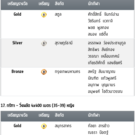
เหรียญรางวัล
เหรียญ
สังกัด
นักกีฬา
Gold
สตูล
ศักดิ์สิทธิ์ จันทร์ปาน
วัชรินทร์ แวกาจิ
พลช พูลทอง
สนอง แซ่ตั้ง
Silver
สุราษฎร์ธานี
อรรถพล ว่องประชานุกูล
สิทธิพร สังข์ทอง
วรรณา เหลื่อมเทศน์
เกียรติศักดิ์ แสงชัยศรี
Bronze
กรุงเทพมหานคร
สหรัฐ สัมมาญาณ
บัณฑิต แก้วพูลศรี
อนุภาพ บุญมามร
อนุพงศ์ โชติวนาวรรณ
17. กรีฑา - วิ่งผลัด 4x400 เมตร (35-39) หญิง
เหรียญรางวัล
เหรียญ
สังกัด
นักกีฬา
Gold
สมุทรสาคร
กัลยา สารข้าว
ณธรา บ๊อตฐ์