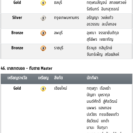
Gold
ชลบุรี
กฤษณลัญจน์ สกลยศวงษ์
รัสรินทร์ อินทสุวรรณ์
Silver
กรุงเทพมหานคร
อรัญญา วงษ์แก้ว
อรวรรณ ละมั่งทอง
Bronze
ลพบุรี
อุษณา จรรยาขันติกุล
สุรีย์พร เงยเจริญ
Bronze
ราชบุรี
ธีรานุช กสินุรักษ์
จันทร์เพ็ญ สร้อยสิงห์
46. บาสเกตบอล - ทีมชาย Master
เหรียญรางวัล
เหรียญ
สังกัด
นักกีฬา
Gold
เชียงใหม่
กฤษฎา เรืองขำ
บัญชา บุษรากุล
มนต์ศักดิ์ สู่ศิลวัฒน์
นพพร แสงทอง
ปลวัชร กรรเชียงแก้ว
ชัยวัฒน์ แกดำ
มานะ จันทุมา