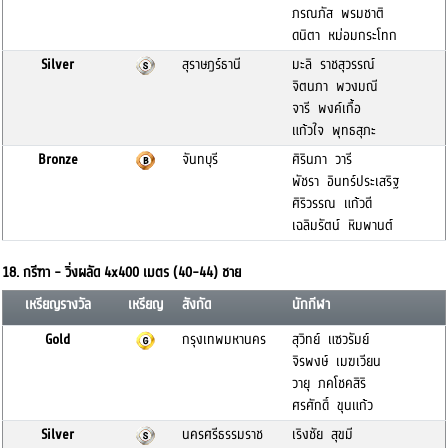
ภรณภัส พรมชาติ
ดนิตา หม่อมกระโทก
Silver
สุราษฎร์ธานี
มะลิ ราชสุวรรณ์
จิตนภา พวงมณี
จารี พงค์เกื้อ
แก้วใจ พุทธสุภะ
Bronze
จันทบุรี
ศิรินภา วารี
พัชรา อินทร์ประเสริฐ
ศิริวรรณ แก้วดี
เฉลิมรัตน์ หิมพานต์
18. กรีฑา - วิ่งผลัด 4x400 เมตร (40-44) ชาย
เหรียญรางวัล
เหรียญ
สังกัด
นักกีฬา
Gold
กรุงเทพมหานคร
สุวิทย์ แซวรัมย์
จิรพงษ์ เมฆเวียน
วายุ ภคโชคสิริ
ศรศักดิ์ ขุนแก้ว
Silver
นครศรีธรรมราช
เริงชัย สุขมี