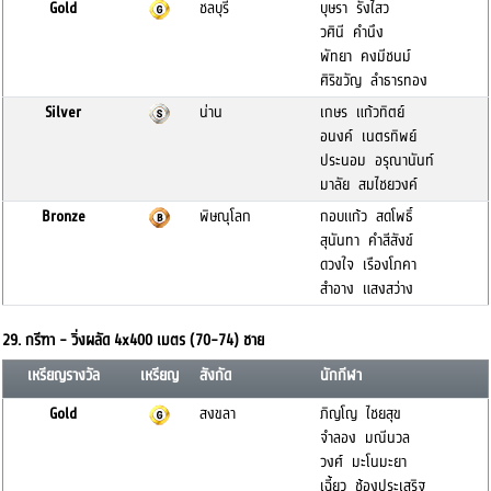
Gold
ชลบุรี
บุษรา รังไสว
วศินี คำนึง
พัทยา คงมีชนม์
ศิริขวัญ ลำธารทอง
Silver
น่าน
เกษร แก้วทิตย์
อนงค์ เนตรทิพย์
ประนอม อรุณานันท์
มาลัย สมไชยวงค์
Bronze
พิษณุโลก
กอบแก้ว สดโพธิ์
สุนันทา คำสีสังข์
ดวงใจ เรืองโภคา
สำอาง แสงสว่าง
29. กรีฑา - วิ่งผลัด 4x400 เมตร (70-74) ชาย
เหรียญรางวัล
เหรียญ
สังกัด
นักกีฬา
Gold
สงขลา
ภิญโญ ไชยสุข
จำลอง มณีนวล
วงศ์ มะโนมะยา
เฉี้ยว ช้องประเสริฐ