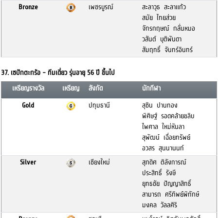
Bronze
เพชรบูรณ์
สะลาวุธ สะลาแก้ว
สมัย ไทยส่วย
จักรกฤษณ์ กลั่นหมอ
วสันต์ บุติพันดา
สัมฤทธิ์ จันทร์อินทร์
37. เซปักตะกร้อ - ทีมเดี่ยว รุ่นอายุ 56 ปี ขึ้นไป
เหรียญรางวัล
เหรียญ
สังกัด
นักกีฬา
Gold
ปทุมธานี
สุชิน ปานทอง
พิศิษฐ์ รอดคล้ายขลิบ
ไพศาล ใหม่หันลา
สุพัฒน์ เฉื่อยทรัพย์
อวสร สุนนานนท์
Silver
เชียงใหม่
สุภดิศ ติลังการณ์
ประสิทธิ์ รังษี
ยุทธชัย ปัญญาสิทธิ์
สามารถ ศรีทิพย์พิทักษ์
มงคล วัลลศิริ