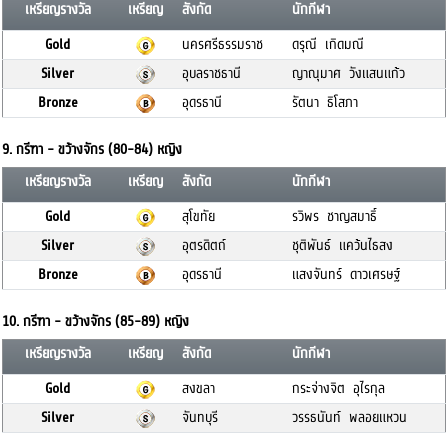
เหรียญรางวัล
เหรียญ
สังกัด
นักกีฬา
Gold
นครศรีธรรมราช
ดรุณี เกิดมณี
Silver
อุบลราชธานี
ญาณุมาศ วังแสนแก้ว
Bronze
อุดรธานี
รัตนา ธิโสภา
9. กรีฑา - ขว้างจักร (80-84) หญิง
เหรียญรางวัล
เหรียญ
สังกัด
นักกีฬา
Gold
สุโขทัย
รวิพร ชาญสมาธิ์
Silver
อุตรดิตถ์
ชุติพันธ์ แคว้นไธสง
Bronze
อุดรธานี
แสงจันทร์ ดาวเศรษฐ์
10. กรีฑา - ขว้างจักร (85-89) หญิง
เหรียญรางวัล
เหรียญ
สังกัด
นักกีฬา
Gold
สงขลา
กระจ่างจิต อุไรกุล
Silver
จันทบุรี
วรรธนันท์ พลอยแหวน