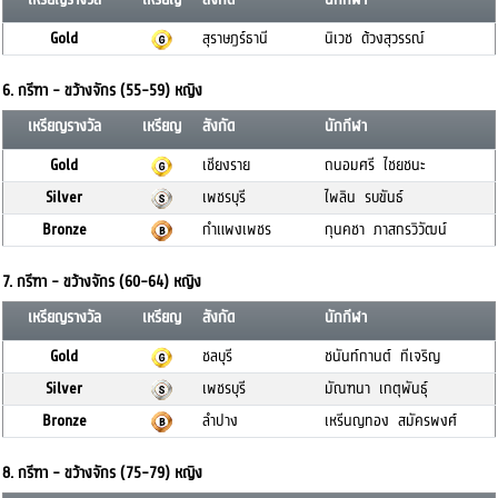
Gold
สุราษฎร์ธานี
นิเวช ด้วงสุวรรณ์
6. กรีฑา - ขว้างจักร (55-59) หญิง
เหรียญรางวัล
เหรียญ
สังกัด
นักกีฬา
Gold
เชียงราย
ถนอมศรี ไชยชนะ
Silver
เพชรบุรี
ไพลิน รบขันธ์
Bronze
กำแพงเพชร
กุนคชา ภาสกรวิวัฒน์
7. กรีฑา - ขว้างจักร (60-64) หญิง
เหรียญรางวัล
เหรียญ
สังกัด
นักกีฬา
Gold
ชลบุรี
ชนันท์กานต์ ทีเจริญ
Silver
เพชรบุรี
มัณฑนา เกตุพันธุ์
Bronze
ลำปาง
เหรีนญทอง สมัครพงศ์
8. กรีฑา - ขว้างจักร (75-79) หญิง