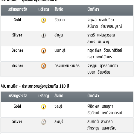
เหรียญรางวัล
เหรียญ
สังกัด
นักกีฬา
Gold
ชัยนาท
จตุพล พงศ์ปรีชา
สินีนาถ อำนาจสมบูรณ์
Silver
ลำพูน
ราตรี แผ่นสุวรรณ
สาทร พิมพาหุ
Bronze
นนทบุรี
กฤตย์พล วัฒนกสิวิชช์
เรขา พงศ์อักษร
Bronze
กรุงเทพมหานคร
จารุภูมิ สุวรรณเดชา
บุษยา อุ้ยเจริญ
40. เทนนิส - ประเภทชายคู่อายุร่วมกัน 110 ปี
เหรียญรางวัล
เหรียญ
สังกัด
นักกีฬา
Gold
ชลบุรี
พิชิตพล เดชสุภา
ชัยวัฒน์ คงกิจภากรณ์
Silver
ลพบุรี
สมศักดิ์ สามารถ
ภัทราวุธ แสงเจริญ