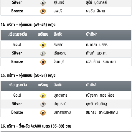
Silver
สุรินทร์
สุรีย์ บุติมาลย์
Bronze
ลพบุรี
พรชัย สีผาย
14. กรีฑา - พุ่งแหลน (45-49) หญิง
เหรียญรางวัล
เหรียญ
สังกัด
นักกีฬา
Gold
สงขลา
ณาตยา นิสสิริ
Silver
เชียงราย
กัณฑ์ เสวะกะ
Bronze
จันทบุรี
เฉลิมรัตน์ หิมพานต์
15. กรีฑา - พุ่งแหลน (50-54) หญิง
เหรียญรางวัล
เหรียญ
สังกัด
นักกีฬา
Gold
มุกดาหาร
ณัฐธภา ทองเฟื่อง
Silver
ปทุมธานี
ยุพดี เงินดิษฐ
Bronze
มหาสารคาม
สมทรง ลาหนองแคน
16. กรีฑา - วิ่งผลัด 4x400 เมตร (35-39) ชาย