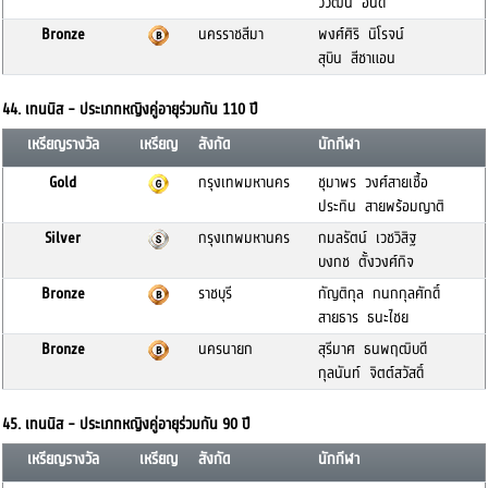
วิวัฒน์ อินดี
Bronze
นครราชสีมา
พงศ์ศิริ นิโรจน์
สุบิน สีชาแอน
44. เทนนิส - ประเภทหญิงคู่อายุร่วมกัน 110 ปี
เหรียญรางวัล
เหรียญ
สังกัด
นักกีฬา
Gold
กรุงเทพมหานคร
ชุมาพร วงศ์สายเชื้อ
ประทิน สายพร้อมญาติ
Silver
กรุงเทพมหานคร
กมลรัตน์ เวชวิสิฐ
บงกช ตั้งวงศ์กิจ
Bronze
ราชบุรี
กัญติกุล กนกกุลศักดิ์
สายธาร ธนะไชย
Bronze
นครนายก
สุรีมาศ ธนพฤฒิบดี
กุลนันท์ จิตต์สวัสดิ์
45. เทนนิส - ประเภทหญิงคู่อายุร่วมกัน 90 ปี
เหรียญรางวัล
เหรียญ
สังกัด
นักกีฬา