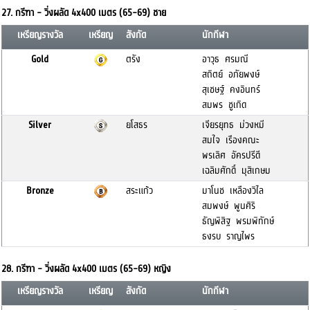
27. กรีฑา - วิ่งผลัด 4x400 เมตร (65-69) ชาย
เหรียญรางวัล
เหรียญ
สังกัด
นักกีฬา
Gold
ตรัง
อาวุธ ศรมณี
สถิตย์ อภัยพงษ์
สุเชษฐ์ คงอินทร์
สมพร ชูเกิด
Silver
ยโสธร
เจียรยุทธ ม่วงหมี
สมใจ เรืองคณะ
พรเลิศ อัครปรีดี
เฉลิมศักดิ์ มุสิเกษม
Bronze
สระแก้ว
มาโนช เหลืองวิไล
สมพงษ์ พูนศิริ
ธัญพิสิฐ พรมพิทักษ์
ธงรบ ราญไพร
28. กรีฑา - วิ่งผลัด 4x400 เมตร (65-69) หญิง
เหรียญรางวัล
เหรียญ
สังกัด
นักกีฬา