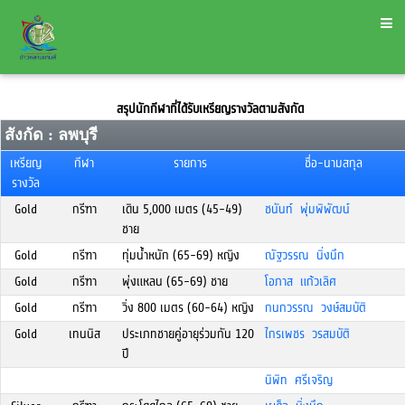
สรุปนักกีฬาที่ได้รับเหรียญรางวัลตามสังกัด
สังกัด : ลพบุรี
เหรียญ
กีฬา
รายการ
ชื่อ-นามสกุล
รางวัล
Gold
กรีฑา
เดิน 5,000 เมตร (45-49)
ชนันท์ พุ่มพิพัฒน์
ชาย
Gold
กรีฑา
ทุ่มน้ำหนัก (65-69) หญิง
ณัฐวรรณ นิ่งนึก
Gold
กรีฑา
พุ่งแหลน (65-69) ชาย
โอภาส แก้วเลิศ
Gold
กรีฑา
วิ่ง 800 เมตร (60-64) หญิง
กนกวรรณ วงษ์สมบัติ
Gold
เทนนิส
ประเภทชายคู่อายุร่วมกัน 120
ไกรเพชร วรสมบัติ
ปี
นิพิท ศรีเจริญ