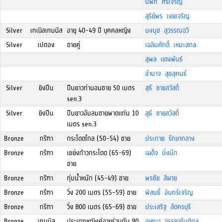
นิพิท ศรีเจริญ
สุรีย์พร เงยเจริญ
Silver
เทเบิลเทนนิส
อายุ 40-49 ปี บุคคลหญิง
นงนุช สุวรรณฉวี
Silver
เปตอง
ชายคู่
เฉลิมศักดิ์ เหมะสถล
สุพล แดงพันธ์
อำนาจ สุขสุคนธ์
Silver
ยิงปืน
ปืนยาวท่านอนชาย 50 เมตร
สุธี ชายสวัสดิ์
sen.3
Silver
ยิงปืน
ปืนยาวอัมลมชายพาดแท่น 10
สุธี ชายสวัสดิ์
เมตร sen.3
Bronze
กรีฑา
กระโดดไกล (50-54) ชาย
ประกาย รักษากลาง
Bronze
กรีฑา
เขย่งก้าวกระโดด (65-69)
เผด็จ นิ่งนึก
ชาย
Bronze
กรีฑา
ทุ่มน้ำหนัก (45-49) ชาย
พรชัย สีผาย
Bronze
กรีฑา
วิ่ง 200 เมตร (55-59) ชาย
พิสนธิ์ อินทร์เจริญ
Bronze
กรีฑา
วิ่ง 800 เมตร (65-69) ชาย
ประเสริฐ ลัดครบุรี
Bronze
เทนนิส
ประเภทหญิงคู่อายุร่วมกัน 90
อุษณา จรรยาขันติกุล