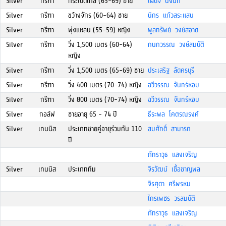
Silver
กรีฑา
กระโดดไกล (65-69) ชาย
เผด็จ นิ่งนึก
Silver
กรีฑา
ขว้างจักร (60-64) ชาย
นิกร แก้วสระแสน
Silver
กรีฑา
พุ่งแหลน (55-59) หญิง
พูลทรัพย์ วงษ์สอาด
Silver
กรีฑา
วิ่ง 1,500 เมตร (60-64)
กนกวรรณ วงษ์สมบัติ
หญิง
Silver
กรีฑา
วิ่ง 1,500 เมตร (65-69) ชาย
ประเสริฐ ลัดครบุรี
Silver
กรีฑา
วิ่ง 400 เมตร (70-74) หญิง
ฉวีวรรณ จันทร์หอม
Silver
กรีฑา
วิ่ง 800 เมตร (70-74) หญิง
ฉวีวรรณ จันทร์หอม
Silver
กอล์ฟ
ชายอายุ 65 - 74 ปี
ธีระพล โคตรณรงค์
Silver
เทนนิส
ประเภทชายคู่อายุร่วมกัน 110
สมศักดิ์ สามารถ
ปี
ภัทราวุธ แสงเจริญ
Silver
เทนนิส
ประเภททีม
จิรวัฒน์ เชื้อชาญพล
จิรศุดา ศรีพรหม
ไกรเพชร วรสมบัติ
ภัทราวุธ แสงเจริญ