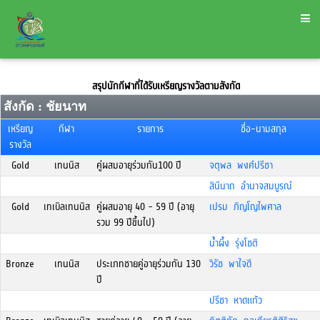
สรุปนักกีฬาที่ได้รับเหรียญรางวัลตามสังกัด
สังกัด : ชัยนาท
เหรียญ
กีฬา
รายการ
ชื่อ-นามสกุล
รางวัล
Gold
เทนนิส
คู่ผสมอายุร่วมกัน100 ปี
จตุพล พงศ์ปรีชา
สินีนาถ อำนาจสมบูรณ์
Gold
เทเบิลเทนนิส
คู่ผสมอายุ 40 - 59 ปี (อายุ
เปรม ภิญโญไพศาล
รวม 99 ปีขึ้นไป)
น้ำผึ้ง รุ่งโชติ
Bronze
เทนนิส
ประเภทชายคู่อายุร่วมกัน 130
วิรัช พาใจดี
ปี
ปรีชา หาดแก้ว