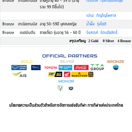
Bronze
เทเบิลเทนนิส
ชายคู่อายุ 40 - 59 ปี (อายุ
กิตติภัค กุลเกียรติศิริสุข
รวม 99 ปีขึ้นไป)
เปรม ภิญโญไพศาล
Bronze
เทเบิลเทนนิส
อายุ 50-59ปี บุคคลหญิง
น้ำผึ้ง รุ่งโชติ
Bronze
แบดมินตัน
ชายเดี่ยว รุ่นอายุ 56 - 60 ปี
รังสรรค์ รัตนชัยสิทธิ์
สรุปเหรียญ 2 Gold 0 Silver 4 Bronze
นโยบายความเป็นส่วนตัวสำหรับการจัดการแข่งขันกีฬา การกีฬาแห่งประเทศไทย