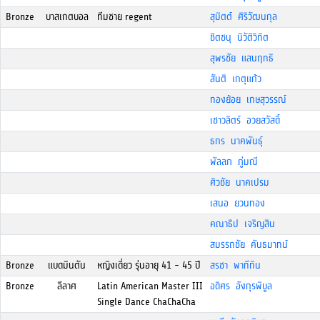
Bronze
บาสเกตบอล
ทีมชาย regent
สุมิตต์ ศิริวัฒนกุล
ชิตชนุ นิวัติวิทิต
สุพรชัย แสนฤทธิ
สันติ เกตุแก้ว
ทองย้อย เกษสุวรรณ์
เชาวลิตร์ อวยสวัสดิ์
ธกร นาคพันธุ์
พัลลภ ภู่มณี
ศิวชัย นาคเปรม
เสนอ ยวนทอง
คณาธิป เจริญสิน
สมรรถชัย คันธมาทน์
Bronze
แบดมินตัน
หญิงเดี่ยว รุ่นอายุ 41 - 45 ปี
สรชา พาทีทิน
Bronze
ลีลาศ
Latin American Master III
อดิศร อังกุรพิบูล
Single Dance ChaChaCha