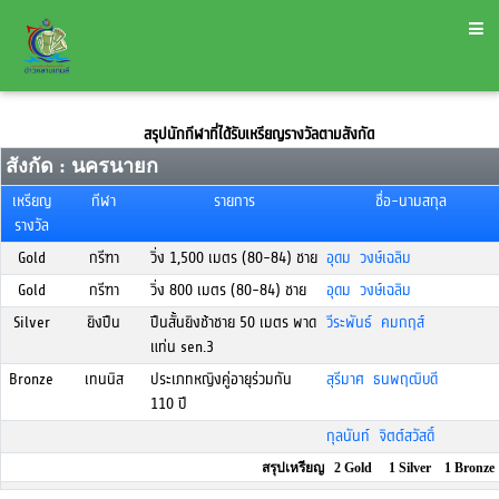
สรุปนักกีฬาที่ได้รับเหรียญรางวัลตามสังกัด
สังกัด : นครนายก
เหรียญ
กีฬา
รายการ
ชื่อ-นามสกุล
รางวัล
Gold
กรีฑา
วิ่ง 1,500 เมตร (80-84) ชาย
อุดม วงษ์เฉลิม
Gold
กรีฑา
วิ่ง 800 เมตร (80-84) ชาย
อุดม วงษ์เฉลิม
Silver
ยิงปืน
ปืนสั้นยิงช้าชาย 50 เมตร พาด
วีระพันธ์ คมกฤส์
แท่น sen.3
Bronze
เทนนิส
ประเภทหญิงคู่อายุร่วมกัน
สุรีมาศ ธนพฤฒิบดี
110 ปี
กุลนันท์ จิตต์สวัสดิ์
สรุปเหรียญ 2 Gold 1 Silver 1 Bronze