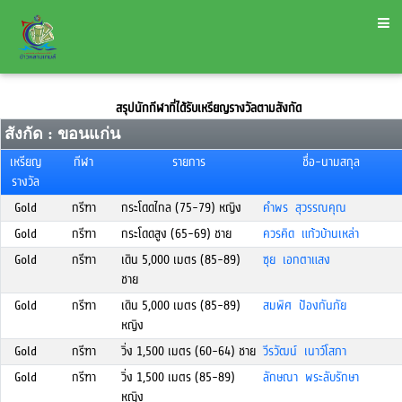
สรุปนักกีฬาที่ได้รับเหรียญรางวัลตามสังกัด
สังกัด : ขอนแก่น
เหรียญ
กีฬา
รายการ
ชื่อ-นามสกุล
รางวัล
Gold
กรีฑา
กระโดดไกล (75-79) หญิง
คำพร สุวรรณคุณ
Gold
กรีฑา
กระโดดสูง (65-69) ชาย
ควรคิด แก้วบ้านเหล่า
Gold
กรีฑา
เดิน 5,000 เมตร (85-89)
ซุย เอกตาแสง
ชาย
Gold
กรีฑา
เดิน 5,000 เมตร (85-89)
สมพิศ ป้องกันภัย
หญิง
Gold
กรีฑา
วิ่ง 1,500 เมตร (60-64) ชาย
วีรวัฒน์ เนาว์โสภา
Gold
กรีฑา
วิ่ง 1,500 เมตร (85-89)
ลักษณา พระลับรักษา
หญิง