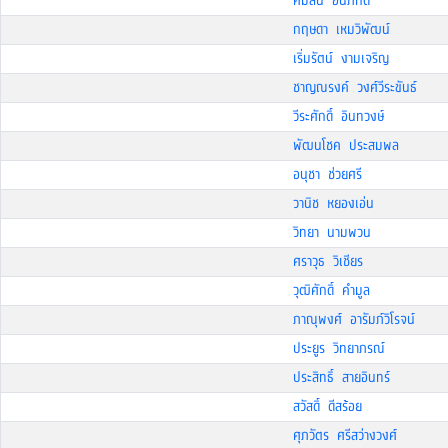
คมสัน อันภักดี
กฤษดา เหมวิพัฒน์
เริ่มรัตน์ งามเจริญ
ชาญณรงค์ วงศ์วีระขันธ์
วีระศักดิ์ อินทวงษ์
พัฒนโชค ประสมพล
อนุชา ช่วยศรี
วานิช หยองเอ่น
วิทยา นามพวน
ศราวุธ วิเชียร
วุฒิศักดิ์ คำมูล
ภาณุพงศ์ อารัมภ์วิโรจน์
ประยูร วิทยาภรณ์
ประสิทธิ์ สายอินทร์
สวัสดิ์ ดีสร้อย
ศุภวัตร ศรีสว่างวงศ์