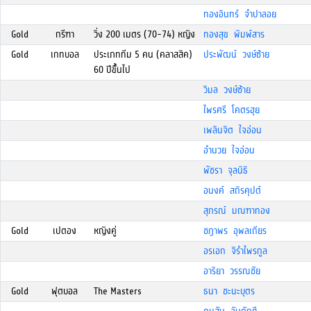
ทองอินทร์ จำปาลอย
Gold
กรีฑา
วิ่ง 200 เมตร (70-74) หญิง
ทองสุข พิมพ์สาร
Gold
เกทบอล
ประเภททีม 5 คน (คลาสสิค)
ประพัฒน์ วงษ์ซ้าย
60 ปีขึั้นไป
วิมล วงษ์ซ้าย
ไพรศรี โคตรฮุย
เพลินจิต ใจอ่อน
อำนวย ใจอ่อน
พัชรา จุลนิธิ
อนงค์ สถิรคุปต์
สุภรณ์ มณฑาทอง
Gold
เปตอง
หญิงคู่
ชฎาพร อุพลเถียร
อรเอก จิรำไพรกูล
อาริยา วรรณชัย
Gold
ฟุตบอล
The Masters
ธนา ชะนะบุตร