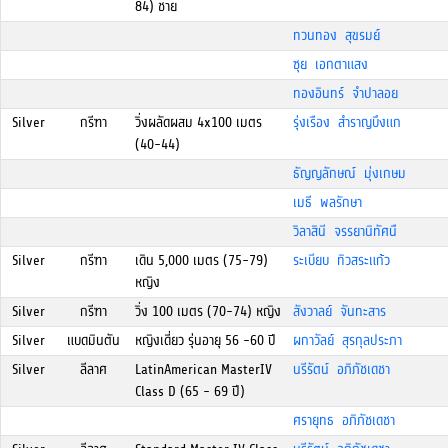
84) ชาย
ทวนทอง สุขรมย์
ซุย เอกตาแสง
ทองอินทร์ จำปาลอย
Silver
กรีฑา
วิ่งผลัดผสม 4x100 เมตร
รุ่งเรือง สำราญบึงแก
(40-44)
ธัญญลักษณ์ มุ่งเกษม
เมธี พลรักษา
วิลาสินี จรรยานิทัศนื
Silver
กรีฑา
เดิน 5,000 เมตร (75-79)
ระเบียบ ทิวสระแก้ว
หญิง
Silver
กรีฑา
วิ่ง 100 เมตร (70-74) หญิง
สังวาลย์ จันทะสาร
Silver
แบดมินตัน
หญิงเดี่ยว รุ่นอายุ 56 -60 ปี
ผกาวัลย์ สุรกุลประภา
Silver
ลีลาศ
LatinAmerican MasterIV
นรีรัตน์ อภิภัชเดชา
Class D (65 - 69 ปี)
ศรายุทธ อภิภัชเดชา