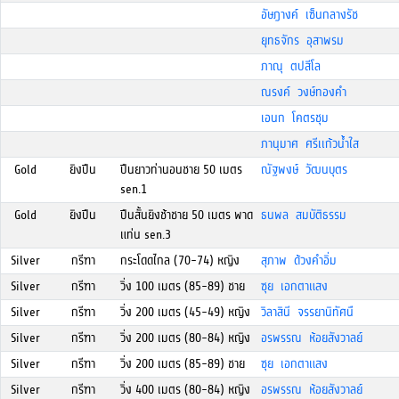
อัษฎางค์ เซ็นกลางรัช
ยุทธจักร อุสาพรม
ภาณุ ตปสีโล
ณรงค์ วงษ์ทองคำ
เอนก โคตรชุม
ภานุมาศ ศรีเเก้วน้ำใส
Gold
ยิงปืน
ปืนยาวท่านอนชาย 50 เมตร
ณัฐพงษ์ วัฒนบุตร
sen.1
Gold
ยิงปืน
ปืนสั้นยิงช้าชาย 50 เมตร พาด
ธนพล สมบัติธรรม
แท่น sen.3
Silver
กรีฑา
กระโดดไกล (70-74) หญิง
สุภาพ ด้วงคำอิ่ม
Silver
กรีฑา
วิ่ง 100 เมตร (85-89) ชาย
ซุย เอกตาแสง
Silver
กรีฑา
วิ่ง 200 เมตร (45-49) หญิง
วิลาสินี จรรยานิทัศนื
Silver
กรีฑา
วิ่ง 200 เมตร (80-84) หญิง
อรพรรณ ห้อยสังวาลย์
Silver
กรีฑา
วิ่ง 200 เมตร (85-89) ชาย
ซุย เอกตาแสง
Silver
กรีฑา
วิ่ง 400 เมตร (80-84) หญิง
อรพรรณ ห้อยสังวาลย์