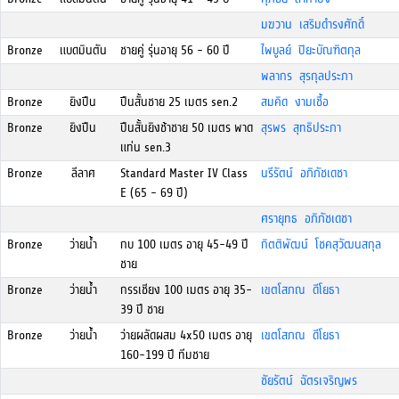
มฆวาน เสริมดำรงศักดิ์
Bronze
แบดมินตัน
ชายคู่ รุ่นอายุ 56 - 60 ปี
ไพบูลย์ ปิยะบัณฑิตกุล
พลากร สุรกุลประภา
Bronze
ยิงปืน
ปืนสั้นชาย 25 เมตร sen.2
สมคิด งามเชื้อ
Bronze
ยิงปืน
ปืนสั้นยิงช้าชาย 50 เมตร พาด
สุรพร สุทธิประภา
แท่น sen.3
Bronze
ลีลาศ
Standard Master IV Class
นรีรัตน์ อภิภัชเดชา
E (65 - 69 ปี)
ศรายุทธ อภิภัชเดชา
Bronze
ว่ายน้ำ
กบ 100 เมตร อายุ 45-49 ปี
กิตติพัฒน์ โชคสุวัฒนสกุล
ชาย
Bronze
ว่ายน้ำ
กรรเชียง 100 เมตร อายุ 35-
เขตโสภณ ดีโยธา
39 ปี ชาย
Bronze
ว่ายน้ำ
ว่ายผลัดผสม 4x50 เมตร อายุ
เขตโสภณ ดีโยธา
160-199 ปี ทีมชาย
ชัยรัตน์ ฉัตรเจริญพร