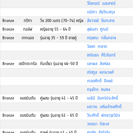
วิไลภรณ์ เมธสาตร์
เปมิกา ชัยวีระสกุล
Bronze
กรีฑา
วิ่ง 200 เมตร (70-74) หญิง
สังวาลย์ จันทะสาร
Bronze
กอล์ฟ
หญิงอายุ 55 - 64 ปี
สุพินดา คูณมี
Bronze
เกทบอล
รุ่นอายุ 35 - 59 ปี ชายคู่
กฤษณะ กลิ่นกลาง
วัลลภ หาลาภ
ชณินธร ศิริวรินทร์
Bronze
เซปักตะกร้อ
ทีมเดี่ยว รุ่นอายุ 46-50 ปี
เอกพล สิงห์ลอ
เทิดทูล หลานวงศ์
เทอดศักดิ์ ปีแหล่
กรุงไกร คนคง
Bronze
แบดมินตัน
คู่ผสม รุ่นอายุ 41 - 45 ปี
เมธินี อินทร์ประสิทธิ์
มฆวาน เสริมดำรงศักดิ์
Bronze
แบดมินตัน
คู่ผสม รุ่นอายุ 61 - 65 ปี
วีระศักดิ์ พิทยาวุธวินิจ
วรรณา ทิสะเส
Bronze
แบดมินตัน
ชายคู่ รุ่นอายุ 41 - 45 ปี
ศุภชัย สำกำปัง