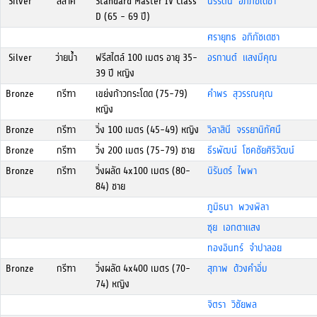
Silver
ลีลาศ
Standard Master IV Class
นรีรัตน์ อภิภัชเดชา
D (65 - 69 ปี)
ศรายุทธ อภิภัชเดชา
Silver
ว่ายน้ำ
ฟรีสไตล์ 100 เมตร อายุ 35-
อรกานต์ แสงมีคุณ
39 ปี หญิง
Bronze
กรีฑา
เขย่งก้าวกระโดด (75-79)
คำพร สุวรรณคุณ
หญิง
Bronze
กรีฑา
วิ่ง 100 เมตร (45-49) หญิง
วิลาสินี จรรยานิทัศนื
Bronze
กรีฑา
วิ่ง 200 เมตร (75-79) ชาย
ธีรพัฒน์ โชคชัยศิริวัฒน์
Bronze
กรีฑา
วิ่งผลัด 4x100 เมตร (80-
นิรันดร์ ไพพา
84) ชาย
ภูมิธนา พวงพิลา
ซุย เอกตาแสง
ทองอินทร์ จำปาลอย
Bronze
กรีฑา
วิ่งผลัด 4x400 เมตร (70-
สุภาพ ด้วงคำอิ่ม
74) หญิง
จิตรา วิชัยพล