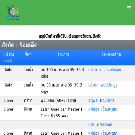
สรุปนักกีฬาที่ได้รับเหรียญรางวัลตามสังกัด
สังกัด : ร้อยเอ็ด
เหรียญ
กีฬา
รายการ
ชื่อ-นามสกุล
รางวัล
Gold
ว่ายน้ำ
กบ 100 เมตร อายุ 35-39 ปี
นิสารัตน์ แสงศรีเรือง
หญิง
Gold
ว่ายน้ำ
กบ 50 เมตร อายุ 35-39 ปี
นริศรา พงษ์ประยูร
หญิง
Silver
กรีฑา
พุ่งแหลน (40-44) ชาย
จตุพล ทองโคตร
Silver
ลีลาศ
Latin American Master I
สุพิชชา เสี้ยนพุดซา
Class B (35-44)
นุชรี ศศิกรวงศ์
Silver
ลีลาศ
Latin American Master I
สุพิชชา เสี้ยนพุดซา