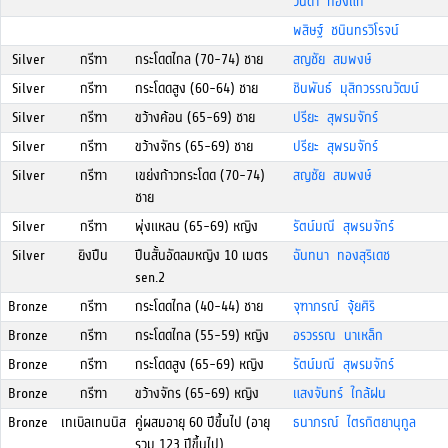
วนิดา ทองแท้
พสิษฐ์ ชนินทรวิโรจน์
Silver
กรีฑา
กระโดดไกล (70-74) ชาย
สญชัย สมพงษ์
Silver
กรีฑา
กระโดดสูง (60-64) ชาย
ชินพันธ์ มุสิกวรรณวัฒน์
Silver
กรีฑา
ขว้างค้อน (65-69) ชาย
ปรียะ สุพรมจักร์
Silver
กรีฑา
ขว้างจักร (65-69) ชาย
ปรียะ สุพรมจักร์
Silver
กรีฑา
เขย่งก้าวกระโดด (70-74)
สญชัย สมพงษ์
ชาย
Silver
กรีฑา
พุ่งแหลน (65-69) หญิง
รัตน์มณี สุพรมจักร์
Silver
ยิงปืน
ปืนสั้นอัดลมหญิง 10 เมตร
ฉันทนา ทองสุริเดช
sen.2
Bronze
กรีฑา
กระโดดไกล (40-44) ชาย
จุฑาภรณ์ จุ้ยศิริ
Bronze
กรีฑา
กระโดดไกล (55-59) หญิง
อรวรรณ นาเหล็ก
Bronze
กรีฑา
กระโดดสูง (65-69) หญิง
รัตน์มณี สุพรมจักร์
Bronze
กรีฑา
ขว้างจักร (65-69) หญิง
แสงจันทร์ ใกล้ฝน
Bronze
เทเบิลเทนนิส
คู่ผสมอายุ 60 ปีขึ้นไป (อายุ
ธนาภรณ์ ไตรกิตยานุกูล
รวม 123 ปีขึ้นไป)