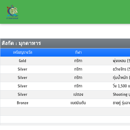
สังกัด : มุกดาหาร
เหรียญรางวัล
กีฬา
Gold
กรีฑา
พุ่งแหลน (
Silver
กรีฑา
ขว้างจักร 
Silver
กรีฑา
ทุ่มน้ำหนั
Silver
กรีฑา
วิ่ง 1,500
Silver
เปตอง
Shooting 
Bronze
แบดมินตัน
ชายคู่ รุ่นอ