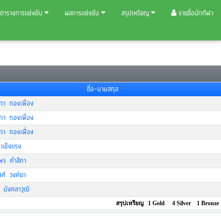
ตารางการแข่งขัน
ผลการแข่งขัน
สรุปเหรียญ
รายชื่อนักกีฬา
ชื่อ-นามสกุล
ภา ทองเฟื่อง
ภา ทองเฟื่อง
ภา ทองเฟื่อง
 แข็งแรง
ร คำสีทา
งศ์ วงค์ยา
 มังคลาวุฒิ
สรุปเหรียญ 1 Gold 4 Silver 1 Bronze