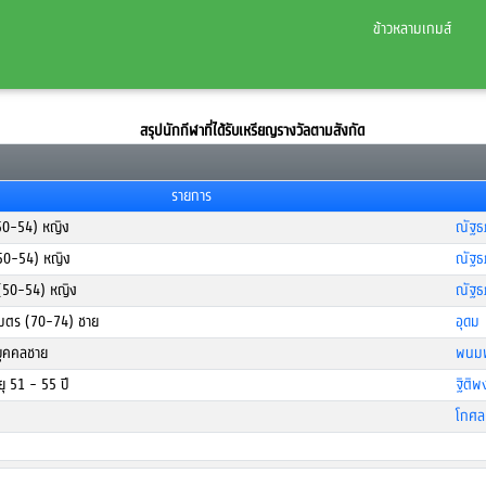
ข้าวหลามเกมส์
สรุปนักกีฬาที่ได้รับเหรียญรางวัลตามสังกัด
รายการ
50-54) หญิง
ณัฐธ
(50-54) หญิง
ณัฐธ
ก (50-54) หญิง
ณัฐธ
 เมตร (70-74) ชาย
อุดม
บุคคลชาย
พนมพ
ายุ 51 - 55 ปี
ฐิติพ
โกศล