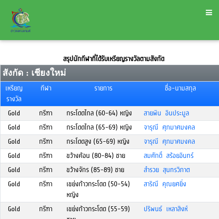
สรุปนักกีฬาที่ได้รับเหรียญรางวัลตามสังกัด
สังกัด : เชียงใหม่
เหรียญ
กีฬา
รายการ
ชื่อ-นามสกุล
รางวัล
Gold
กรีฑา
กระโดดไกล (60-64) หญิง
สายพิน อินประมูล
Gold
กรีฑา
กระโดดไกล (65-69) หญิง
จารุณี ศุภมาศมงคล
Gold
กรีฑา
กระโดดสูง (65-69) หญิง
จารุณี ศุภมาศมงคล
Gold
กรีฑา
ขว้างค้อน (80-84) ชาย
สมศักดิ์ สร้อยอินทร์
Gold
กรีฑา
ขว้างจักร (85-89) ชาย
สำรวย สุนทรวิภาต
Gold
กรีฑา
เขย่งก้าวกระโดด (50-54)
สาริณี คุณยศยิ่ง
หญิง
Gold
กรีฑา
เขย่งก้าวกระโดด (55-59)
ปริพนธ์ เหลาสิงห์