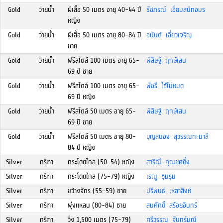
Gold
ว่ายน้ำ
ผีเสื้อ 50 เมตร อายุ 40-44 ปี
ธัชภรณ์ เอี่ยมสนิทอมร
หญิง
Gold
ว่ายน้ำ
ผีเสื้อ 50 เมตร อายุ 80-84 ปี
อนันต์ เอี่ยวเจริญ
ชาย
Gold
ว่ายน้ำ
ฟรีสไตล์ 100 เมตร อายุ 65-
พิสิษฐ์ ฤกษ์เสน
69 ปี ชาย
Gold
ว่ายน้ำ
ฟรีสไตล์ 100 เมตร อายุ 65-
พัชรี ใช้ไม่หมด
69 ปี หญิง
Gold
ว่ายน้ำ
ฟรีสไตล์ 50 เมตร อายุ 65-
พิสิษฐ์ ฤกษ์เสน
69 ปี ชาย
Gold
ว่ายน้ำ
ฟรีสไตล์ 50 เมตร อายุ 80-
บุญสนอง สุวรรณทะมาลี
84 ปี หญิง
Silver
กรีฑา
กระโดดไกล (50-54) หญิง
สาริณี คุณยศยิ่ง
Silver
กรีฑา
กระโดดไกล (75-79) หญิง
เรณู ชุมรุม
Silver
กรีฑา
ขว้างจักร (55-59) ชาย
ปริพนธ์ เหลาสิงห์
Silver
กรีฑา
พุ่งแหลน (80-84) ชาย
สมศักดิ์ สร้อยอินทร์
Silver
กรีฑา
วิ่ง 1,500 เมตร (75-79)
ศรีวรรณ จันทร์มณี