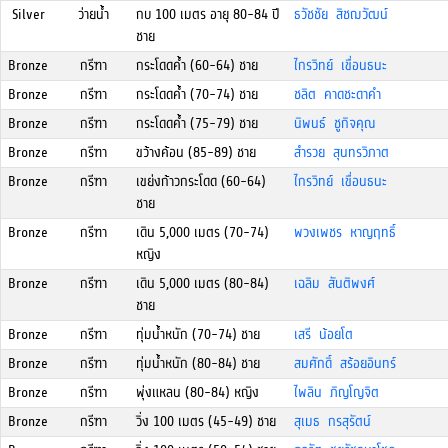
Silver
ว่ายน้ำ
กบ 100 เมตร อายุ 80-84 ปี
ธวัชชัย สิชฌวัฒน์
ชาย
Bronze
กรีฑา
กระโดดค้ำ (60-64) ชาย
ไกรวิทย์ เขื่อนธนะ
Bronze
กรีฑา
กระโดดค้ำ (70-74) ชาย
ชลิต คาดชะดาคำ
Bronze
กรีฑา
กระโดดค้ำ (75-79) ชาย
นิพนธ์ ชูกิจคุณ
Bronze
กรีฑา
ขว้างค้อน (85-89) ชาย
สำรวย สุนทรวิภาต
Bronze
กรีฑา
เขย่งก้าวกระโดด (60-64)
ไกรวิทย์ เขื่อนธนะ
ชาย
Bronze
กรีฑา
เดิน 5,000 เมตร (70-74)
พวงเพชร หาญฤทธิ์
หญิง
Bronze
กรีฑา
เดิน 5,000 เมตร (80-84)
เฉลิม สันติพงศ์
ชาย
Bronze
กรีฑา
ทุ่มน้ำหนัก (70-74) ชาย
เสรี น้อยโต
Bronze
กรีฑา
ทุ่มน้ำหนัก (80-84) ชาย
สมศักดิ์ สร้อยอินทร์
Bronze
กรีฑา
พุ่งแหลน (80-84) หญิง
ไพลิน ภิญโญจิต
Bronze
กรีฑา
วิ่ง 100 เมตร (45-49) ชาย
สุเมธ กรสุรัตน์