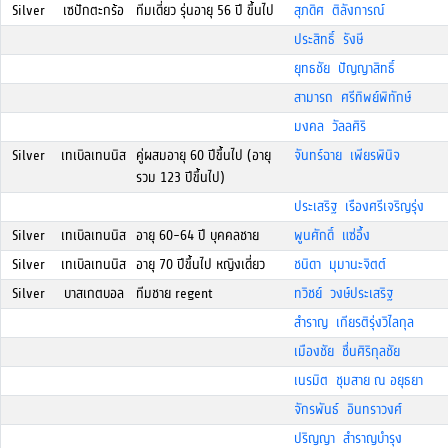
Silver
เซปักตะกร้อ
ทีมเดี่ยว รุ่นอายุ 56 ปี ขึ้นไป
สุภดิศ ติลังการณ์
ประสิทธิ์ รังษี
ยุทธชัย ปัญญาสิทธิ์
สามารถ ศรีทิพย์พิทักษ์
มงคล วัลลศิริ
Silver
เทเบิลเทนนิส
คู่ผสมอายุ 60 ปีขึ้นไป (อายุ
จันทร์ฉาย เพียรพินิจ
รวม 123 ปีขึ้นไป)
ประเสริฐ เรืองศรีเจริญรุ่ง
Silver
เทเบิลเทนนิส
อายุ 60-64 ปี บุคคลชาย
พูนศักดิ์ แซ่อึ้ง
Silver
เทเบิลเทนนิส
อายุ 70 ปีขึ้นไป หญิงเดี่ยว
ชนิดา มุมานะจิตต์
Silver
บาสเกตบอล
ทีมชาย regent
ทวิชย์ วงษ์ประเสริฐ
สำราญ เกียรติรุ่งวิไลกุล
เมืองชัย ชื่นศิริกุลชัย
เนรมิต ชุมสาย ณ อยุธยา
จักรพันธ์ อินทราวงศ์
ปริญญา สำราญบำรุง