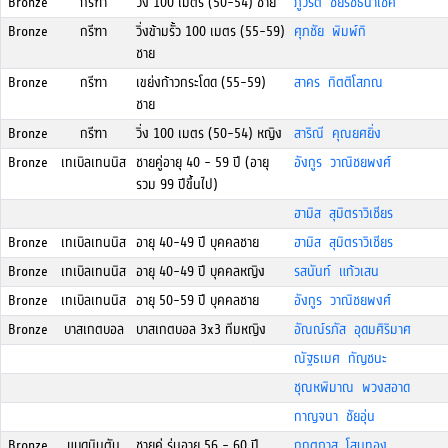
Bronze
กรีฑา
วิ่ง 100 เมตร (50-54) ชาย
ภูวรัต ชยรัชธนาโชค
Bronze
กรีฑา
วิ่งข้ามรั้ว 100 เมตร (55-59)
ศุภชัย พิมพ์กิ
ชาย
Bronze
กรีฑา
เขย่งก้าวกระโดด (55-59)
สาคร กิตติโสภณ
ชาย
Bronze
กรีฑา
วิ่ง 100 เมตร (50-54) หญิง
สาริณี คุณยศยิ่ง
Bronze
เทเบิลเทนนิส
ชายคู่อายุ 40 - 59 ปี (อายุ
อังกูร วาณิชยพงศ์
รวม 99 ปีขึ้นไป)
ฮามิส สุมิตราวิเชียร
Bronze
เทเบิลเทนนิส
อายุ 40-49 ปี บุคคลชาย
ฮามิส สุมิตราวิเชียร
Bronze
เทเบิลเทนนิส
อายุ 40-49 ปี บุคคลหญิง
รสนันท์ แก้วเสน
Bronze
เทเบิลเทนนิส
อายุ 50-59 ปี บุคคลชาย
อังกูร วาณิชยพงศ์
Bronze
บาสเกตบอล
บาสเกตบอล 3x3 ทีมหญิง
อัณณ์รภัส อุดมศิริมาศ
ณัฐธเมศ กัญชนะ
ชุณหพิมาณ พวงสอาด
กาญจนา ชัยอุ่น
Bronze
แบดมินตัน
ชายคู่ รุ่นอายุ 56 - 60 ปี
กฤตภาส โสนทอง