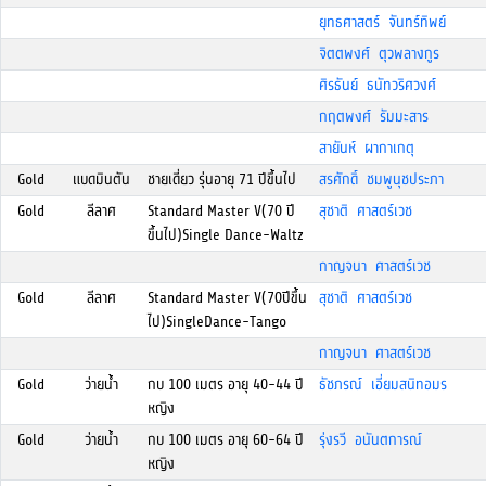
ยุทธศาสตร์ จันทร์ทิพย์
จิตตพงศ์ ตุวพลางกูร
ศิรธันย์ ธนัทวริศวงศ์
กฤตพงศ์ รัมมะสาร
สายันห์ ผากาเกตุ
Gold
แบดมินตัน
ชายเดี่ยว รุ่นอายุ 71 ปีขึ้นไป
สรศักดิ์ ชมพูนุชประภา
Gold
ลีลาศ
Standard Master V(70 ปี
สุชาติ ศาสตร์เวช
ขึ้นไป)Single Dance-Waltz
กาญจนา ศาสตร์เวช
Gold
ลีลาศ
Standard Master V(70ปีขึ้น
สุชาติ ศาสตร์เวช
ไป)SingleDance-Tango
กาญจนา ศาสตร์เวช
Gold
ว่ายน้ำ
กบ 100 เมตร อายุ 40-44 ปี
ธัชภรณ์ เอี่ยมสนิทอมร
หญิง
Gold
ว่ายน้ำ
กบ 100 เมตร อายุ 60-64 ปี
รุ่งรวี อนันตการณ์
หญิง