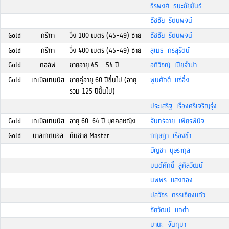
ธีรพงศ์ ธนะชัยขันธ์
ชัชชัย รัตนพจน์
Gold
กรีฑา
วิ่ง 100 เมตร (45-49) ชาย
ชัชชัย รัตนพจน์
Gold
กรีฑา
วิ่ง 400 เมตร (45-49) ชาย
สุเมธ กรสุรัตน์
Gold
กอล์ฟ
ชายอายุ 45 - 54 ปี
อภิวิชญ์ เปียจำปา
Gold
เทเบิลเทนนิส
ชายคู่อายุ 60 ปีขึ้นไป (อายุ
พูนศักดิ์ แซ่อึ้ง
รวม 125 ปีขึ้นไป)
ประเสริฐ เรืองศรีเจริญรุ่ง
Gold
เทเบิลเทนนิส
อายุ 60-64 ปี บุคคลหญิง
จันทร์ฉาย เพียรพินิจ
Gold
บาสเกตบอล
ทีมชาย Master
กฤษฎา เรืองขำ
บัญชา บุษรากุล
มนต์ศักดิ์ สู่ศิลวัฒน์
นพพร แสงทอง
ปลวัชร กรรเชียงแก้ว
ชัยวัฒน์ แกดำ
มานะ จันทุมา