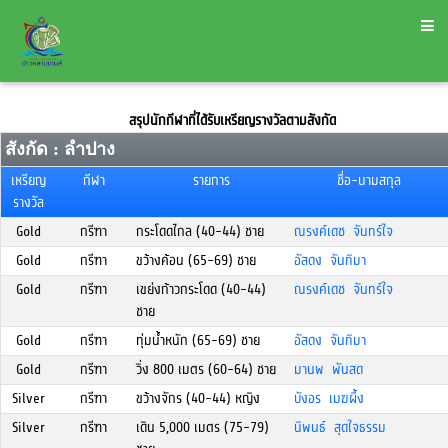
สรุปนักกีฬาที่ได้รับเหรียญรางวัลตามสังกัด
สังกัด : ลำปาง
เหรียญ
กีฬา
รายการ
ชื่อ-นามสกุล
รางวัล
Gold
กรีฑา
กระโดดไกล (40-44) ชาย
ณรงค์เดช จันทร์ใจ
Gold
กรีฑา
ขว้างค้อน (65-69) ชาย
อัสดง จันทิมา
Gold
กรีฑา
เขย่งก้าวกระโดด (40-44)
ณรงค์เดช จันทร์ใจ
ชาย
Gold
กรีฑา
ทุ่มน้ำหนัก (65-69) ชาย
อัสดง จันทิมา
Gold
กรีฑา
วิ่ง 800 เมตร (60-64) ชาย
มานพ พันสด
Silver
กรีฑา
ขว้างจักร (40-44) หญิง
บังอร เมฆผึ้ง
Silver
กรีฑา
เดิน 5,000 เมตร (75-79)
นิพนธ์ สุดใจธรรม