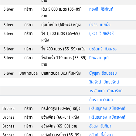
ชาย
Silver
กรีฑา
เดิน 5,000 เมตร (85-89)
ทองดี ศิริภัณฑ์
ชาย
Silver
กรีฑา
ทุ่มน้ำหนัก (40-44) หญิง
บังอร เมฆผึ้ง
Silver
กรีฑา
วิ่ง 1,500 เมตร (65-69)
บุหงา วิเศษสิงห์
หญิง
Silver
กรีฑา
วิ่ง 400 เมตร (55-59) หญิง
นุชรินทร์ หัวเพชร
Silver
กรีฑา
วิ่งข้ามรั้ว 110 เมตร (35-39)
ปิยพงษ์ วุฒิ
ชาย
Silver
บาสเกตบอล
บาสเกตบอล 3x3 ทีมหญิง
นัฐสุดา รัตนธรรม
วิไลรัตน์ มัทธวรัตน์
วราลักษณ์ มัทธวรัตน์
ภัทิรา กาวินันท์
Bronze
กรีฑา
กระโดดสูง (60-64) หญิง
เหรีนญทอง สมัครพงศ์
Bronze
กรีฑา
ขว้างจักร (60-64) หญิง
เหรีนญทอง สมัครพงศ์
Bronze
กรีฑา
ขว้างจักร (65-69) ชาย
อัสดง จันทิมา
Bronze
กรีฑา
เขย่งก้าวกระโดด (35-39)
ชยันต์ ตื้อใจมา