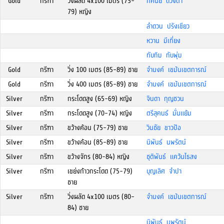
Gold
กรีฑา
วิ่งผลัด 4x100 เมตร (75-
ทัศนีย์ ดวงตา
79) หญิง
ลำดวน ปรังเขียว
หวาน มีเที่ยง
ทับทิม ทับพุ่ม
Gold
กรีฑา
วิ่ง 100 เมตร (85-89) ชาย
จำนงค์ เขม้นเขตการณ์
Gold
กรีฑา
วิ่ง 400 เมตร (85-89) ชาย
จำนงค์ เขม้นเขตการณ์
Silver
กรีฑา
กระโดดสูง (65-69) หญิง
จินดา กุญชวน
Silver
กรีฑา
กระโดดสูง (70-74) หญิง
ตรีสุคนธ์ มั่นแย้ม
Silver
กรีฑา
ขว้างค้อน (75-79) ชาย
วินชัย ขาวป้อ
Silver
กรีฑา
ขว้างค้อน (85-89) ชาย
นิพันธ์ นพรัตน์
Silver
กรีฑา
ขว้างจักร (80-84) หญิง
ชุติพันธ์ แคว้นไธสง
Silver
กรีฑา
เขย่งก้าวกระโดด (75-79)
บุญเลิศ จำปา
ชาย
Silver
กรีฑา
วิ่งผลัด 4x100 เมตร (80-
จำนงค์ เขม้นเขตการณ์
84) ชาย
นิพันธ์ นพรัตน์