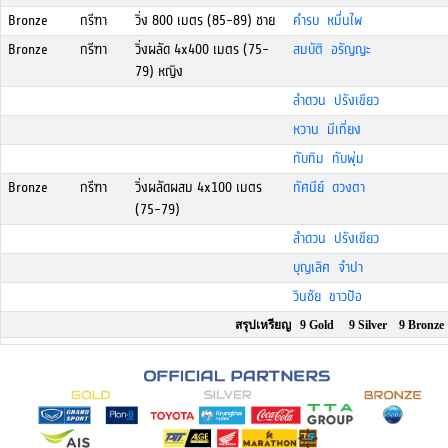
Bronze
กรีฑา
วิ่ง 800 เมตร (85-89) ชาย
คำรบ หมื่นไพ
Bronze
กรีฑา
วิ่งผลัด 4x400 เมตร (75-
สมบัติ อรัญญะ
79) หญิง
ลำดวน ปรังเขียว
หวาน มีเที่ยง
ทับทิม ทับพุ่ม
Bronze
กรีฑา
วิ่งผลัดผสม 4x100 เมตร
ทัศนีย์ ดวงตา
(75-79)
ลำดวน ปรังเขียว
บุญเลิศ จำปา
วินชัย ขาวป้อ
สรุปเหรียญ 9 Gold 9 Silver 9 Bronze