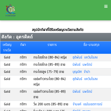
สรุปนักกีฬาที่ได้รับเหรียญรางวัลตามสังกัด
สังกัด : อุตรดิตถ์
เหรียญ
กีฬา
รายการ
ชื่อ-นามสกุล
รางวัล
Gold
กรีฑา
กระโดดไกล (80-84) หญิง
ชุติพันธ์ แคว้นไธสง
Gold
กรีฑา
กระโดดไกล (85-89) ชาย
นิพันธ์ นพรัตน์
Gold
กรีฑา
กระโดดสูง (75-79) ชาย
บุญเลิศ จำปา
Gold
กรีฑา
เขย่งก้าวกระโดด (80-84)
ชุติพันธ์ แคว้นไธสง
หญิง
Gold
กรีฑา
เขย่งก้าวกระโดด (85-89)
นิพันธ์ นพรัตน์
ชาย
Gold
กรีฑา
วิ่ง 200 เมตร (85-89) ชาย
จำนงค์ เขม้นเขตการณ์