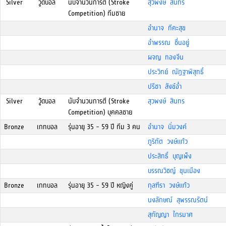
Silver
วู้ดบอล
นับจำนวนการตี (Stroke
สุวพงษ์ สินทร
Competition) ทีมชาย
อำนาจ ทีคะสุข
อำพรรณ ชื่นอยู่
ผจญ ทองจีน
ประวิทย์ ณัฏฐาพิสุทธิ์
ปรีชา สังข์อ่ำ
Silver
วู้ดบอล
นับจำนวนการตี (Stroke
สุวพงษ์ สินทร
Competition) บุคคลชาย
Bronze
เกทบอล
รุ่นอายุ 35 - 59 ปี ทีม 3 คน
อำนาจ นิ่มวงค์
ภูริทัต วงษ์แก้ว
ประสิทธิ์ บุญเพ็ง
บรรณวิชญ์ ขุนเมือง
Bronze
เกทบอล
รุ่นอายุ 35 - 59 ปี หญิงคู่
กุลฑีรา วงษ์แก้ว
นงลักษณ์ สุพรรณรัตน์
สุกัญญา ไกรมาศ