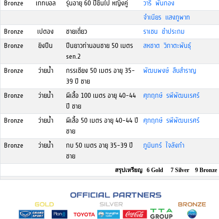
Bronze
เกทบอล
รุ่นอายุ 60 ปีขึ้นไป หญิงคู่
วารี พันกอง
จำเนียร แสงภูพาท
Bronze
เปตอง
ชายเดี่ยว
ราเชน ขำประถม
Bronze
ยิงปืน
ปืนยาวท่านอนชาย 50 เมตร
สหชาต วิภาตะพันธุ์
sen.2
Bronze
ว่ายน้ำ
กรรเชียง 50 เมตร อายุ 35-
พัฒนพงษ์ สืบสำราญ
39 ปี ชาย
Bronze
ว่ายน้ำ
ผีเสื้อ 100 เมตร อายุ 40-44
ศุภฤกษ์ รพีพัฒนเรศร์
ปี ชาย
Bronze
ว่ายน้ำ
ผีเสื้อ 50 เมตร อายุ 40-44 ปี
ศุภฤกษ์ รพีพัฒนเรศร์
ชาย
Bronze
ว่ายน้ำ
กบ 50 เมตร อายุ 35-39 ปี
ภูมินทร์ ใจลังก๋า
ชาย
สรุปเหรียญ 6 Gold 7 Silver 9 Bronze