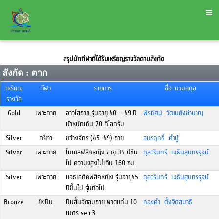
สรุปนักกีฬาที่ได้รับเหรียญรางวัลตามสังกัด
สังกัด : ตาก
เหรียญ
กีฬา
รายการ
ชื่อ-นามสกุล
รางวัล
Gold
เพาะกาย
อาวุโสชาย รุ่นอายุ 40 – 49 ปี
พีรทัศน์ วัฒนยังชำนาญ
น้าหนักเกิน 70 กิโลกรัม
Silver
กรีฑา
ขว้างจักร (45-49) ชาย
อมรฤทธิ์ คำบู้
Silver
เพาะกาย
โมเดลฟิสิคหญิง อายุ 35 ปีขึน
กุลวรินทร์ เมธินสุนทรรุจน์
ไป ความงสูงไม่เกิน 160 ซม.
Silver
เพาะกาย
แอธเลติคฟิสิคหญิง รุ่นอายุ45
กุลวรินทร์ เมธินสุนทรรุจน์
ปีขึ้นไป รุ่นทั่วไป
Bronze
ยิงปืน
ปืนสั้นอัดลมชาย พาดแท่น 10
ทองคำ ตั้งจิตสมาธิ
เมตร sen.3