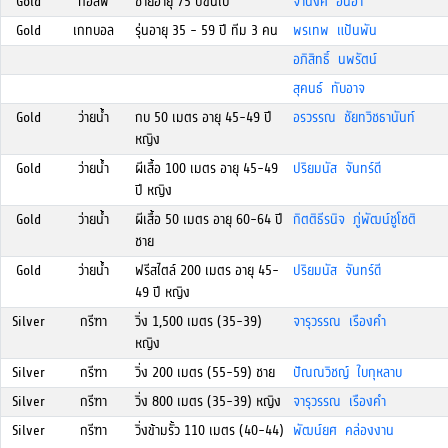
Gold
กอล์ฟ
ชายอายุ 75 ปีขึ้นไป
จำนงค์ อ้นอ่ำ
Gold
เกทบอล
รุ่นอายุ 35 - 59 ปี ทีม 3 คน
พรเทพ แป้นพัน
อภิสิทธิ์ นพรัตน์
สุคนธ์ ทับอาจ
Gold
ว่ายน้ำ
กบ 50 เมตร อายุ 45-49 ปี
อรวรรณ ชัยทวิชธานันท์
หญิง
Gold
ว่ายน้ำ
ผีเสื้อ 100 เมตร อายุ 45-49
ปริยมนัส จันทร์ดี
ปี หญิง
Gold
ว่ายน้ำ
ผีเสื้อ 50 เมตร อายุ 60-64 ปี
กิตติธีรนิจ ภู่พัฒน์ชูโชติ
ชาย
Gold
ว่ายน้ำ
ฟรีสไตล์ 200 เมตร อายุ 45-
ปริยมนัส จันทร์ดี
49 ปี หญิง
Silver
กรีฑา
วิ่ง 1,500 เมตร (35-39)
จารุวรรณ เรืองคำ
หญิง
Silver
กรีฑา
วิ่ง 200 เมตร (55-59) ชาย
ปัณณวิชญ์ ใบกุหลาบ
Silver
กรีฑา
วิ่ง 800 เมตร (35-39) หญิง
จารุวรรณ เรืองคำ
Silver
กรีฑา
วิ่งข้ามรั้ว 110 เมตร (40-44)
พัฒน์ยศ คล่องงาน