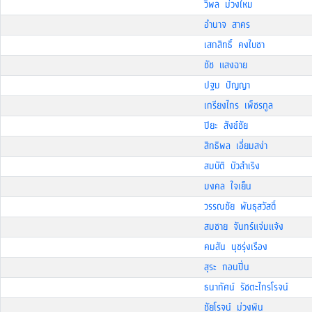
วิพล ม่วงใหม
อำนาจ สาคร
เสกสิทธิ์ คงใบชา
ชัช แสงฉาย
ปฐม ปัญญา
เกรียงไกร เพ็ชรกูล
ปิยะ สังข์ชัย
สิทธิพล เอี่ยมสง่า
สมบัติ บัวสำเริง
มงคล ใจเย็น
วรรณชัย พันธุสวัสดิ์
สมชาย จันทร์แจ่มแจ้ง
คมสัน นุชรุ่งเรือง
สุระ กอนปิ่น
ธนาทัศน์ รัชตะไกรโรจน์
ชัยโรจน์ ม่วงพิน