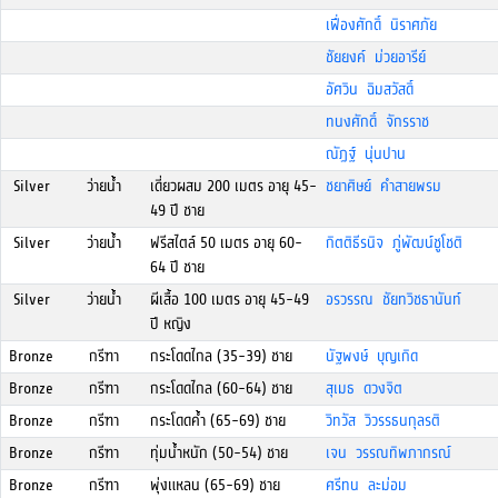
เฟื่องศักดิ์ นิราศภัย
ชัยยงค์ ม่วยอารีย์
อัศวิน ฉิมสวัสดิ์
ทนงศักดิ์ จักรราช
ณัฏฐ์ นุ่นปาน
Silver
ว่ายน้ำ
เดี่ยวผสม 200 เมตร อายุ 45-
ชยาศิษย์ คำสายพรม
49 ปี ชาย
Silver
ว่ายน้ำ
ฟรีสไตล์ 50 เมตร อายุ 60-
กิตติธีรนิจ ภู่พัฒน์ชูโชติ
64 ปี ชาย
Silver
ว่ายน้ำ
ผีเสื้อ 100 เมตร อายุ 45-49
อรวรรณ ชัยทวิชธานันท์
ปี หญิง
Bronze
กรีฑา
กระโดดไกล (35-39) ชาย
นัฐพงษ์ บุญเกิด
Bronze
กรีฑา
กระโดดไกล (60-64) ชาย
สุเมธ ดวงจิต
Bronze
กรีฑา
กระโดดค้ำ (65-69) ชาย
วิทวัส วิวรรธนกุลรติ
Bronze
กรีฑา
ทุ่มน้ำหนัก (50-54) ชาย
เจน วรรณทิพภากรณ์
Bronze
กรีฑา
พุ่งแหลน (65-69) ชาย
ศรีทน ละม่อม