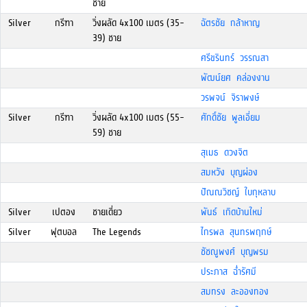
ชาย
Silver
กรีฑา
วิ่งผลัด 4x100 เมตร (35-
ฉัตรชัย กล้าหาญ
39) ชาย
ศรีขรินทร์ วรรณสา
พัฒน์ยศ คล่องงาน
วรพจน์ จิราพงษ์
Silver
กรีฑา
วิ่งผลัด 4x100 เมตร (55-
ศักดิ์ชัย พูลเอี่ยม
59) ชาย
สุเมธ ดวงจิต
สมหวัง บุญผ่อง
ปัณณวิชญ์ ใบกุหลาบ
Silver
เปตอง
ชายเดี่ยว
พันธ์ เกิดบ้านใหม่
Silver
ฟุตบอล
The Legends
ไกรพล สุนทรพฤกษ์
ชัชณูพงศ์ บุญพรม
ประภาส ฉ่ำรัศมี
สมทรง ละอองทอง