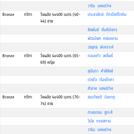
วาริน แสงสว่าง
Bronze
กรีฑา
วิ่งผลัด 4x400 เมตร (40-
ประชาลักษ์ ภัทรโชติโภคิน
44) ชาย
ชิดพันธ์ ตันติมังกร
พัฒน์ยศ คล่องงาน
วรยุทธ พิเคราะห์
Bronze
กรีฑา
วิ่งผลัด 4x400 เมตร (65-
กอบแก้ว สดโพธิ์
69) หญิง
สุนันทา คำสีสังข์
ดวงใจ เรืองโภคา
สำอาง แสงสว่าง
Bronze
กรีฑา
วิ่งผลัด 4x400 เมตร (70-
สมเกียรติ นิลเกตุ
74) ชาย
ทรงธรรม ชูกะสิ
วินัย ทรงสถาน
วาริน แสงสว่าง