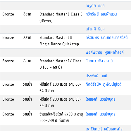
ณัฐศศิ ธิยศ
Bronze
ลีลาศ
Standard Master I Class E
ทวีทรัพย์ เขยผักแว่น
(35-44)
ณัฐศศิ ธิยศ
Bronze
ลีลาศ
Standard Master III
ทรัตน์พร บัณฑิตย์นาคสวัสดิ์
Single Dance Quickstep
พงศ์พิชาญ พูลเผ่าดำรงค์
Bronze
ลีลาศ
Standard Master IV Class
วันทนา พิลาสรมย์
D (65 - 69 ปี)
ประพันธ์ คงมี
Bronze
ว่ายน้ำ
ฟรีสไตล์ 100 เมตร อายุ 60-
กิตติธีรนิจ ภู่พัฒน์ชูโชติ
64 ปี ชาย
Bronze
ว่ายน้ำ
ฟรีสไตล์ 200 เมตร อายุ 35-
ไชยยงค์ นวลใจบุตร
39 ปี ชาย
Bronze
ว่ายน้ำ
ว่ายผลัดฟรีสไตล์ 4x50 ม อายุ
ไชยยงค์ นวลใจบุตร
200-239 ปี ทีมชาย
เชาว์วิเศษฏ์ หมั่นเขตรกิจ