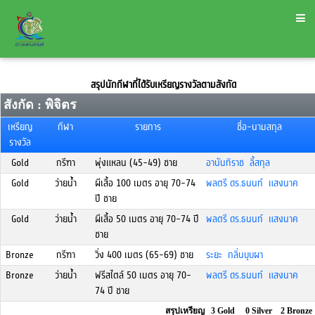
สรุปนักกีฬาที่ได้รับเหรียญรางวัลตามสังกัด
สังกัด : พิจิตร
เหรียญ
กีฬา
รายการ
ชื่อ-นามสกุล
รางวัล
Gold
กรีฑา
พุ่งแหลน (45-49) ชาย
อานันทิราช ลี้สกุล
Gold
ว่ายน้ำ
ผีเสื้อ 100 เมตร อายุ 70-74
พลตรี ดร.ธนนท์ แสงนาค
ปี ชาย
Gold
ว่ายน้ำ
ผีเสื้อ 50 เมตร อายุ 70-74 ปี
พลตรี ดร.ธนนท์ แสงนาค
ชาย
Bronze
กรีฑา
วิ่ง 400 เมตร (65-69) ชาย
ระยะ กลิ่นบุบผา
Bronze
ว่ายน้ำ
ฟรีสไตล์ 50 เมตร อายุ 70-
พลตรี ดร.ธนนท์ แสงนาค
74 ปี ชาย
สรุปเหรียญ 3 Gold 0 Silver 2 Bronze