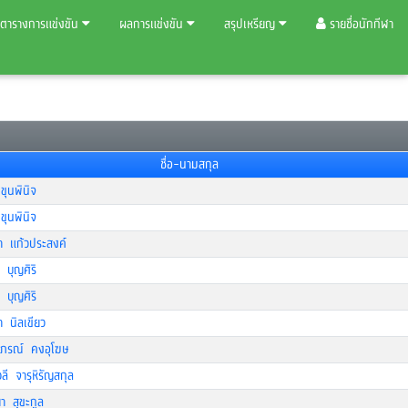
ตารางการแข่งขัน
ผลการแข่งขัน
สรุปเหรียญ
รายชื่อนักกีฬา
ชื่อ-นามสกุล
 ขุนพินิจ
 ขุนพินิจ
า แก้วประสงค์
 บุญศิริ
 บุญศิริ
 นิลเขียว
าภรณ์ คงอุโฆษ
วลี จารุหิรัญสกุล
ดา สุขะกูล