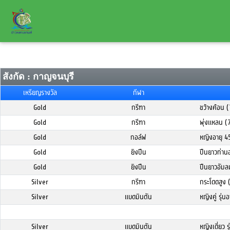
สังกัด : กาญจนบุรี
เหรียญรางวัล
กีฬา
Gold
กรีฑา
ขว้างค้อน 
Gold
กรีฑา
พุ่งแหลน (
Gold
กอล์ฟ
หญิงอายุ 4
Gold
ยิงปืน
ปืนยาวท่าน
Gold
ยิงปืน
ปืนยาวอัม
Silver
กรีฑา
กระโดดสูง 
Silver
แบดมินตัน
หญิงคู่ รุ่น
Silver
แบดมินตัน
หญิงเดี่ยว ร