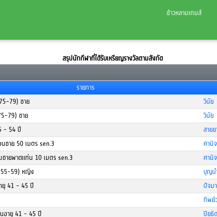
ข้าวหลามเกมส์
สรุปนักกีฬาที่ได้รับเหรียญรางวัลตามสังกัด
รายการ
(75-79) ชาย
วินัย
75-79) ชาย
วินัย
5 - 54 ปี
สายย
อนชาย 50 เมตร sen.3
ศานิจ
ลมชายพาดแท่น 10 เมตร sen.3
ศานิจ
(55-59) หญิง
บุญนำ
อายุ 41 - 45 ปี
ปัจม
ทิพย์
ุ่นอายุ 41 - 45 ปี
ปิยธิ