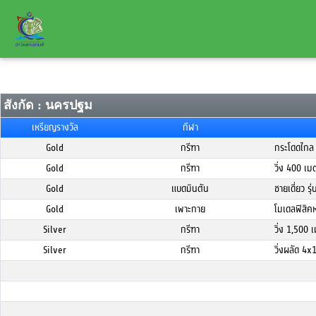
สังกัด : นครปฐม
เหรียญรางวัล
กีฬา
Gold
กรีฑา
กระโดดไกล
Gold
กรีฑา
วิ่ง 400 เ
Gold
แบดมินตัน
ชายเดี่ยว รุ
Gold
เพาะกาย
โมเดลฟิสิคห
Silver
กรีฑา
วิ่ง 1,500
Silver
กรีฑา
วิ่งผลัด 4