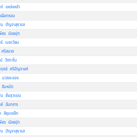
ท์ แหล่งหล้า
เผือกหอม
ป้น ปัญจาสุธารส
พียร น้อยปุก
นธ์ เมฆเวียน
า ศรีสอาด
ตน์ วัตถาโน
กฤตย์ ศรีปัญจางค์
 นวลละออง
 ฮีมหมัด
รุณ ชั่งสุวรรณ
ทธ์ ฉันทสาร
 สีขุมเหล็ก
พียร น้อยปุก
ป้น ปัญจาสุธารส