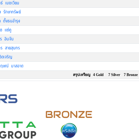
นธ์ เมฆเวียน
 รักษาทรัพย์
 ตั้งธนอำรุง
ุช แซ่คู
ร อินจัน
ิกร สายสุนทร
ชิดเจริญ
กฤษณ์ มาสอาด
สรุปเหรียญ 4 Gold 7 Silver 7 Bronze