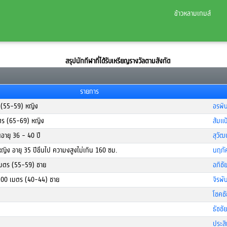
ข้าวหลามเกมส์
สรุปนักกีฬาที่ได้รับเหรียญรางวัลตามสังกัด
รายการ
 (55-59) หญิง
อรพิน
มตร (65-69) หญิง
ส้มแ
่นอายุ 36 - 40 ปี
สุวั
ญิง อายุ 35 ปีขึนไป ความงสูงไม่เกิน 160 ซม.
นฤภัค
 เมตร (55-59) ชาย
อภิชั
x100 เมตร (40-44) ชาย
จิรพั
โชคช
ธัชชั
ประส