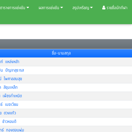
ตารางการแข่งขัน
ผลการแข่งขัน
สรุปเหรียญ
รายชื่อนักกีฬา
ชื่อ-นามสกุล
ท์ แหล่งหล้า
ป้น ปัญจาสุธารส
ฒน์ ไพศาลสมสุข
 สีขุมเหล็ก
ย เพ็ชรกำเหนิด
นธ์ เมฆเวียน
ัย ดวงแก้ว
ย ข้าวหอมดี
ิทธ์ ทองดอนพุ่ม