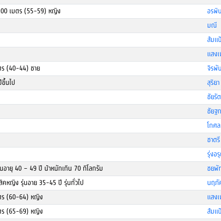
x100 เมตร (55-59) หญิง
อรพิน
มณี 
ส้มแ
แสงเ
มตร (40-44) ชาย
จิรพั
ีขึ้นไป
สุริย
ชัยรั
ชัยฐ
โกศล
ชาตรี
รุ่งอ
ุ่นอายุ 40 – 49 ปี น้าหนักเกิน 70 กิโลกรัม
ชยพั
ิคหญิง รุ่นอาย 35-45 ปี รุ่นทั่วไป
นฤภัค
มตร (60-64) หญิง
แสงเ
มตร (65-69) หญิง
ส้มแ