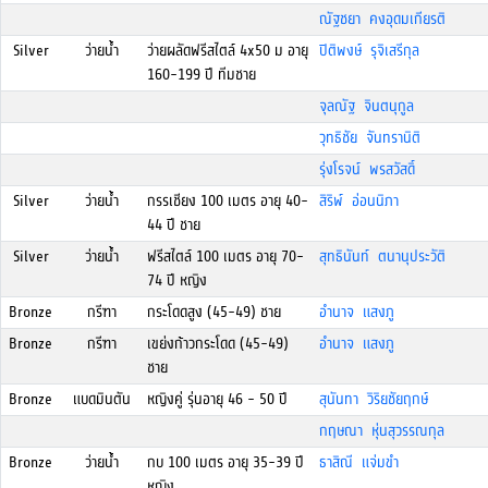
ณัฐชยา คงอุดมเกียรติ
Silver
ว่ายน้ำ
ว่ายผลัดฟรีสไตล์ 4x50 ม อายุ
ปิติพงษ์ รุจิเสรีกุล
160-199 ปี ทีมชาย
จุลณัฐ จินตนุกูล
วุทธิชัย จันทรานิติ
รุ่งโรจน์ พรสวัสดิ์
Silver
ว่ายน้ำ
กรรเชียง 100 เมตร อายุ 40-
สิริพ์ อ่อนนิภา
44 ปี ชาย
Silver
ว่ายน้ำ
ฟรีสไตล์ 100 เมตร อายุ 70-
สุทธินันท์ ตนานุประวัติ
74 ปี หญิง
Bronze
กรีฑา
กระโดดสูง (45-49) ชาย
อำนาจ แสงภู
Bronze
กรีฑา
เขย่งก้าวกระโดด (45-49)
อำนาจ แสงภู
ชาย
Bronze
แบดมินตัน
หญิงคู่ รุ่นอายุ 46 - 50 ปี
สุนันทา วิริยชัยฤกษ์
กฤษณา หุ่นสุวรรณกุล
Bronze
ว่ายน้ำ
กบ 100 เมตร อายุ 35-39 ปี
ธาสิณี แจ่มขำ
หญิง