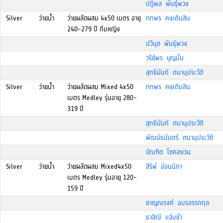
ปฏิพล พันธุ์พวง
Silver
ว่ายน้ำ
ว่ายผลัดผสม 4x50 เมตร อายุ
ภทพร คงเติมสิน
240-279 ปี ทีมหญิง
ปวีนุช พันธุ์พวง
วรีย์พร บุญมั่น
สุทธินันท์ ตนานุประวัติ
Silver
ว่ายน้ำ
ว่ายผลัดผสม Mixed 4x50
ภทพร คงเติมสิน
เมตร Medley รุ่นอายุ 280-
319 ปี
สุทธินันท์ ตนานุประวัติ
พัฒน์ธนันตร์ ตนานุประวัติ
บัณฑิต โชคสงวน
Silver
ว่ายน้ำ
ว่ายผลัดผสม Mixed4x50
สิริพ์ อ่อนนิภา
เมตร Medley รุ่นอายุ 120-
159 ปี
ชาญณรงค์ อมรอรรถกุล
ธาสิณี แจ่มขำ