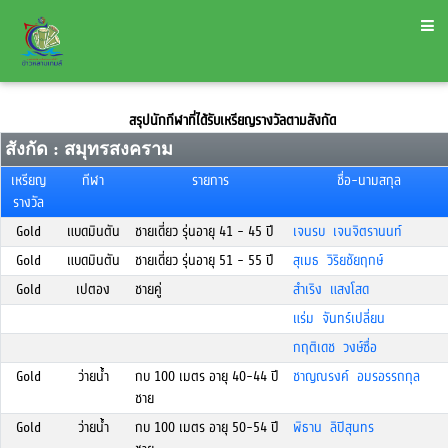
สรุปนักกีฬาที่ได้รับเหรียญรางวัลตามสังกัด
สังกัด : สมุทรสงคราม
เหรียญ
กีฬา
รายการ
ชื่อ-นามสกุล
รางวัล
Gold
แบดมินตัน
ชายเดี่ยว รุ่นอายุ 41 - 45 ปี
เจนรบ เจนจิตรานนท์
Gold
แบดมินตัน
ชายเดี่ยว รุ่นอายุ 51 - 55 ปี
สุเมธ วิริยชัยฤกษ์
Gold
เปตอง
ชายคู่
สำเริง แสงโสด
แร่ม จันทร์เปลี่ยน
กฤติเดช วงษ์ซื่อ
Gold
ว่ายน้ำ
กบ 100 เมตร อายุ 40-44 ปี
ชาญณรงค์ อมรอรรถกุล
ชาย
Gold
ว่ายน้ำ
กบ 100 เมตร อายุ 50-54 ปี
พิธาน ลิปิสุนทร