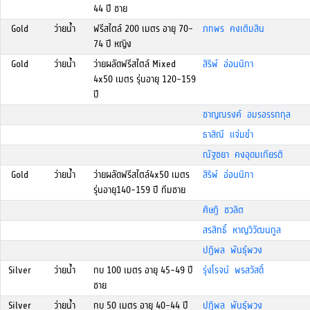
44 ปี ชาย
Gold
ว่ายน้ำ
ฟรีสไตล์ 200 เมตร อายุ 70-
ภทพร คงเติมสิน
74 ปี หญิง
Gold
ว่ายน้ำ
ว่ายผลัดฟรีสไตล์ Mixed
สิริพ์ อ่อนนิภา
4x50 เมตร รุ่นอายุ 120-159
ปี
ชาญณรงค์ อมรอรรถกุล
ธาสิณี แจ่มขำ
ณัฐชยา คงอุดมเกียรติ
Gold
ว่ายน้ำ
ว่ายผลัดฟรีสไตล์4x50 เมตร
สิริพ์ อ่อนนิภา
รุ่นอายุ140-159 ปี ทีมชาย
ศิษฎิ ชวลิต
สรสิทธิ์ หาญวิวัฒนกูล
ปฏิพล พันธุ์พวง
Silver
ว่ายน้ำ
กบ 100 เมตร อายุ 45-49 ปี
รุ่งโรจน์ พรสวัสดิ์
ชาย
Silver
ว่ายน้ำ
กบ 50 เมตร อายุ 40-44 ปี
ปฏิพล พันธุ์พวง