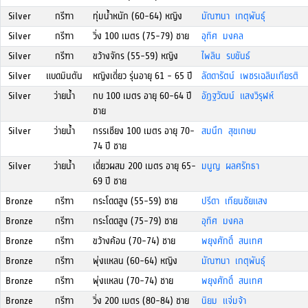
Silver
กรีฑา
ทุ่มน้ำหนัก (60-64) หญิง
มัณฑนา เกตุพันธุ์
Silver
กรีฑา
วิ่ง 100 เมตร (75-79) ชาย
อุทิศ มงคล
Silver
กรีฑา
ขว้างจักร (55-59) หญิง
ไพลิน รบขันธ์
Silver
แบดมินตัน
หญิงเดี่ยว รุ่นอายุ 61 - 65 ปี
ลัดดารัตน์ เพชรเฉลิมเกียรติ
Silver
ว่ายน้ำ
กบ 100 เมตร อายุ 60-64 ปี
อัฏฐวัฒน์ แสงวิรุฬห์
ชาย
Silver
ว่ายน้ำ
กรรเชียง 100 เมตร อายุ 70-
สมนึก สุขเกษม
74 ปี ชาย
Silver
ว่ายน้ำ
เดี่ยวผสม 200 เมตร อายุ 65-
มนูญ ผลศรัทธา
69 ปี ชาย
Bronze
กรีฑา
กระโดดสูง (55-59) ชาย
ปรีดา เทียนชัยแสง
Bronze
กรีฑา
กระโดดสูง (75-79) ชาย
อุทิศ มงคล
Bronze
กรีฑา
ขว้างค้อน (70-74) ชาย
พยุงศักดิ์ สนเทศ
Bronze
กรีฑา
พุ่งแหลน (60-64) หญิง
มัณฑนา เกตุพันธุ์
Bronze
กรีฑา
พุ่งแหลน (70-74) ชาย
พยุงศักดิ์ สนเทศ
Bronze
กรีฑา
วิ่ง 200 เมตร (80-84) ชาย
นิยม แจ่มจ้า