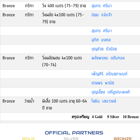
Bronze
กรีฑา
วิ่ง 400 เมตร (75-79) ชาย
สุนทร ศรีมา
Bronze
กรีฑา
วิ่งผลัด 4x100 เมตร (75-
นิยม แจ่มจ้า
79) ชาย
สุนทร ศรีมา
อุทิศ มงคล
บุญช่วย บัวน้อย
Bronze
กรีฑา
วิ่งผลัดผสม 4x100 เมตร
พลังพรหม แต้มทอง
(70-74)
เพ็ญศิริ อรัณยกานนท์
ดวงพร พานิช
บุญเลี้ยง เสรีบูรณะพงศ์
Bronze
ว่ายน้ำ
ผีเสื้อ 100 เมตร อายุ 60-64
โยธิน เสนาวงษ์
ปี ชาย
สรุปเหรียญ 4 Gold 9 Silver 10 Bronze