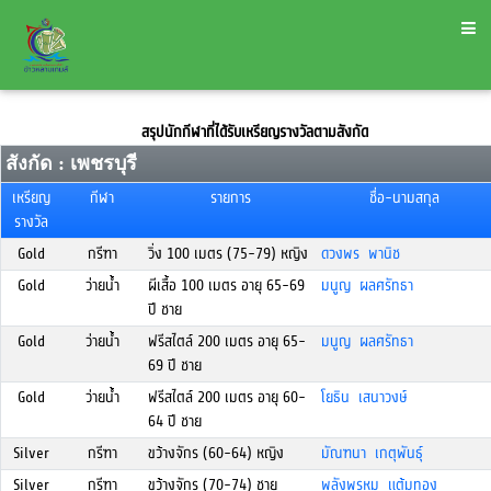
สรุปนักกีฬาที่ได้รับเหรียญรางวัลตามสังกัด
สังกัด : เพชรบุรี
เหรียญ
กีฬา
รายการ
ชื่อ-นามสกุล
รางวัล
Gold
กรีฑา
วิ่ง 100 เมตร (75-79) หญิง
ดวงพร พานิช
Gold
ว่ายน้ำ
ผีเสื้อ 100 เมตร อายุ 65-69
มนูญ ผลศรัทธา
ปี ชาย
Gold
ว่ายน้ำ
ฟรีสไตล์ 200 เมตร อายุ 65-
มนูญ ผลศรัทธา
69 ปี ชาย
Gold
ว่ายน้ำ
ฟรีสไตล์ 200 เมตร อายุ 60-
โยธิน เสนาวงษ์
64 ปี ชาย
Silver
กรีฑา
ขว้างจักร (60-64) หญิง
มัณฑนา เกตุพันธุ์
Silver
กรีฑา
ขว้างจักร (70-74) ชาย
พลังพรหม แต้มทอง