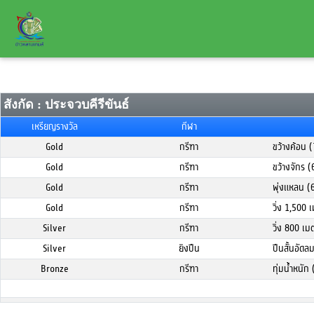
สังกัด : ประจวบคีรีขันธ์
เหรียญรางวัล
กีฬา
Gold
กรีฑา
ขว้างค้อน 
Gold
กรีฑา
ขว้างจักร 
Gold
กรีฑา
พุ่งแหลน (
Gold
กรีฑา
วิ่ง 1,500
Silver
กรีฑา
วิ่ง 800 เ
Silver
ยิงปืน
ปืนสั้นอัด
Bronze
กรีฑา
ทุ่มน้ำหนั