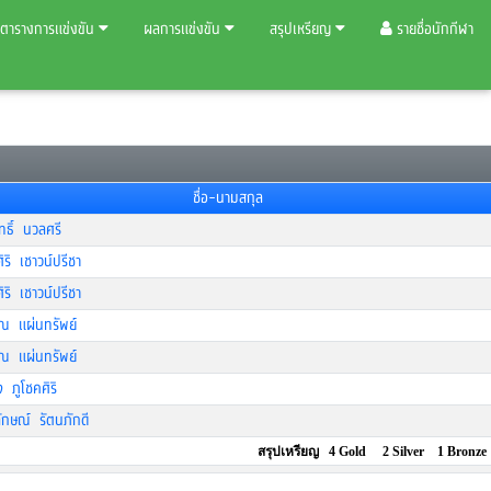
ตารางการแข่งขัน
ผลการแข่งขัน
สรุปเหรียญ
รายชื่อนักกีฬา
ชื่อ-นามสกุล
ทธิ์ นวลศรี
ิริ เชาวน์ปรีชา
ิริ เชาวน์ปรีชา
รณ แผ่นทรัพย์
รณ แผ่นทรัพย์
 ภูโชคศิริ
ักษณ์ รัตนภักดี
สรุปเหรียญ 4 Gold 2 Silver 1 Bronze