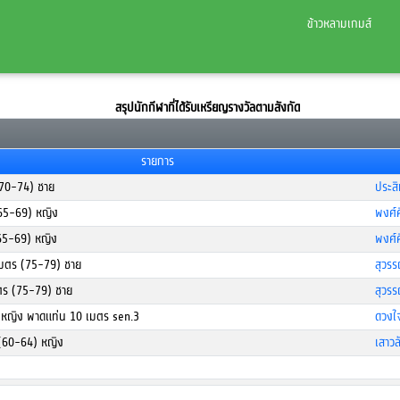
ข้าวหลามเกมส์
สรุปนักกีฬาที่ได้รับเหรียญรางวัลตามสังกัด
รายการ
(70-74) ชาย
ประสิ
(65-69) หญิง
พงศ์ศ
65-69) หญิง
พงศ์ศ
 เมตร (75-79) ชาย
สุวร
มตร (75-79) ชาย
สุวร
ลมหญิง พาดแท่น 10 เมตร sen.3
ดวงใจ
ก (60-64) หญิง
เสาวล