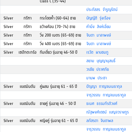
Class C (35-44)
ประภัสสร จำรูญรัตน์
Silver
กรีฑา
กระโดดค้ำ (60-64) ชาย
บัญญัติ รุ่งเรือง
Silver
กรีฑา
ขว้างค้อน (70-74) ชาย
คำนึง สิงห์เอี่ยม
Silver
กรีฑา
วิ่ง 200 เมตร (65-69) ชาย
จินดา มาลาพงษ์
Silver
กรีฑา
วิ่ง 400 เมตร (65-69) ชาย
จินดา มาลาพงษ์
Silver
เซปักตะกร้อ
ทีมเดี่ยว รุ่นอายุ 46-50 ปี
เรวัต ผาบชมภู
สยาม บุญญานุสนธิ์
วรชัย ปราศภัย
มานพ ประชา
Silver
แบดมินตัน
คู่ผสม รุ่นอายุ 61 - 65 ปี
ปัญญา กาญจนเมธากุล
จารุวรรณ กาญจนเมธากูล
Silver
แบดมินตัน
ชายคู่ รุ่นอายุ 46 - 50 ปี
ธเนศ ธรรมกีรติวงศ์
ณัฐพงศ์เดชน์ เบญจวรางกูร
Silver
แบดมินตัน
หญิงคู่ รุ่นอายุ 61 - 65 ปี
ลภัสรดา จินดาพล
จารุวรรณ กาญจนเมธากูล