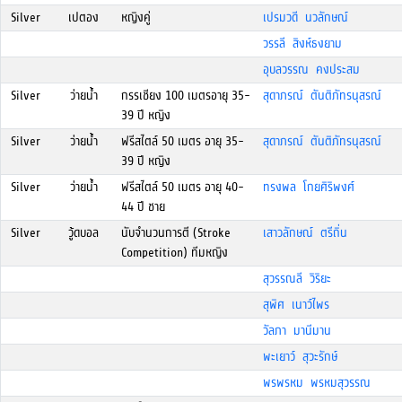
Silver
เปตอง
หญิงคู่
เปรมวดี นวลักษณ์
วรรลี สิงห์ธงยาม
อุบลวรรณ คงประสม
Silver
ว่ายน้ำ
กรรเชียง 100 เมตรอายุ 35-
สุดาภรณ์ ตันติภัทรนุสรณ์
39 ปี หญิง
Silver
ว่ายน้ำ
ฟรีสไตล์ 50 เมตร อายุ 35-
สุดาภรณ์ ตันติภัทรนุสรณ์
39 ปี หญิง
Silver
ว่ายน้ำ
ฟรีสไตล์ 50 เมตร อายุ 40-
ทรงพล โกยศิริพงศ์
44 ปี ชาย
Silver
วู้ดบอล
นับจำนวนการตี (Stroke
เสาวลักษณ์ ตรีถิ่น
Competition) ทีมหญิง
สุวรรณลี วิริยะ
สุพิศ เนาว์ไพร
วัลภา มานีมาน
พะเยาว์ สุวะรักษ์
พรพรหม พรหมสุวรรณ