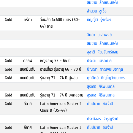
สมชาย ลักษณะแพ่ง
อำนวย ชูเชิ้อ
Gold
กรีฑา
วิ่งผลัด 4x400 เมตร (60-
บัญญัติ รุ่งเรือง
64) ชาย
จินดา มาลาพงษ์
สมชาย ลักษณะแพ่ง
สุชาติ ห้วยจันทร์หอม
Gold
กอล์ฟ
หญิงอายุ 55 - 64 ปี
ประดา เบิร์กดาล
Gold
แบดมินตัน
ชายเดี่ยว รุ่นอายุ 66 - 70 ปี
ปัญญา กาญจนเมธากุล
Gold
แบดมินตัน
รุ่นอายุ 71 - 74 ปี คู่ผสม
ศุภนิตย์ ภิญโญวัฒนาพร
สุรเดช ศิริพนมกุล
Gold
แบดมินตัน
รุ่นอายุ 71 - 74 ปี บุคคลชาย
สุรเดช ศิริพนมกุล
Gold
ลีลาศ
Latin American Master I
กัมปนาท ชมจำปี
Class B (35-44)
ประภัสสร จำรูญรัตน์
Gold
ลีลาศ
Latin American Master I
กัมปนาท ชมจำปี