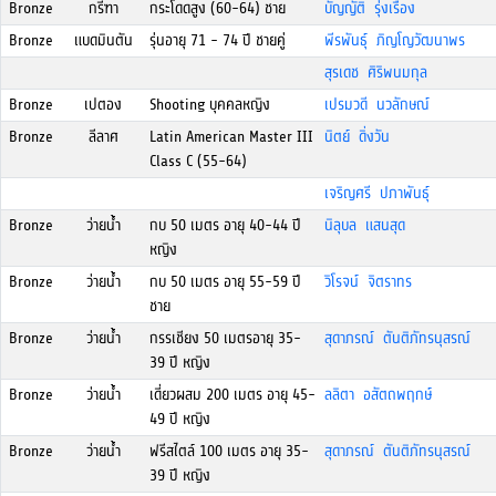
Bronze
กรีฑา
กระโดดสูง (60-64) ชาย
บัญญัติ รุ่งเรือง
Bronze
แบดมินตัน
รุ่นอายุ 71 - 74 ปี ชายคู่
พีรพันธุ์ ภิญโญวัฒนาพร
สุรเดช ศิริพนมกุล
Bronze
เปตอง
Shooting บุคคลหญิง
เปรมวดี นวลักษณ์
Bronze
ลีลาศ
Latin American Master III
นิตย์ ดิ่งวัน
Class C (55-64)
เจริญศรี ปภาพันธ์ุ
Bronze
ว่ายน้ำ
กบ 50 เมตร อายุ 40-44 ปี
นิลุบล แสนสุด
หญิง
Bronze
ว่ายน้ำ
กบ 50 เมตร อายุ 55-59 ปี
วิโรจน์ จิตราทร
ชาย
Bronze
ว่ายน้ำ
กรรเชียง 50 เมตรอายุ 35-
สุดาภรณ์ ตันติภัทรนุสรณ์
39 ปี หญิง
Bronze
ว่ายน้ำ
เดี่ยวผสม 200 เมตร อายุ 45-
ลลิตา อสัตถพฤกษ์
49 ปี หญิง
Bronze
ว่ายน้ำ
ฟรีสไตล์ 100 เมตร อายุ 35-
สุดาภรณ์ ตันติภัทรนุสรณ์
39 ปี หญิง