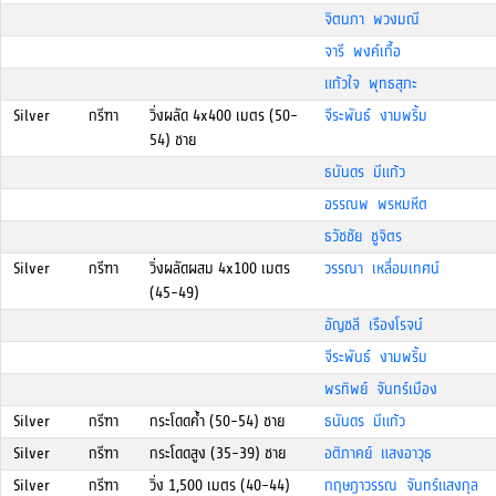
จิตนภา พวงมณี
จารี พงค์เกื้อ
แก้วใจ พุทธสุภะ
Silver
กรีฑา
วิ่งผลัด 4x400 เมตร (50-
จีระพันธ์ งามพริ้ม
54) ชาย
ธนันดร มีแก้ว
อรรณพ พรหมหีต
ธวัชชัย ชูจิตร
Silver
กรีฑา
วิ่งผลัดผสม 4x100 เมตร
วรรณา เหลื่อมเทศน์
(45-49)
อัญชลี เรืองโรจน์
จีระพันธ์ งามพริ้ม
พรทิพย์ จันทร์เมือง
Silver
กรีฑา
กระโดดค้ำ (50-54) ชาย
ธนันดร มีแก้ว
Silver
กรีฑา
กระโดดสูง (35-39) ชาย
อติภาคย์ แสงอาวุธ
Silver
กรีฑา
วิ่ง 1,500 เมตร (40-44)
กฤษฎาวรรณ จันทร์แสงกุล