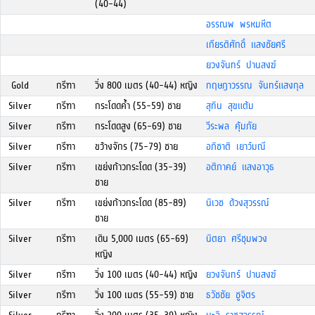
(40-44)
อรรณพ พรหมหีต
เกียรติศักดิ์ แสงชัยศรี
ยวงจันทร์ ปานสงฆ์
Gold
กรีฑา
วิ่ง 800 เมตร (40-44) หญิง
กฤษฎาวรรณ จันทร์แสงกุล
Silver
กรีฑา
กระโดดค้ำ (55-59) ชาย
สุทิน สุขแต้ม
Silver
กรีฑา
กระโดดสูง (65-69) ชาย
วีระพล คุ้มภัย
Silver
กรีฑา
ขว้างจักร (75-79) ชาย
อภิชาติ เยาว์มณี
Silver
กรีฑา
เขย่งก้าวกระโดด (35-39)
อติภาคย์ แสงอาวุธ
ชาย
Silver
กรีฑา
เขย่งก้าวกระโดด (85-89)
นิเวช ด้วงสุวรรณ์
ชาย
Silver
กรีฑา
เดิน 5,000 เมตร (65-69)
นิตยา ศรีชุมพวง
หญิง
Silver
กรีฑา
วิ่ง 100 เมตร (40-44) หญิง
ยวงจันทร์ ปานสงฆ์
Silver
กรีฑา
วิ่ง 100 เมตร (55-59) ชาย
ธวัชชัย ชูจิตร