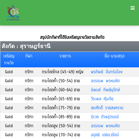
สรุปนักกีฬาที่ได้รับเหรียญรางวัลตามสังกัด
สังกัด : สุราษฎร์ธานี
เหรียญ
กีฬา
รายการ
ชื่อ-นามสกุล
รางวัล
Gold
กรีฑา
กระโดดไกล (45-49) หญิง
พรทิพย์ จันทร์เมือง
Gold
กรีฑา
กระโดดค้ำ (50-54) ชาย
อรรณพ พรหมหีต
Gold
กรีฑา
กระโดดค้ำ (60-64) ชาย
นิพนธ์ ทิพย์นุรักษ์
Gold
กรีฑา
กระโดดค้ำ (65-69) ชาย
วีระพล คุ้มภัย
Gold
กรีฑา
กระโดดค้ำ (75-79) ชาย
สมศักดิ์ ราชสงคราม
Gold
กรีฑา
กระโดดค้ำ (85-89) ชาย
นิเวช ด้วงสุวรรณ์
Gold
กรีฑา
กระโดดสูง (50-54) ชาย
อรรณพ พรหมหีต
Gold
กรีฑา
กระโดดสูง (70-74) ชาย
อดุลย์ เดชนวรัตน์