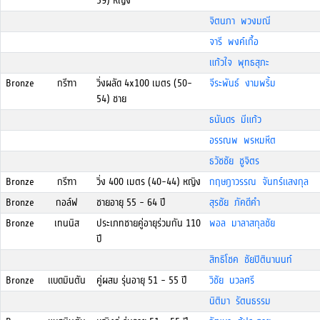
39) หญิง
จิตนภา พวงมณี
จารี พงค์เกื้อ
แก้วใจ พุทธสุภะ
Bronze
กรีฑา
วิ่งผลัด 4x100 เมตร (50-
จีระพันธ์ งามพริ้ม
54) ชาย
ธนันดร มีแก้ว
อรรณพ พรหมหีต
ธวัชชัย ชูจิตร
Bronze
กรีฑา
วิ่ง 400 เมตร (40-44) หญิง
กฤษฎาวรรณ จันทร์แสงกุล
Bronze
กอล์ฟ
ชายอายุ 55 - 64 ปี
สุรชัย ภัคดีคำ
Bronze
เทนนิส
ประเภทชายคู่อายุร่วมกัน 110
พอล มาลาสกุลชัย
ปี
สิทธิโชค ชัยปิตินานนท์
Bronze
แบดมินตัน
คู่ผสม รุ่นอายุ 51 - 55 ปี
วิชัย นวลศรี
นิติมา รัตนธรรม