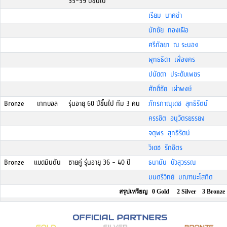
35-59 ปีขึั้นไป
เรียม นาคขำ
นัทชัย ทองเฝือ
ศรีกัลยา ณ ระนอง
พุทธธิดา เฟื่องคร
ปนัดดา ประดับเพชร
ศักดิ์ชัย เผ่าพงษ์
Bronze
เกทบอล
รุ่นอายุ 60 ปีขึ้นไป ทีม 3 คน
ภัทรภาณุเดช สุทธิรัตน์
ครรชิต อนุวัตรยรรยง
จตุพร สุทธิรัตน์
วิเดช รักชิตร
Bronze
แบดมินตัน
ชายคู่ รุ่นอายุ 36 - 40 ปี
ธนานัน บัวสุวรรณ
มนตรีวิทย์ มณฑนะโสภิต
สรุปเหรียญ 0 Gold 2 Silver 3 Bronze