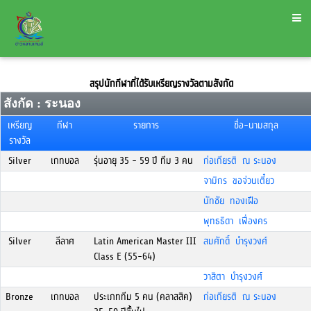
สรุปนักกีฬาที่ได้รับเหรียญรางวัลตามสังกัด
สังกัด : ระนอง
เหรียญ
กีฬา
รายการ
ชื่อ-นามสกุล
รางวัล
Silver
เกทบอล
รุ่นอายุ 35 - 59 ปี ทีม 3 คน
ก่อเกียรติ ณ ระนอง
จามิกร ขอจ่วนเตี๋ยว
นัทชัย ทองเฝือ
พุทธธิดา เฟื่องคร
Silver
ลีลาศ
Latin American Master III
สมศักดิ์ บำรุงวงศ์
Class E (55-64)
วาสิตา บำรุงวงศ์
Bronze
เกทบอล
ประเภททีม 5 คน (คลาสสิค)
ก่อเกียรติ ณ ระนอง