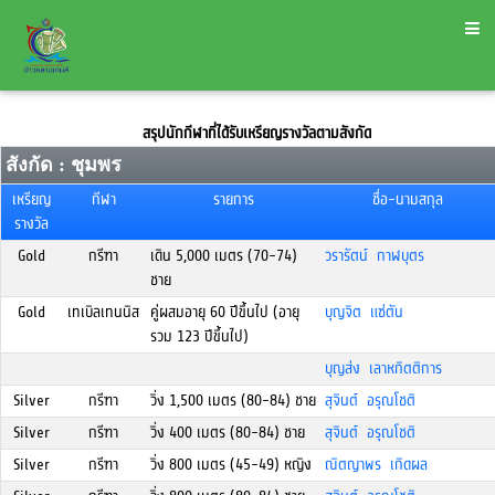
สรุปนักกีฬาที่ได้รับเหรียญรางวัลตามสังกัด
สังกัด : ชุมพร
เหรียญ
กีฬา
รายการ
ชื่อ-นามสกุล
รางวัล
Gold
กรีฑา
เดิน 5,000 เมตร (70-74)
วรารัตน์ กาฬบุตร
ชาย
Gold
เทเบิลเทนนิส
คู่ผสมอายุ 60 ปีขึ้นไป (อายุ
บุญจิต แซ่ตัน
รวม 123 ปีขึ้นไป)
บุญส่ง เลาหกิตติการ
Silver
กรีฑา
วิ่ง 1,500 เมตร (80-84) ชาย
สุจินต์ อรุณโชติ
Silver
กรีฑา
วิ่ง 400 เมตร (80-84) ชาย
สุจินต์ อรุณโชติ
Silver
กรีฑา
วิ่ง 800 เมตร (45-49) หญิง
ณิตญาพร เกิดผล