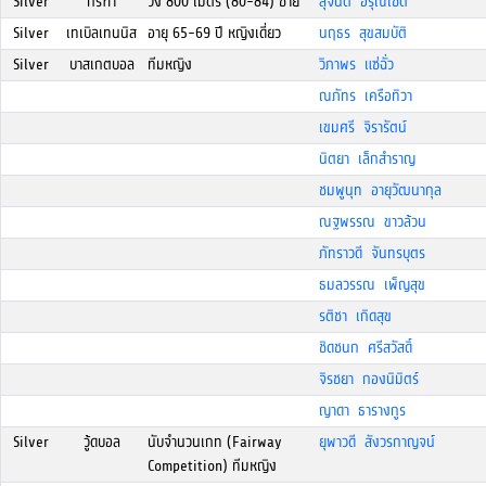
Silver
กรีฑา
วิ่ง 800 เมตร (80-84) ชาย
สุจินต์ อรุณโชติ
Silver
เทเบิลเทนนิส
อายุ 65-69 ปี หญิงเดี่ยว
นฤธร สุขสมบัติ
Silver
บาสเกตบอล
ทีมหญิง
วิภาพร แซ่ฉั่ว
ณภัทร เครือทิวา
เขมศรี จิรารัตน์
นิตยา เล็กสำราญ
ชมพูนุท อายุวัฒนากุล
ณฐพรรณ ขาวล้วน
ภัทราวดี จันทรบุตร
ธมลวรรณ เพ็ญสุข
รติชา เกิดสุข
ชิดชนก ศรีสวัสดิ์
จิรชยา กองนิมิตร์
ญาดา ธารางกูร
Silver
วู้ดบอล
นับจำนวนเกท (Fairway
ยุพาวดี สังวรกาญจน์
Competition) ทีมหญิง