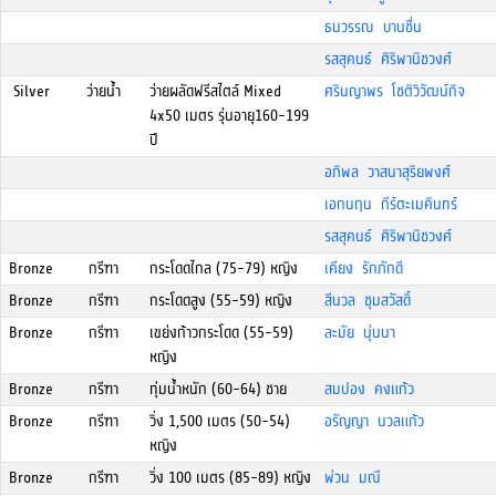
ธนวรรณ บานชื่น
รสสุคนธ์ ศิริพานิชวงศ์
Silver
ว่ายน้ำ
ว่ายผลัดฟรีสไตล์ Mixed
ศรินญาพร โชติวิวัฒน์กิจ
4x50 เมตร รุ่นอายุ160-199
ปี
อภิพล วาสนาสุริยพงศ์
เอกนฤน กีร์ตะเมคินทร์
รสสุคนธ์ ศิริพานิชวงศ์
Bronze
กรีฑา
กระโดดไกล (75-79) หญิง
เคียง รักภักดี
Bronze
กรีฑา
กระโดดสูง (55-59) หญิง
สีนวล ชุมสวัสดิ์
Bronze
กรีฑา
เขย่งก้าวกระโดด (55-59)
ละมัย นุ่นนา
หญิง
Bronze
กรีฑา
ทุ่มน้ำหนัก (60-64) ชาย
สมปอง คงแก้ว
Bronze
กรีฑา
วิ่ง 1,500 เมตร (50-54)
อรัญญา นวลแก้ว
หญิง
Bronze
กรีฑา
วิ่ง 100 เมตร (85-89) หญิง
พ่วน มณี