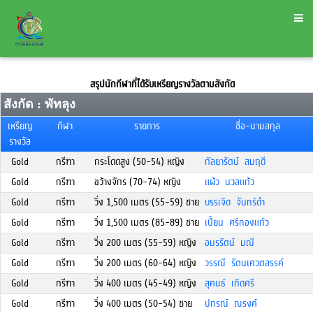
สรุปนักกีฬาที่ได้รับเหรียญรางวัลตามสังกัด
สังกัด : พัทลุง
เหรียญ
กีฬา
รายการ
ชื่อ-นามสกุล
รางวัล
Gold
กรีฑา
กระโดดสูง (50-54) หญิง
กัลยารัตน์ สมฤดี
Gold
กรีฑา
ขว้างจักร (70-74) หญิง
แผ้ว นวลแก้ว
Gold
กรีฑา
วิ่ง 1,500 เมตร (55-59) ชาย
บรรเจิด จันทร์ดำ
Gold
กรีฑา
วิ่ง 1,500 เมตร (85-89) ชาย
เปี้ยน ศรีทองแก้ว
Gold
กรีฑา
วิ่ง 200 เมตร (55-59) หญิง
อมรรัตน์ มณี
Gold
กรีฑา
วิ่ง 200 เมตร (60-64) หญิง
วรรณี รัตนเศวตสรรค์
Gold
กรีฑา
วิ่ง 400 เมตร (45-49) หญิง
สุคนธ์ เกิดศรี
Gold
กรีฑา
วิ่ง 400 เมตร (50-54) ชาย
ปกรณ์ ณรงค์