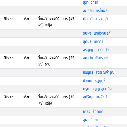
สุธา วิทยา
ละเอียด ภิรโสพัส
Silver
กรีฑา
วิ่งผลัด 4x400 เมตร (45-
กัลยารัตน์ สมฤดี
49) หญิง
ธนพร แกล้วทนงค์
สุคนธ์ เกิดศรี
อรัญญา นวลแก้ว
Silver
กรีฑา
วิ่งผลัด 4x400 เมตร (55-
สมหวัง พิเคราะห์
59) ชาย
ชัยยุทธ สุวรรณจำรูญ
ชวภณ หนูฤทธิ์
ศรุต บุญญาอุดมกิจ
Silver
กรีฑา
วิ่งผลัด 4x400 เมตร (75-
สุปรีญา นพรัตน์
79) หญิง
เคียง รักภักดี
สุธา วิทยา