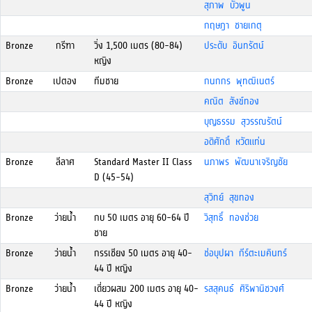
สุภาพ บัวพูน
กฤษฎา ชายเกตุ
Bronze
กรีฑา
วิ่ง 1,500 เมตร (80-84)
ประดับ อินทรัตน์
หญิง
Bronze
เปตอง
ทีมชาย
กนกกร พุทฒิเนตร์
คณิต สังข์ทอง
บุญธรรม สุวรรณรัตน์
อดิศักดิ์ หวัดแท่น
Bronze
ลีลาศ
Standard Master II Class
นภาพร พัฒนาเจริญชัย
D (45-54)
สุวิทย์ สุขทอง
Bronze
ว่ายน้ำ
กบ 50 เมตร อายุ 60-64 ปี
วิสุทธิ์ ทองช่วย
ชาย
Bronze
ว่ายน้ำ
กรรเชียง 50 เมตร อายุ 40-
ช่อบุปผา กีร์ตะเมคินทร์
44 ปี หญิง
Bronze
ว่ายน้ำ
เดี่ยวผสม 200 เมตร อายุ 40-
รสสุคนธ์ ศิริพานิชวงศ์
44 ปี หญิง