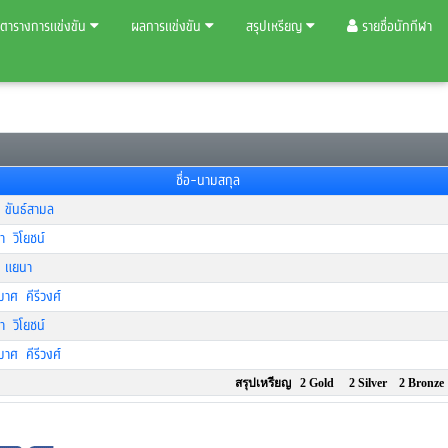
ตารางการแข่งขัน
ผลการแข่งขัน
สรุปเหรียญ
รายชื่อนักกีฬา
ชื่อ-นามสกุล
ขันธ์สามล
ดา วิโยชน์
 แยนา
าศ คีรีวงศ์
ดา วิโยชน์
าศ คีรีวงศ์
สรุปเหรียญ 2 Gold 2 Silver 2 Bronze